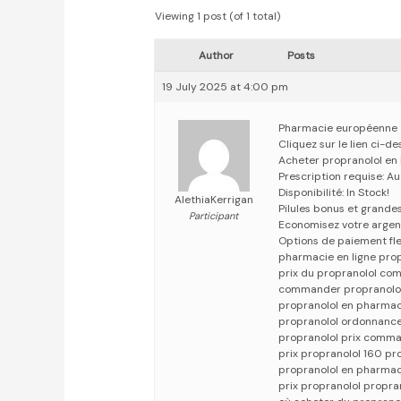
Viewing 1 post (of 1 total)
Author
Posts
19 July 2025 at 4:00 pm
Pharmacie européenne
Cliquez sur le lien ci-d
Acheter propranolol en 
Prescription requise: A
Disponibilité: In Stock!
AlethiaKerrigan
Pilules bonus et grand
Participant
Economisez votre argen
Options de paiement fle
pharmacie en ligne pro
prix du propranolol co
commander propranolol 
propranolol en pharmac
propranolol ordonnance
propranolol prix comma
prix propranolol 160 pr
propranolol en pharmac
prix propranolol propra