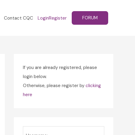
FORUM
Contact CQC
Login
Register
If you are already registered, please
login below.
Otherwise, please register by
clicking
here