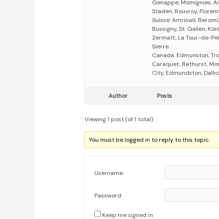
Genappe, Momignies, Ande
Staden, Rouvroy, Florenn
Suisse: Amriswil, Beromün
Bussigny, St. Gallen, Kön
Zermatt, La Tour-de-Peil
Sierre.
Canada: Edmunston, Troi
Caraquet, Bathurst, Mon
City, Edmundston, Dalho
Author
Posts
Viewing 1 post (of 1 total)
You must be logged in to reply to this topic.
Username:
Password:
Keep me signed in