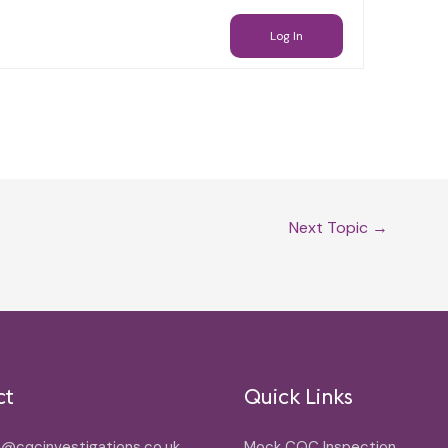
Log In
Next Topic
→
ct
Quick Links
o@cqcinvestigations.co.uk
Mock CQC Inspection