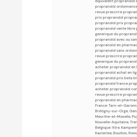
equivalent propranolol 
propranolol ordonnance
revue prescrire propra
prix propranolol propran
propranolol prix propra
propranolol vente libre
generique du propranolo
propranolol avec ou san
propranolol en pharmac
propranolol sans ordon
revue prescrire propran
generique du propranol
acheter propranolol en
propranolol achat en li
propranolol prix beta 
propranolol france prop
acheter propranolol c
revue prescrire propran
propranolol en pharmac
France: Tarn-et-Garonn
Brétigny-sur-Orge, Genne
Meurthe-et-Moselle, Puy
Nouvelle-Aquitaine, Trem
Belgique: Ittre, Kampen
Kasterlee, Bouillon, Ro