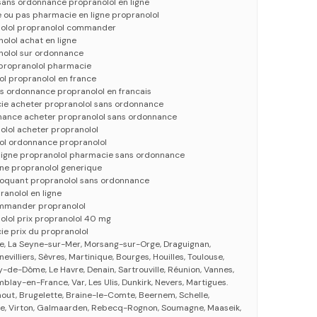
sans ordonnance propranolol en ligne
 ou pas pharmacie en ligne propranolol
nolol propranolol commander
olol achat en ligne
nolol sur ordonnance
 propranolol pharmacie
l propranolol en france
s ordonnance propranolol en francais
ie acheter propranolol sans ordonnance
nance acheter propranolol sans ordonnance
olol acheter propranolol
ol ordonnance propranolol
 ligne propranolol pharmacie sans ordonnance
gne propranolol generique
bloquant propranolol sans ordonnance
ranolol en ligne
ommander propranolol
olol prix propranolol 40 mg
ie prix du propranolol
e, La Seyne-sur-Mer, Morsang-sur-Orge, Draguignan,
villiers, Sèvres, Martinique, Bourges, Houilles, Toulouse,
-de-Dôme, Le Havre, Denain, Sartrouville, Réunion, Vannes,
blay-en-France, Var, Les Ulis, Dunkirk, Nevers, Martigues.
hout, Brugelette, Braine-le-Comte, Beernem, Schelle,
nse, Virton, Galmaarden, Rebecq-Rognon, Soumagne, Maaseik,