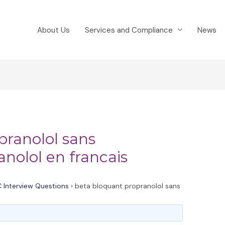
About Us
Services and Compliance
News
pranolol sans
nolol en francais
 Interview Questions
›
beta bloquant propranolol sans