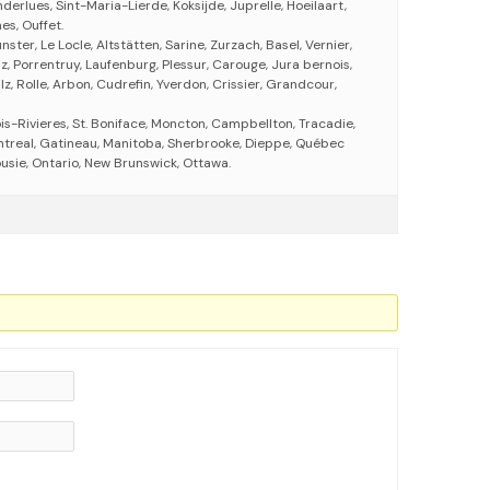
rlues, Sint-Maria-Lierde, Koksijde, Juprelle, Hoeilaart,
es, Ouffet.
ster, Le Locle, Altstätten, Sarine, Zurzach, Basel, Vernier,
iz, Porrentruy, Laufenburg, Plessur, Carouge, Jura bernois,
z, Rolle, Arbon, Cudrefin, Yverdon, Crissier, Grandcour,
s-Rivieres, St. Boniface, Moncton, Campbellton, Tracadie,
treal, Gatineau, Manitoba, Sherbrooke, Dieppe, Québec
usie, Ontario, New Brunswick, Ottawa.