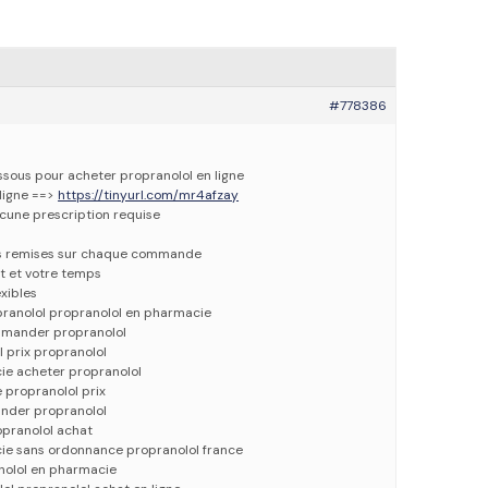
#778386
essous pour acheter propranolol en ligne
ligne ==>
https://tinyurl.com/mr4afzay
ucune prescription requise
es remises sur chaque commande
t et votre temps
xibles
pranolol propranolol en pharmacie
mmander propranolol
prix propranolol
ie acheter propranolol
 propranolol prix
nder propranolol
opranolol achat
ie sans ordonnance propranolol france
nolol en pharmacie