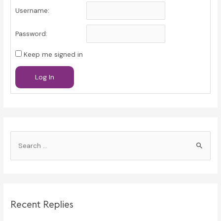
Username:
Password:
Keep me signed in
Log In
S
e
a
r
c
Recent Replies
h
f