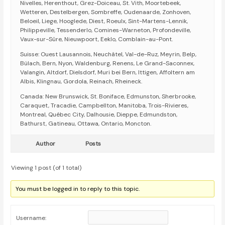
Nivelles, Herenthout, Grez-Doiceau, St. Vith, Moortebeek,
Wetteren, Destelbergen, Sombreffe, Oudenaarde, Zonhoven,
Beloeil, Liege, Hooglede, Diest, Roeulx, Sint-Martens-Lennik,
Philippeville, Tessenderlo, Comines-Warneton, Profondeville,
Vaux-sur-Sûre, Nieuwpoort, Eeklo, Comblain-au-Pont.
Suisse: Ouest Lausannois, Neuchâtel, Val-de-Ruz, Meyrin, Belp,
Bülach, Bern, Nyon, Waldenburg, Renens, Le Grand-Saconnex,
Valangin, Altdorf, Dielsdorf, Muri bei Bern, Ittigen, Affoltern am
Albis, Klingnau, Gordola, Reinach, Rheineck.
Canada: New Brunswick, St. Boniface, Edmunston, Sherbrooke,
Caraquet, Tracadie, Campbellton, Manitoba, Trois-Rivieres,
Montreal, Québec City, Dalhousie, Dieppe, Edmundston,
Bathurst, Gatineau, Ottawa, Ontario, Moncton.
Author
Posts
Viewing 1 post (of 1 total)
You must be logged in to reply to this topic.
Username: