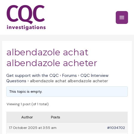
Skip
to
Main
content
Menu
albendazole achat
albendazole acheter
Get support with the CQC
›
Forums
›
CQC Interview
Questions
›
albendazole achat albendazole acheter
This topic is empty.
Viewing 1 post (of 1 total)
Author
Posts
17 October 2025 at 3:55 am
#1034702