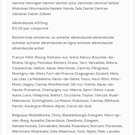
Vermid Vermigen Vermin Vermin-plus Vermitan Vermoil Veteol
Womiban Wormadole Xadem Xenda Zela Zentel Zentrax
Zestaval Zoben Zolben
Albendazole 400mg
€0.29 par comprimé
Recherches similaires: ou acheter albendazole albendazole
acheter acheter albendazole en ligne acheter albendazole
albendazole achat
France: Petit-Bourg, Romans-sur-Isère, Nancy, Bouches-du-
Rhône, Grigny, Pontoise, Béziers, Dreux, Tarn, Versailles, Nièvre,
Carpentras, Halluin, Alpes-Maritimes, Castres, Périgueux,
Montigny-lès-Metz, Fort-de-France, Draguignan, Dunkirk, Metz,
Les Lilas, La Madeleine, Hauts-de-Seine, Tours, Haut-Rhin, Athis-
Mons, Gagny, Cantal, Montfermeil, Gif-sur-Yvette, Alpes-de-
Haute-Provence, Champigny-sur-Marne, Saint-Genis-Laval,
Aube, Loire, Villepinte, Belfort, Occitanie, Toulon, Vierzon, Rueil-
Malmaison, Schiltigheim, Le Plessis-Robinson, Cannes, Béthune,
Pantin, Auvergne-Rhône-Alpes, Corse-du-Sud.
Belgique: Middelkerke, Chiny, Blankenberge, Evergem, Heist-op-
den-Berg, Aywaille, Daverdisse, Geetbets, Edegem,
Dendermonde, Zonnebeke, Nevele, Roeselare, Bornem, Florennes,
Merchtem, Moerbeke, Zele, Meerhout, Yvoir, Nijlen, Peer, Landen,