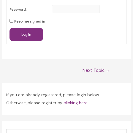
Password:
Keep me signed in
Log In
Post
Next Topic
→
navigation
If you are already registered, please login below.
Otherwise, please register by
clicking here