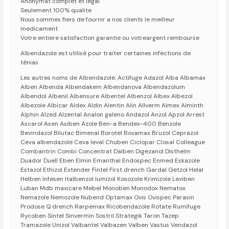
Anonymat complet et légal
Seulement 100% qualite
Nous sommes fiers de fournir a nos clients le meilleur
medicament
Votre entiere satisfaction garantie ou votreargent rembourse
Albendazole est utilisé pour traiter certaines infections de
ténias
Les autres noms de Albendazole: Actifuge Adazol Alba Albamax
Alben Albenda Albendakem Albendanova Albendazolum
Albendol Albenil Albensure Albentel Albenzol Albex Albezol
Albezole Albicar Aldex Aldin Alentin Alin Allverm Almex Alminth
Alphin Alzed Alzental Analon galeno Andazol Anzol Apzol Arrest
Ascarol Asen Asiben Azole Ben-a Bendex-400 Benzole
Bevindazol Bilutac Bimenal Borotel Bovamax Bruzol Ceprazol
Ceva albendazole Ceva leval Chuben Ciclopar Closal Colleague
Combantrin Combi Concentrat Dalben Digezanol Disthelm
Duador Duell Eben Elmin Emanthal Endospec Enmed Eskazole
Estazol Ethizol Extender Fintel First drench Gardal Getzol Helal
Helben Infesen Italbenzol Iumizol Kosozole Krimizole Leviben
Luban Mdb maxicare Mebel Monoben Monodox Nematox
Nemazole Nemozole Nubend Optamax Ovis Ovispec Parasin
Prodose Q drench Rarpemax Ricobendazole Rotate Rumifuge
Rycoben Sintel Sinvermin Sostril Strategik Taron Tazep
Tramazole Unizol Valbantel Valbazen Valben Vastus Vendazol