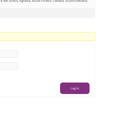
re del Greco, Agliana, Ascoli Piceno, Cesena, Grumo Nevano.
Log In