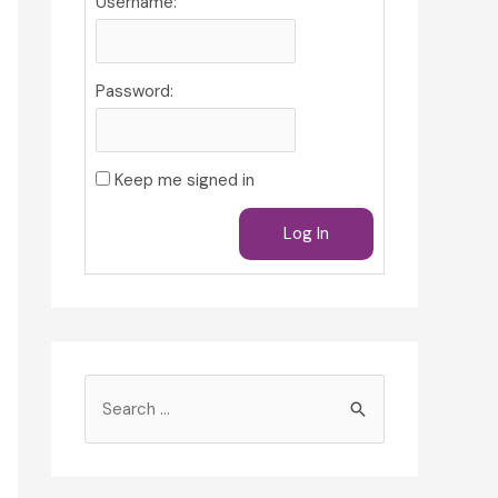
Username:
Password:
Keep me signed in
Log In
S
e
a
r