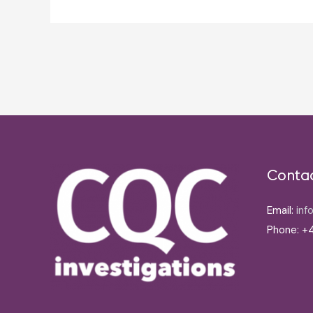
Post
navigation
Conta
Email:
inf
Phone: +4