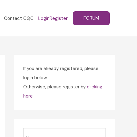
FORUM
Contact CQC
Login
Register
If you are already registered, please
login below.
Otherwise, please register by
clicking
here