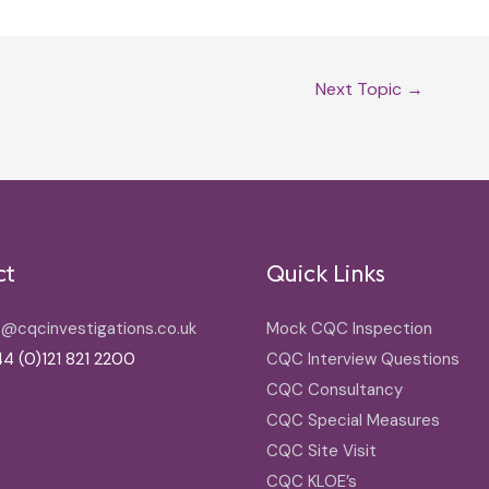
Next Topic
→
ct
Quick Links
o@cqcinvestigations.co.uk
Mock CQC Inspection
4 (0)121 821 2200
CQC Interview Questions
CQC Consultancy
CQC Special Measures
CQC Site Visit
CQC KLOE’s