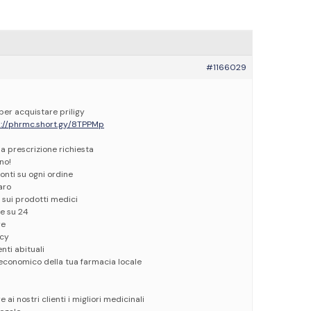
#1166029
 per acquistare priligy
s://phrmc.short.gy/8TPPMp
a prescrizione richiesta
no!
conti su ogni ordine
aro
 sui prodotti medici
re su 24
re
acy
enti abituali
economico della tua farmacia locale
e ai nostri clienti i migliori medicinali