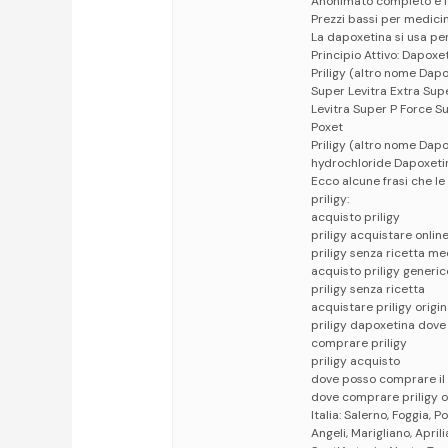
Anonimato completo e l
Prezzi bassi per medicina
La dapoxetina si usa pe
Principio Attivo: Dapoxe
Priligy (altro nome Dapo
Super Levitra Extra Su
Levitra Super P Force S
Poxet
Priligy (altro nome Dap
hydrochloride Dapoxetin
Ecco alcune frasi che l
priligy:
acquisto priligy
priligy acquistare onlin
priligy senza ricetta m
acquisto priligy generic
priligy senza ricetta
acquistare priligy origin
priligy dapoxetina dov
comprare priligy
priligy acquisto
dove posso comprare il 
dove comprare priligy o
Italia: Salerno, Foggia, 
Angeli, Marigliano, Apri