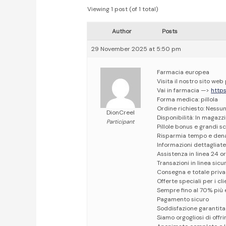
Viewing 1 post (of 1 total)
Author
Posts
29 November 2025 at 5:50 pm
Farmacia europea
Visita il nostro sito web
Vai in farmacia —>
http
Forma medica: pillola
Ordine richiesto: Nessun
DionCreel
Disponibilità: In magazzi
Participant
Pillole bonus e grandi s
Risparmia tempo e den
Informazioni dettagliate
Assistenza in linea 24 o
Transazioni in linea sicu
Consegna e totale priv
Offerte speciali per i cli
Sempre fino al 70% più 
Pagamento sicuro
Soddisfazione garantita
Siamo orgogliosi di offrir