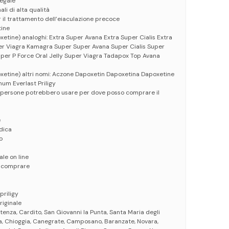
egale
li di alta qualità
r il trattamento dell’eiaculazione precoce
tine
xetine) analoghi: Extra Super Avana Extra Super Cialis Extra
per Viagra Kamagra Super Super Avana Super Cialis Super
uper P Force Oral Jelly Super Viagra Tadapox Top Avana
oxetine) altri nomi: Aczone Dapoxetin Dapoxetina Dapoxetine
um Everlast Priligy
e persone potrebbero usare per dove posso comprare il
e
edica
o
ale on line
e comprare
priligy
riginale
Potenza, Cardito, San Giovanni la Punta, Santa Maria degli
lia, Chioggia, Canegrate, Camposano, Baranzate, Novara,