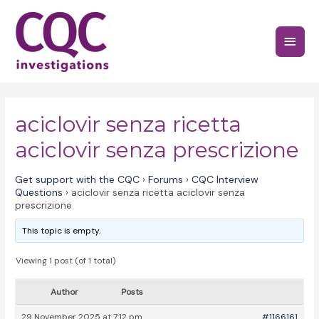
Skip
to
Main
content
Menu
aciclovir senza ricetta
aciclovir senza prescrizione
Get support with the CQC
›
Forums
›
CQC Interview
Questions
›
aciclovir senza ricetta aciclovir senza
prescrizione
This topic is empty.
Viewing 1 post (of 1 total)
Author
Posts
29 November 2025 at 7:12 pm
#1166161