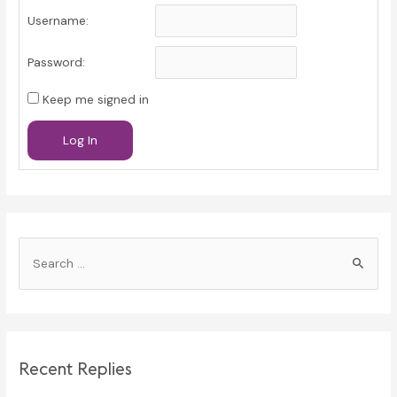
Username:
Password:
Keep me signed in
Log In
S
e
a
r
c
Recent Replies
h
f