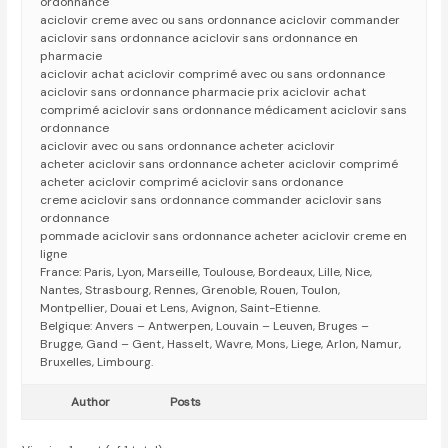
ordonnance
aciclovir creme avec ou sans ordonnance aciclovir commander
aciclovir sans ordonnance aciclovir sans ordonnance en
pharmacie
aciclovir achat aciclovir comprimé avec ou sans ordonnance
aciclovir sans ordonnance pharmacie prix aciclovir achat
comprimé aciclovir sans ordonnance médicament aciclovir sans
ordonnance
aciclovir avec ou sans ordonnance acheter aciclovir
acheter aciclovir sans ordonnance acheter aciclovir comprimé
acheter aciclovir comprimé aciclovir sans ordonance
creme aciclovir sans ordonnance commander aciclovir sans
ordonnance
pommade aciclovir sans ordonnance acheter aciclovir creme en
ligne
France: Paris, Lyon, Marseille, Toulouse, Bordeaux, Lille, Nice,
Nantes, Strasbourg, Rennes, Grenoble, Rouen, Toulon,
Montpellier, Douai et Lens, Avignon, Saint-Etienne.
Belgique: Anvers – Antwerpen, Louvain – Leuven, Bruges –
Brugge, Gand – Gent, Hasselt, Wavre, Mons, Liege, Arlon, Namur,
Bruxelles, Limbourg.
Author
Posts