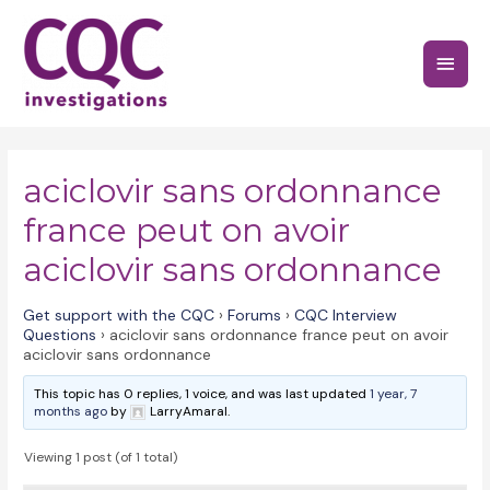
Skip
to
Main
content
Menu
aciclovir sans ordonnance
france peut on avoir
aciclovir sans ordonnance
Get support with the CQC
›
Forums
›
CQC Interview
Questions
›
aciclovir sans ordonnance france peut on avoir
aciclovir sans ordonnance
This topic has 0 replies, 1 voice, and was last updated
1 year, 7
months ago
by
LarryAmaral.
Viewing 1 post (of 1 total)