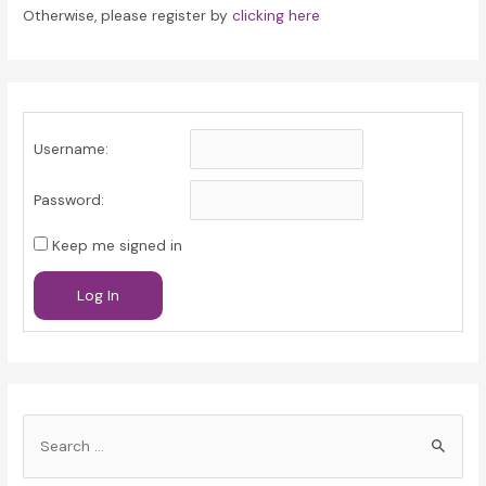
Otherwise, please register by
clicking here
Username:
Password:
Keep me signed in
Log In
S
e
a