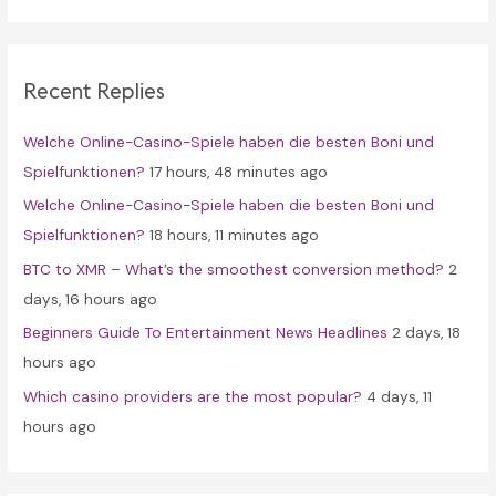
r
c
Recent Replies
h
f
Welche Online-Casino-Spiele haben die besten Boni und
o
Spielfunktionen?
17 hours, 48 minutes ago
r
Welche Online-Casino-Spiele haben die besten Boni und
:
Spielfunktionen?
18 hours, 11 minutes ago
BTC to XMR – What’s the smoothest conversion method?
2
days, 16 hours ago
Beginners Guide To Entertainment News Headlines
2 days, 18
hours ago
Which casino providers are the most popular?
4 days, 11
hours ago