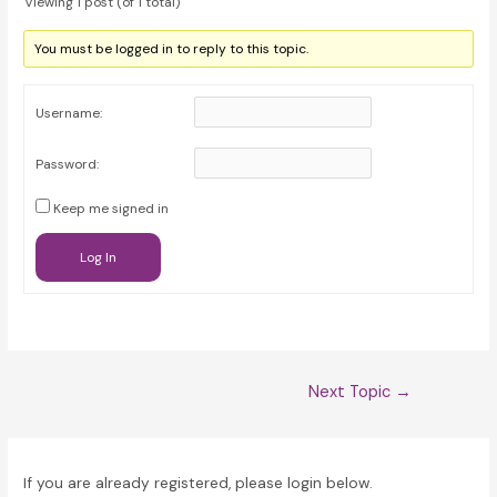
Viewing 1 post (of 1 total)
You must be logged in to reply to this topic.
Username:
Password:
Keep me signed in
Log In
Post
Next Topic
→
navigation
If you are already registered, please login below.