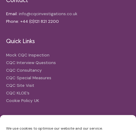
Email:
info@cqcinvestigations.co.uk
Phone: +44 (0)121 821 2200
Quick Links
Mock CQC Inspection
CQC Interview Questions
CQC Consultancy
CQC Special Measures
CQC Site Visit
CQC KLOE’s
Cookie Policy UK
Search
We use cookies to optimise our website and our service.
Search