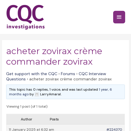
Skip
to
Main
content
Menu
acheter zovirax crème
commander zovirax
Get support with the CQC
›
Forums
›
CQC Interview
Questions
›
acheter zovirax crème commander zovirax
This topic has 0 replies, 1 voice, and was last updated
1 year, 6
months ago
by
LarryAmaral.
Viewing 1 post (of 1 total)
Author
Posts
11 January 2025 at 6:32 am
#224370