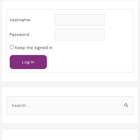
Username:
Password:
Keep me signed in
Log In
S
e
a
r
c