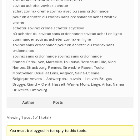
zovirax achat zovirax sans prescription
zovirax acheter zovirax acheter
achat zovirax creme zovirax avec ou sans ordonnance
peut on acheter du zovirax sans ordonnance achat zovirax
creme
acheter zovirax creme acheter acyclovir
où acheter du zovirax sans ordonnance zovirax achat en ligne
commander zovirax acheter zovirax en ligne
zovirax sans ordonnance peut on acheter du zovirax sans
ordonnance
zovirax sans ordonnance zovirax sans ordonnance
France: Paris, Lyon, Marseille, Toulouse, Bordeaux, Lille, Nice,
Nantes, Strasbourg, Rennes, Grenoble, Rouen, Toulon,
Montpellier, Douai et Lens, Avignon, Saint-Etienne.
Belgique: Anvers – Antwerpen, Louvain – Leuven, Bruges –
Brugge, Gand – Gent, Hasselt, Wavre, Mons, Liege, Arlon, Namur,
Bruxelles, Limbourg.
Author
Posts
Viewing 1 post (of 1 total)
You must be logged in to reply to this topic.