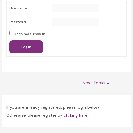
Username:
Password:
Keep me signed in
Log In
Post
Next Topic
→
navigation
If you are already registered, please login below.
Otherwise, please register by
clicking here