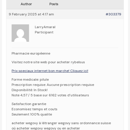
Author
Posts
9 February 2025 at 4:17 am
#303379
LarryAmaral
Participant
Pharmacie européenne
Visitez notre site web pour acheter rybelsus
Prix speciaux internet bon marche! Cliquez ici!
Forme medicale: pilule
Prescription requise: Aucune prescription requise
Disponibilité: In Stock!
Note 4,57 / 5 base sur 6162 votes d’utilisateurs
Satisfaction garantie
Economisez temps et couts
Seulement 100% qualite
acheter wegovy à létranger wegovy sans ordonnance suisse
où acheter wegovy wegovy ou en acheter