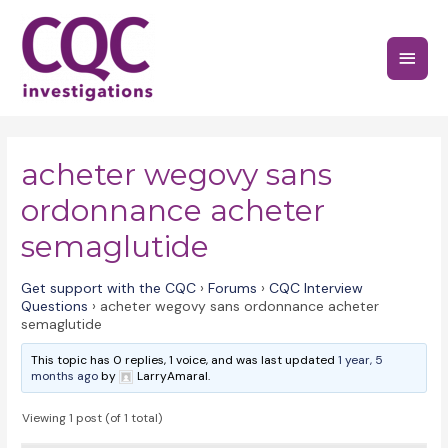
Skip
to
Main
content
Menu
acheter wegovy sans
ordonnance acheter
semaglutide
Get support with the CQC
›
Forums
›
CQC Interview
Questions
›
acheter wegovy sans ordonnance acheter
semaglutide
This topic has 0 replies, 1 voice, and was last updated
1 year, 5
months ago
by
LarryAmaral.
Viewing 1 post (of 1 total)