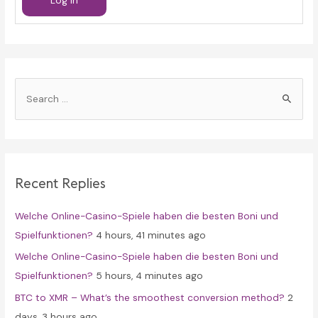
Log In
S
e
a
r
c
Recent Replies
h
f
Welche Online-Casino-Spiele haben die besten Boni und
o
Spielfunktionen?
4 hours, 41 minutes ago
r
Welche Online-Casino-Spiele haben die besten Boni und
:
Spielfunktionen?
5 hours, 4 minutes ago
BTC to XMR – What’s the smoothest conversion method?
2
days, 3 hours ago