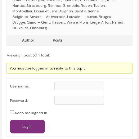
France: Paris, Lyon, Marseille, Toulouse, Bordeaux, Lille, Nice,
Nantes, Strasbourg, Rennes, Grenoble, Rouen, Toulon,
Montpellier, Douai et Lens, Avignon, Saint-Etienne.
Belgique: Anvers – Antwerpen, Louvain – Leuven, Bruges –
Brugge, Gand – Gent, Hasselt, Wavre, Mons, Liege, Arlon, Namur,
Bruxelles, Limbourg.
Author
Posts
Viewing 1 post (of 1 total)
You must be logged in to reply to this topic.
Username:
Password:
Keep me signed in
Log In