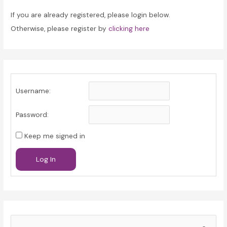
If you are already registered, please login below.
Otherwise, please register by
clicking here
Username:
Password:
Keep me signed in
Log In
S