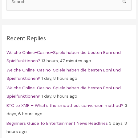
e
a
r
c
Recent Replies
h
f
Welche Online-Casino-Spiele haben die besten Boni und
o
Spielfunktionen?
13 hours, 47 minutes ago
r
Welche Online-Casino-Spiele haben die besten Boni und
:
Spielfunktionen?
1 day, 8 hours ago
Welche Online-Casino-Spiele haben die besten Boni und
Spielfunktionen?
1 day, 8 hours ago
BTC to XMR – What’s the smoothest conversion method?
3
days, 6 hours ago
Beginners Guide To Entertainment News Headlines
3 days, 8
hours ago