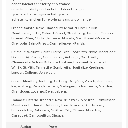
achat tylenol acheter tylenol france
ou acheter du tylenol acheter tylenol en ligne
tylenol achat en ligne achat tylenol
acheter tylenol en ligne tylenol sans ordonnance
France: Sainte-Rose, Châteauroux, Val-d’Oise, Halluin,
Courbevoie, Indre, Calais, Hérault, Strasbourg, Tarn-et-Garonne,
Ermont, Allier, Cholet, Puteaux, Moselle, Meurthe-et-Moselle,
Grenoble, Saint-Priest, Cormeilles-en-Parisis.
Belgique: Woluwe-Saint-Pierre, Sint-Joost-ten-Node, Moorslede,
Donceel, Quiévrain, Oudenaarde, Aubange, Saint-Vith,
Chaumont-Gistoux, Koksijde, Lontzen, Borsbeek, Rochefort,
Wilrijk, St. Vith, Tenneville, Sombreffe, Houffalize, Gedinne,
Landen, Dalhem, Vorselaar.
Suisse: Monthey, Aarburg, Aarberg, Gruyères, Zürich, Montreux,
Regensberg, Vevey, Rheineck, Mellingen, La Neuveville, Moudon,
Grandcour, Locarno, Bern, Lebern.
Canada: Ontario, Tracadie, New Brunswick, Montreal, Edmunston,
Manitoba, Bathurst, Gatineau, Trois-Rivieres, Sherbrooke,
Edmundston, Dalhousie, Québec City, Ottawa, Moncton,
Caraquet, Campbellton, Dieppe.
Author
Posts