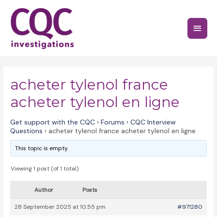
Skip
to
Main
content
Menu
acheter tylenol france
acheter tylenol en ligne
Get support with the CQC
›
Forums
›
CQC Interview
Questions
›
acheter tylenol france acheter tylenol en ligne
This topic is empty.
Viewing 1 post (of 1 total)
Author
Posts
28 September 2025 at 10:55 pm
#971280