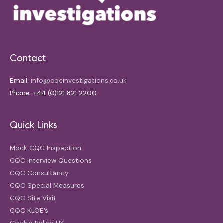
Contact
Email:
info@cqcinvestigations.co.uk
Phone: +44 (0)121 821 2200
Quick Links
Mock CQC Inspection
CQC Interview Questions
CQC Consultancy
CQC Special Measures
CQC Site Visit
CQC KLOE’s
Cookie Policy UK