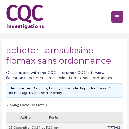
Skip
to
Main
content
Menu
acheter tamsulosine
flomax sans ordonnance
Get support with the CQC
›
Forums
›
CQC Interview
Questions
›
acheter tamsulosine flomax sans ordonnance
This topic has 0 replies, 1 voice, and was last updated
1 year, 7
months ago
by
DennisHemby.
Viewing 1 post (of 1 total)
Author
Posts
23 December 2024 at 11:26 pm
#177962