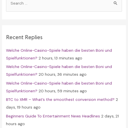
e
a
r
c
Recent Replies
h
f
Welche Online-Casino-Spiele haben die besten Boni und
o
Spielfunktionen?
2 hours, 13 minutes ago
r
Welche Online-Casino-Spiele haben die besten Boni und
:
Spielfunktionen?
20 hours, 36 minutes ago
Welche Online-Casino-Spiele haben die besten Boni und
Spielfunktionen?
20 hours, 59 minutes ago
BTC to XMR – What’s the smoothest conversion method?
2
days, 19 hours ago
Beginners Guide To Entertainment News Headlines
2 days, 21
hours ago