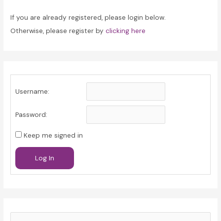
If you are already registered, please login below.
Otherwise, please register by
clicking here
Username:
Password:
Keep me signed in
Log In
S