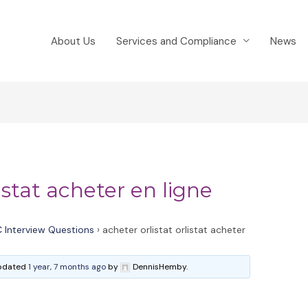
About Us
Services and Compliance
News
listat acheter en ligne
 Interview Questions
›
acheter orlistat orlistat acheter
 updated
1 year, 7 months ago
by
DennisHemby.