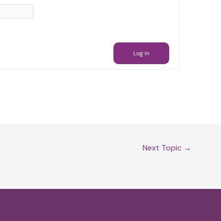
Log In
Next Topic
→