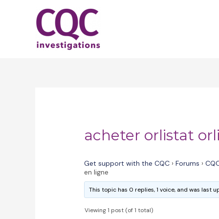
Skip
to
content
acheter orlistat or
Get support with the CQC
›
Forums
›
CQC
en ligne
This topic has 0 replies, 1 voice, and was last
Viewing 1 post (of 1 total)