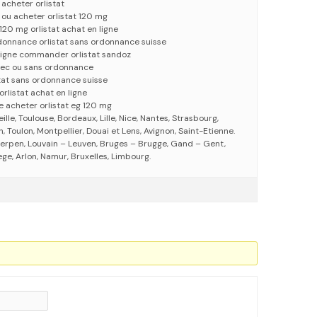
 acheter orlistat
e ou acheter orlistat 120 mg
120 mg orlistat achat en ligne
rdonnance orlistat sans ordonnance suisse
ligne commander orlistat sandoz
 avec ou sans ordonnance
stat sans ordonnance suisse
orlistat achat en ligne
e acheter orlistat eg 120 mg
eille, Toulouse, Bordeaux, Lille, Nice, Nantes, Strasbourg,
 Toulon, Montpellier, Douai et Lens, Avignon, Saint-Etienne.
erpen, Louvain – Leuven, Bruges – Brugge, Gand – Gent,
ege, Arlon, Namur, Bruxelles, Limbourg.