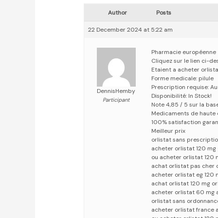
Author
Posts
22 December 2024 at 5:22 am
Pharmacie européenne
Cliquez sur le lien ci-d
Etaient a acheter orlist
Forme medicale: pilule
Prescription requise: A
DennisHemby
Disponibilité: In Stock!
Participant
Note 4,85 / 5 sur la bas
Medicaments de haute 
100% satisfaction garan
Meilleur prix
orlistat sans prescripti
acheter orlistat 120 mg
ou acheter orlistat 120
achat orlistat pas cher 
acheter orlistat eg 12
achat orlistat 120 mg or
acheter orlistat 60 mg a
orlistat sans ordonnanc
acheter orlistat france 