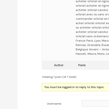
acheter orlistat en ligne
orlistat acheter en lign
acheter orlistat sandoz 
orlistat avec ou sans o
commander orlistat en 
achat orlistat orlistat
ou acheter orlistat orli
acheter orlistat sandoz 
orlistat sans ordonnanc
France: Paris, Lyon, Mars
Rennes, Grenoble, Rouen,
Belgique: Anvers – Antw
Hasselt, Wavre, Mons, Li
Author
Posts
Viewing 1 post (of 1 total)
You must be logged in to reply to this topic.
Username: