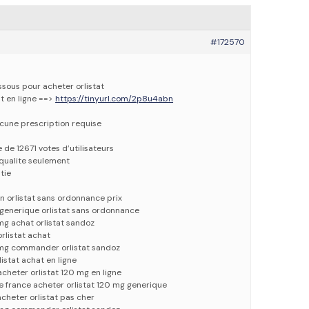
#172570
essous pour acheter orlistat
at en ligne ==>
https://tinyurl.com/2p8u4abn
ucune prescription requise
e de 12671 votes d’utilisateurs
qualite seulement
tie
on orlistat sans ordonnance prix
 generique orlistat sans ordonnance
 mg achat orlistat sandoz
orlistat achat
0 mg commander orlistat sandoz
listat achat en ligne
cheter orlistat 120 mg en ligne
e france acheter orlistat 120 mg generique
acheter orlistat pas cher