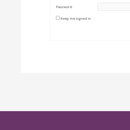
Password:
Keep me signed in
Post
navigation