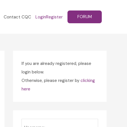
FORUM
Contact CQC
Login
Register
If you are already registered, please
login below.
Otherwise, please register by
clicking
here