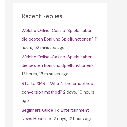
c
h
Recent Replies
f
Welche Online-Casino-Spiele haben
o
die besten Boni und Spielfunktionen?
11
r
hours, 52 minutes ago
:
Welche Online-Casino-Spiele haben
die besten Boni und Spielfunktionen?
12 hours, 15 minutes ago
BTC to XMR – What’s the smoothest
conversion method?
2 days, 10 hours
ago
Beginners Guide To Entertainment
News Headlines
2 days, 12 hours ago