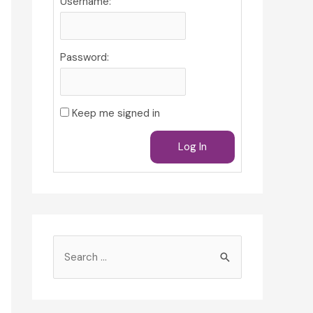
Username:
Password:
Keep me signed in
Log In
S
e
a
r