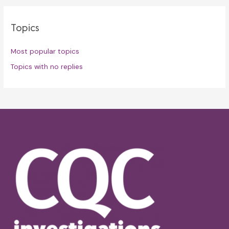
Topics
Most popular topics
Topics with no replies