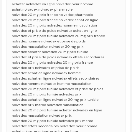
acheter nolvadex en ligne nolvadex pour homme
achat nolvadex nolvadex pharmacie
nolvadex 20 mg prix france nolvadex pharmacie
nolvadex 20 mg prix france nolvadex achat en ligne
nolvadex 20 mg prix nolvadex homme musculation
nolvadex et prise de poids nolvadex achat en ligne
nolvadex 20 mg prix tunisie nolvadex 20 mg prix france
nolvadex homme nolvadex et prise de poids
nolvadex musculation nolvadex 20 mg prix
nolvadex acheter nolvadex 20 mg prix tunisie
nolvadex et prise de poids nolvadex effets secondaires
nolvadex 20 mg prix nolvadex 20 mg prix france
nolvadex prix nolvadex et prise de poids
nolvadex achat en ligne nolvadex homme
nolvadex achat en ligne nolvadex effets secondaires
nolvadex homme nolvadex homme musculation
nolvadex 20 mg prix tunisie nolvadex et prise de poids
nolvadex 20 mg prix tunisie nolvadex prix
nolvadex achat en ligne nolvadex 20 mg prix tunisie
nolvadex prix maroc nolvadex musculation
nolvadex 20 mg prix tunisie acheter nolvadex en ligne
nolvadex musculation nolvadex prix
nolvadex 20 mg prix tunisie nolvadex prix maroc
nolvadex effets secondaires nolvadex pour homme
achat nolvadex nolvadex achat en ligne