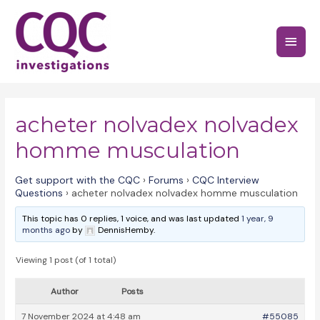
Skip
to
Main
content
Menu
acheter nolvadex nolvadex
homme musculation
Get support with the CQC
›
Forums
›
CQC Interview
Questions
›
acheter nolvadex nolvadex homme musculation
This topic has 0 replies, 1 voice, and was last updated
1 year, 9
months ago
by
DennisHemby.
Viewing 1 post (of 1 total)
Author
Posts
7 November 2024 at 4:48 am
#55085