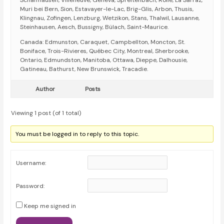
Schaffhausen, Villeneuve, Geneva, Spreitenbach, Rolle, La Sarraz,
Muri bei Bern, Sion, Estavayer-le-Lac, Brig-Glis, Arbon, Thusis,
Klingnau, Zofingen, Lenzburg, Wetzikon, Stans, Thalwil, Lausanne,
Steinhausen, Aesch, Bussigny, Bülach, Saint-Maurice.
Canada: Edmunston, Caraquet, Campbellton, Moncton, St.
Boniface, Trois-Rivieres, Québec City, Montreal, Sherbrooke,
Ontario, Edmundston, Manitoba, Ottawa, Dieppe, Dalhousie,
Gatineau, Bathurst, New Brunswick, Tracadie.
Author
Posts
Viewing 1 post (of 1 total)
You must be logged in to reply to this topic.
Username:
Password:
Keep me signed in