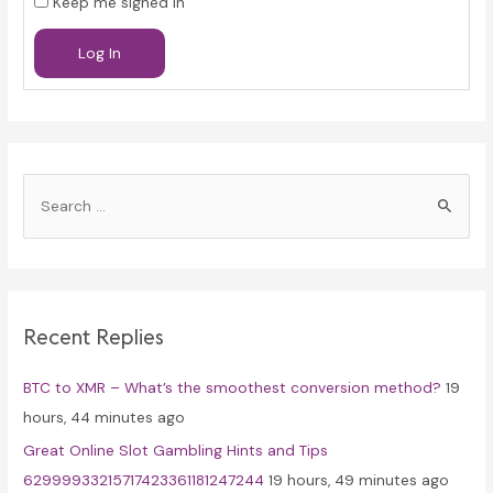
Keep me signed in
Log In
S
e
a
r
c
Recent Replies
h
f
BTC to XMR – What’s the smoothest conversion method?
19
o
hours, 44 minutes ago
r
Great Online Slot Gambling Hints and Tips
:
62999933215717423361181247244
19 hours, 49 minutes ago