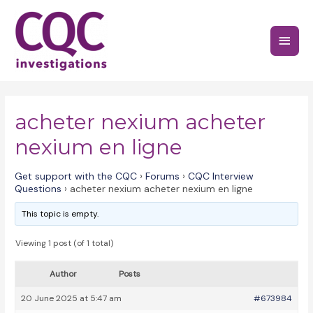
Skip
to
Main
content
Menu
acheter nexium acheter
nexium en ligne
Get support with the CQC
›
Forums
›
CQC Interview
Questions
›
acheter nexium acheter nexium en ligne
This topic is empty.
Viewing 1 post (of 1 total)
Author
Posts
20 June 2025 at 5:47 am
#673984