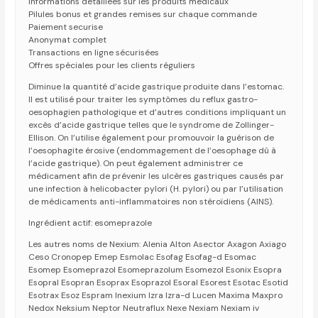
Informations détaillées sur les produits médicaux
Pilules bonus et grandes remises sur chaque commande
Paiement securise
Anonymat complet
Transactions en ligne sécurisées
Offres spéciales pour les clients réguliers
Diminue la quantité d’acide gastrique produite dans l’estomac.
Il est utilisé pour traiter les symptômes du reflux gastro-
oesophagien pathologique et d’autres conditions impliquant un
excès d’acide gastrique telles que le syndrome de Zollinger-
Ellison. On l’utilise également pour promouvoir la guérison de
l’oesophagite érosive (endommagement de l’oesophage dû à
l’acide gastrique). On peut également administrer ce
médicament afin de prévenir les ulcères gastriques causés par
une infection à helicobacter pylori (H. pylori) ou par l’utilisation
de médicaments anti-inflammatoires non stéroïdiens (AINS).
Ingrédient actif: esomeprazole
Les autres noms de Nexium: Alenia Alton Asector Axagon Axiago
Ceso Cronopep Emep Esmolac Esofag Esofag-d Esomac
Esomep Esomeprazol Esomeprazolum Esomezol Esonix Esopra
Esopral Esopran Esoprax Esoprazol Esoral Esorest Esotac Esotid
Esotrax Esoz Espram Inexium Izra Izra-d Lucen Maxima Maxpro
Nedox Neksium Neptor Neutraflux Nexe Nexiam Nexiam iv