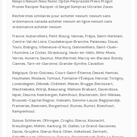
Nexpro Nexum Nexx Nuloc Opton Perprazole Preso Progut
Pronex Raciper Raciper-d Sergel Sompraz Ulcratex Zosec
Recherches similaires pour acheter nexium: nexium sans
ordonnance canada acheter nexium en ligne nexium sans
ordonnance acheter nexium
France: Aubervilliers, Petit-Bourg, Vannes, Fréjus, Saint-Herblain,
Centre-Val de Loire, Coudekerque-Branche, Palaiseau, Douai,
Tours, Bobigny, Villeneuve-d’Ascq, Gennevilliers, Saint-Ouen-
l’Aumône, La Ciotat, Strasbourg, Vaulx-en-Velin, Athis-Mons,
Yerres, Auxerre, Saumur, Montfermeil, Marcq-en-Barœul, Bondy,
Cannes, Tarn-et-Garonne, Grande-Synthe, Cavaillon.
Belgique: Grez-Doiceau, Court-Saint-Étienne, Dessel, Hamois,
Houthalen, Modave, Torhout, Fontaine-l’Évêque, Herstal, Tintigny,
Lovendegem, Dilbeek, Châtelet, Mesen, Brugge, Bernissart,
Wachtebeke, Wilrijk, Beauraing, Walloon Brabant, Daverdisse,
Ieper, Deurne, Keerbergen, Kalmthout, Boutersem, Sint-Niklaas,
Brussels-Capital Region, Vielsalm, Somme-Leuze, Begijnendijk,
Frameries, Beernem, Borgerhout, Rumes, Rumst, Boechout,
Kampenhout.
Suisse: Schlieren, Oftringen, Croglio, Glarus, Küsnacht,
Kreuzlingen, Möhlin, Aarburg, St. Gallen, Le Grand-Saconnex,
Davos, Gruyère, Glarus Nord, Olten, Volketswil, Zermatt,