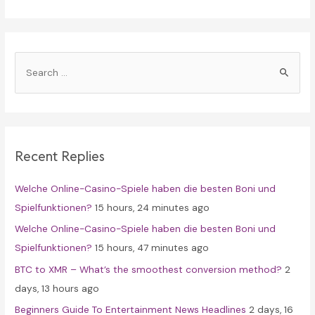
S
e
a
r
c
Recent Replies
h
f
Welche Online-Casino-Spiele haben die besten Boni und
o
Spielfunktionen?
15 hours, 24 minutes ago
r
Welche Online-Casino-Spiele haben die besten Boni und
:
Spielfunktionen?
15 hours, 47 minutes ago
BTC to XMR – What’s the smoothest conversion method?
2
days, 13 hours ago
Beginners Guide To Entertainment News Headlines
2 days, 16