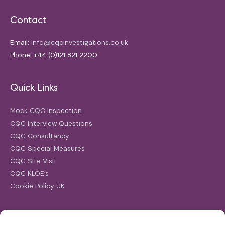
Contact
Email:
info@cqcinvestigations.co.uk
Phone: +44 (0)121 821 2200
Quick Links
Mock CQC Inspection
CQC Interview Questions
CQC Consultancy
CQC Special Measures
CQC Site Visit
CQC KLOE’s
Cookie Policy UK
Search