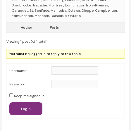
Canada: Bathurst, Québec City, Gatineau, New Brunswick,
Sherbrooke, Tracadie, Montreal, Edmunston, Trois-Rivieres,
Caraquet, St. Boniface, Manitoba, Ottawa, Dieppe, Campbellton,
Edmundston, Moncton, Dalhousie, Ontario.
Author
Posts
Viewing 1 post (of 1 total)
You must be logged in to reply to this topic.
Username:
Password:
Keep me signed in
Log In