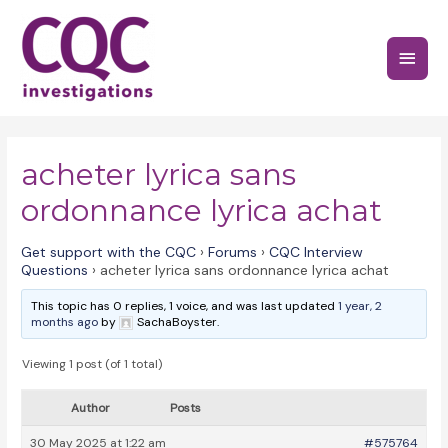
Skip
to
Main
content
Menu
acheter lyrica sans
ordonnance lyrica achat
Get support with the CQC
›
Forums
›
CQC Interview
Questions
›
acheter lyrica sans ordonnance lyrica achat
This topic has 0 replies, 1 voice, and was last updated
1 year, 2
months ago
by
SachaBoyster.
Viewing 1 post (of 1 total)
Author
Posts
30 May 2025 at 1:22 am
#575764