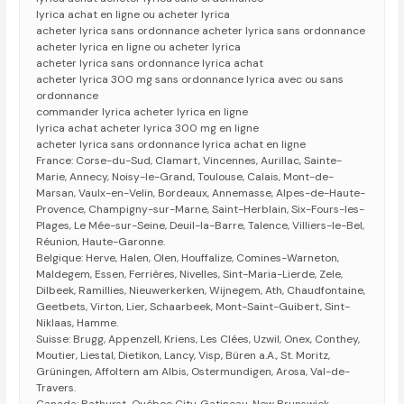
lyrica achat en ligne ou acheter lyrica
acheter lyrica sans ordonnance acheter lyrica sans ordonnance
acheter lyrica en ligne ou acheter lyrica
acheter lyrica sans ordonnance lyrica achat
acheter lyrica 300 mg sans ordonnance lyrica avec ou sans
ordonnance
commander lyrica acheter lyrica en ligne
lyrica achat acheter lyrica 300 mg en ligne
acheter lyrica sans ordonnance lyrica achat en ligne
France: Corse-du-Sud, Clamart, Vincennes, Aurillac, Sainte-
Marie, Annecy, Noisy-le-Grand, Toulouse, Calais, Mont-de-
Marsan, Vaulx-en-Velin, Bordeaux, Annemasse, Alpes-de-Haute-
Provence, Champigny-sur-Marne, Saint-Herblain, Six-Fours-les-
Plages, Le Mée-sur-Seine, Deuil-la-Barre, Talence, Villiers-le-Bel,
Réunion, Haute-Garonne.
Belgique: Herve, Halen, Olen, Houffalize, Comines-Warneton,
Maldegem, Essen, Ferrières, Nivelles, Sint-Maria-Lierde, Zele,
Dilbeek, Ramillies, Nieuwerkerken, Wijnegem, Ath, Chaudfontaine,
Geetbets, Virton, Lier, Schaarbeek, Mont-Saint-Guibert, Sint-
Niklaas, Hamme.
Suisse: Brugg, Appenzell, Kriens, Les Clées, Uzwil, Onex, Conthey,
Moutier, Liestal, Dietikon, Lancy, Visp, Büren a.A., St. Moritz,
Grüningen, Affoltern am Albis, Ostermundigen, Arosa, Val-de-
Travers.