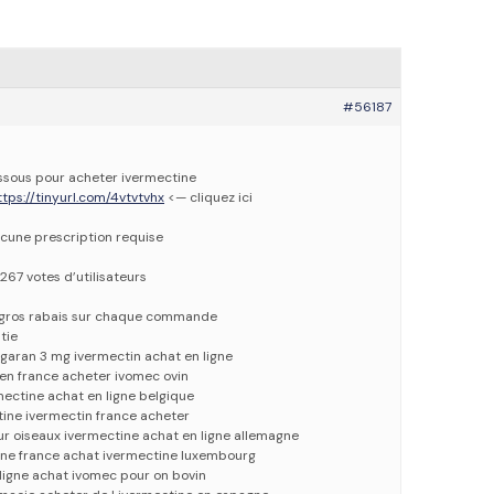
#56187
dessous pour acheter ivermectine
ttps://tinyurl.com/4vtvtvhx
<— cliquez ici
cune prescription requise
267 votes d’utilisateurs
e gros rabais sur chaque commande
tie
garan 3 mg ivermectin achat en ligne
en france acheter ivomec ovin
ectine achat en ligne belgique
tine ivermectin france acheter
r oiseaux ivermectine achat en ligne allemagne
gne france achat ivermectine luxembourg
ligne achat ivomec pour on bovin