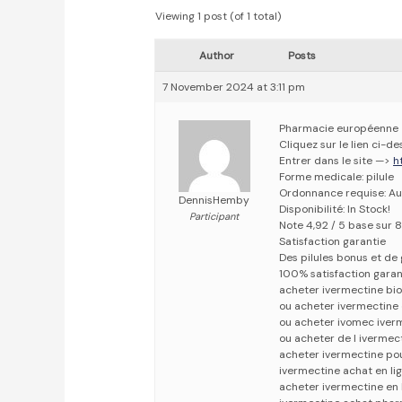
Viewing 1 post (of 1 total)
Author
Posts
7 November 2024 at 3:11 pm
Pharmacie européenne
Cliquez sur le lien ci-
Entrer dans le site —>
h
Forme medicale: pilule
Ordonnance requise: Au
DennisHemby
Disponibilité: In Stock!
Participant
Note 4,92 / 5 base sur 8
Satisfaction garantie
Des pilules bonus et d
100% satisfaction garan
acheter ivermectine bio
ou acheter ivermectine 
ou acheter ivomec iverm
ou acheter de l ivermec
acheter ivermectine pou
ivermectine achat en li
acheter ivermectine en 