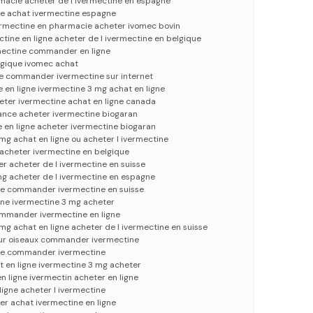
macie acheter de l ivermectine en espagne
ce achat ivermectine espagne
vermectine en pharmacie acheter ivomec bovin
ine en ligne acheter de l ivermectine en belgique
mectine commander en ligne
lgique ivomec achat
se commander ivermectine sur internet
en ligne ivermectine 3 mg achat en ligne
eter ivermectine achat en ligne canada
rance acheter ivermectine biogaran
e en ligne acheter ivermectine biogaran
mg achat en ligne ou acheter l ivermectine
 acheter ivermectine en belgique
r acheter de l ivermectine en suisse
mg acheter de l ivermectine en espagne
ce commander ivermectine en suisse
ine ivermectine 3 mg acheter
ommander ivermectine en ligne
mg achat en ligne acheter de l ivermectine en suisse
ur oiseaux commander ivermectine
gne commander ivermectine
 en ligne ivermectine 3 mg acheter
n ligne ivermectin acheter en ligne
ligne acheter l ivermectine
er achat ivermectine en ligne