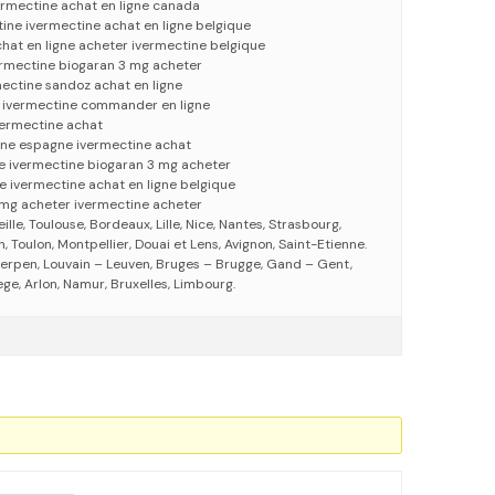
ermectine achat en ligne canada
tine ivermectine achat en ligne belgique
hat en ligne acheter ivermectine belgique
ermectine biogaran 3 mg acheter
ectine sandoz achat en ligne
 ivermectine commander en ligne
vermectine achat
igne espagne ivermectine achat
se ivermectine biogaran 3 mg acheter
e ivermectine achat en ligne belgique
 mg acheter ivermectine acheter
eille, Toulouse, Bordeaux, Lille, Nice, Nantes, Strasbourg,
 Toulon, Montpellier, Douai et Lens, Avignon, Saint-Etienne.
erpen, Louvain – Leuven, Bruges – Brugge, Gand – Gent,
ege, Arlon, Namur, Bruxelles, Limbourg.