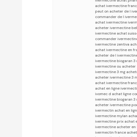
ivermectine achat phar
achat ivermectine fran
peut on acheter de l i
commander de l ivermect
achat ivermectine iver
acheter ivermectine be
ivermectine achat suis
commander ivermectine 
ivermectine zentiva ach
achat ivermectine en f
acheter de l ivermectin
ivermectine biogaran 3 
ivermectine ou acheter
ivermectine 3 mg achete
acheter ivermectine 3 
achat ivermectine fran
achat en ligne ivermect
ivomec d achat ligne c
ivermectine biogaran 3 
acheter ivermectine po
ivermectin achat en li
ivermectine mylan achat
ivermectine prix achat e
ivermectine acheter en 
ivermectin france achet