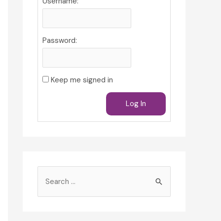
Username:
Password:
Keep me signed in
Log In
S
e
a
r