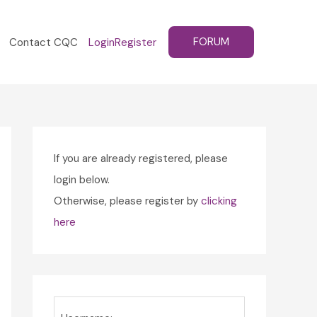
FORUM
Contact CQC
Login
Register
If you are already registered, please
login below.
Otherwise, please register by
clicking
here