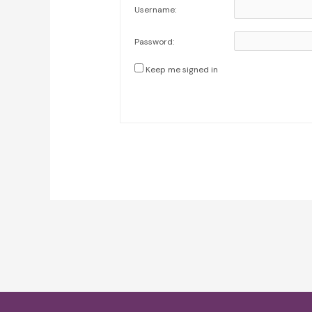
Username:
Password:
Keep me signed in
Post
navigation