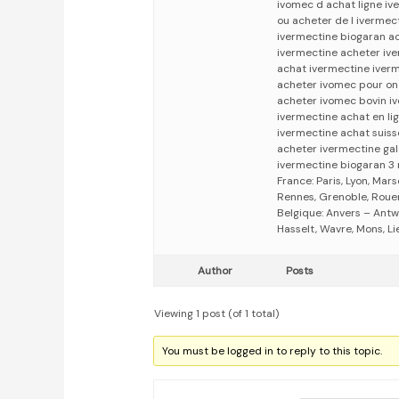
ivomec d achat ligne iv
ou acheter de l ivermec
ivermectine biogaran ac
ivermectine acheter iv
achat ivermectine iverm
acheter ivomec pour on
acheter ivomec bovin i
ivermectine achat en l
ivermectine achat suis
acheter ivermectine gal
ivermectine biogaran 3
France: Paris, Lyon, Mars
Rennes, Grenoble, Rouen,
Belgique: Anvers – Antw
Hasselt, Wavre, Mons, Li
Author
Posts
Viewing 1 post (of 1 total)
You must be logged in to reply to this topic.