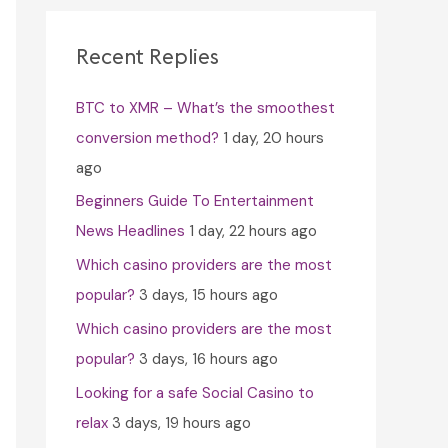
c
h
Recent Replies
f
BTC to XMR – What’s the smoothest
o
conversion method?
1 day, 20 hours
r
ago
:
Beginners Guide To Entertainment
News Headlines
1 day, 22 hours ago
Which casino providers are the most
popular?
3 days, 15 hours ago
Which casino providers are the most
popular?
3 days, 16 hours ago
Looking for a safe Social Casino to
relax
3 days, 19 hours ago