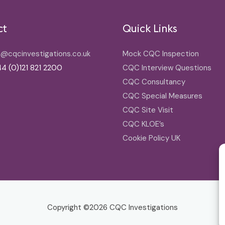
ct
Quick Links
o@cqcinvestigations.co.uk
Mock CQC Inspection
4 (0)121 821 2200
CQC Interview Questions
CQC Consultancy
CQC Special Measures
CQC Site Visit
CQC KLOE’s
Cookie Policy UK
Copyright ©2026
CQC Investigations