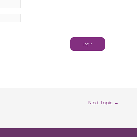
Log In
Next Topic
→