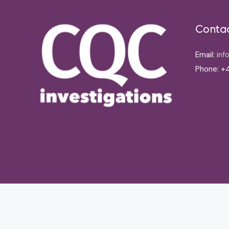
Conta
Email:
inf
Phone: +4