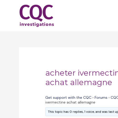
Skip
to
content
acheter ivermecti
achat allemagne
Get support with the CQC
›
Forums
›
CQC
ivermectine achat allemagne
This topic has 0 replies, 1 voice, and was last