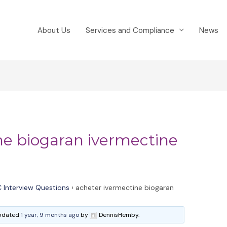
About Us
Services and Compliance
News
ne biogaran ivermectine
 Interview Questions
›
acheter ivermectine biogaran
 updated
1 year, 9 months ago
by
DennisHemby.