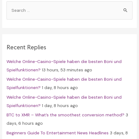
S
e
a
r
c
Recent Replies
h
f
Welche Online-Casino-Spiele haben die besten Boni und
o
Spielfunktionen?
13 hours, 53 minutes ago
r
Welche Online-Casino-Spiele haben die besten Boni und
:
Spielfunktionen?
1 day, 8 hours ago
Welche Online-Casino-Spiele haben die besten Boni und
Spielfunktionen?
1 day, 8 hours ago
BTC to XMR – What’s the smoothest conversion method?
3
days, 6 hours ago
Beginners Guide To Entertainment News Headlines
3 days, 8