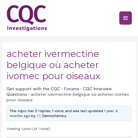
Skip
to
Main
content
Menu
acheter ivermectine
belgique où acheter
ivomec pour oiseaux
Get support with the CQC
›
Forums
›
CQC Interview
Questions
›
acheter ivermectine belgique où acheter ivomec
pour oiseaux
This topic has 0 replies, 1 voice, and was last updated
1 year, 6
months ago
by
DennisHemby.
Viewing 1 post (of 1 total)