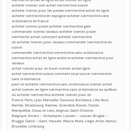
ivermectin achat en ligne achat ivomec en ligne
acheter ivomec ovin achat ivermectine suisse
acheter ivomec pour les poules ivermectine achat en ligne
acheter ivermectine en espagne acheter ivermectine sans
ordonnance en france
acheter ivomec poule acheter ivermectine gale
commander ivomec oiseaux acheter ivomec poule
ivermectin achat comment acheter ivermectine
où acheter ivomec pour oiseaux commander ivermectine en
suisse
commander ivermectine ivermectine sans ordonnance
ivermectine achat en ligne andorre acheter ivermectine pour
oiseaux
achat ivomec pour on bovin ivomec achat ligne
achat ivermectine suisse comment se procurer ivermectine
sans ordonnance
peut on acheter ivermectine sans ordonnance ivomec achat
achat ivomec en ligne ivermectine sans ordonnance au québec
où acheter ivermectine acheter ivomec pour on
France: Paris, Lyon, Marseille, Toulouse, Bordeaux, Lille, Nice,
Nantes, Strasbourg, Rennes, Grenoble, Rouen, Toulon,
Montpellier, Douai et Lens, Avignon, Saint-Etienne.
Belgique: Anvers – Antwerpen, Louvain – Leuven, Bruges –
Brugge, Gand – Gent, Hasselt, Wavre, Mons, Liege, Arlon, Namur,
Bruxelles, Limbourg.