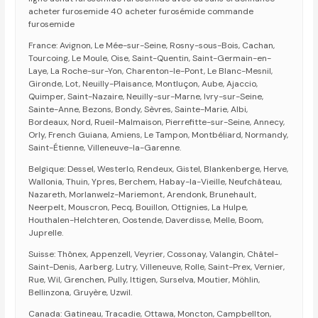
acheter furosemide 40 acheter furosémide commande
furosemide
France: Avignon, Le Mée-sur-Seine, Rosny-sous-Bois, Cachan,
Tourcoing, Le Moule, Oise, Saint-Quentin, Saint-Germain-en-
Laye, La Roche-sur-Yon, Charenton-le-Pont, Le Blanc-Mesnil,
Gironde, Lot, Neuilly-Plaisance, Montluçon, Aube, Ajaccio,
Quimper, Saint-Nazaire, Neuilly-sur-Marne, Ivry-sur-Seine,
Sainte-Anne, Bezons, Bondy, Sèvres, Sainte-Marie, Albi,
Bordeaux, Nord, Rueil-Malmaison, Pierrefitte-sur-Seine, Annecy,
Orly, French Guiana, Amiens, Le Tampon, Montbéliard, Normandy,
Saint-Étienne, Villeneuve-la-Garenne.
Belgique: Dessel, Westerlo, Rendeux, Gistel, Blankenberge, Herve,
Wallonia, Thuin, Ypres, Berchem, Habay-la-Vieille, Neufchâteau,
Nazareth, Morlanwelz-Mariemont, Arendonk, Brunehault,
Neerpelt, Mouscron, Pecq, Bouillon, Ottignies, La Hulpe,
Houthalen-Helchteren, Oostende, Daverdisse, Melle, Boom,
Juprelle.
Suisse: Thônex, Appenzell, Veyrier, Cossonay, Valangin, Châtel-
Saint-Denis, Aarberg, Lutry, Villeneuve, Rolle, Saint-Prex, Vernier,
Rue, Wil, Grenchen, Pully, Ittigen, Surselva, Moutier, Möhlin,
Bellinzona, Gruyère, Uzwil.
Canada: Gatineau, Tracadie, Ottawa, Moncton, Campbellton,