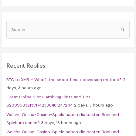
S
e
a
r
c
Recent Replies
h
f
BTC to XMR – What’s the smoothest conversion method?
2
o
days, 3 hours ago
r
Great Online Slot Gambling Hints and Tips
:
62999933215717423361181247244
2 days, 3 hours ago
Welche Online-Casino-Spiele haben die besten Boni und
Spielfunktionen?
3 days, 13 hours ago
Welche Online-Casino-Spiele haben die besten Boni und