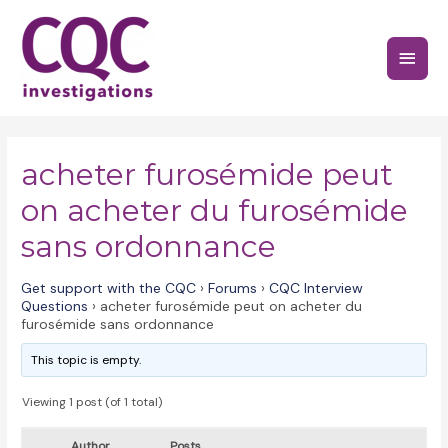
Skip
to
Main
content
Menu
acheter furosémide peut
on acheter du furosémide
sans ordonnance
Get support with the CQC
›
Forums
›
CQC Interview
Questions
›
acheter furosémide peut on acheter du
furosémide sans ordonnance
This topic is empty.
Viewing 1 post (of 1 total)
Author
Posts