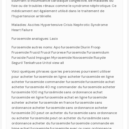
souffrant d’insuffisance cardiaque congestive, de maladies du
foie ou de troubles rénaux comme le syndrome néphrotique. Ce
médicament est également utilisé dans le traitement de
l’hypertension artérielle.
Maladies: Ascites Hypertensive Crisis Nephrotic Syndrome
Heart Failure
Furosemide analogues: Lasix
Furosemide autres noms: Apo furosemide Diurin Froop
Frusemide Frusid Frusol Furorese Furosemida Furosemidum
Furoside Fusid Impugan Myrosemide Novosemide Rusyde
Seguril Tenkafruse Uritol view all
Voici quelques phrases que les personnes pourraient utiliser
pour acheter furosemide en ligne: acheter furosemide en ligne
acheter furosemide commander furosemide furosemide achat
acheter furosemide 40 mg commander du furosemide acheter
furosemide 100 mg furosémide sans ordonnance achat
furosemide en ligne furosemide achat en ligne furosemide
acheter acheter furosemide en france furosemide sans
ordonnance acheter furosemide sans ordonnance acheter
furosemide 20 peut on acheter du furosemide sans ordonnance
ou acheter furosemide peut on acheter du furosémide sans
ordonnance acheter du furosemide furosemide commande en
ligne achat furosemide furosemide avec ou sans ordonnance