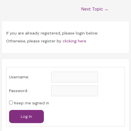
Post
Next Topic
→
navigation
If you are already registered, please login below.
Otherwise, please register by
clicking here
Username:
Password:
Keep me signed in
Log In