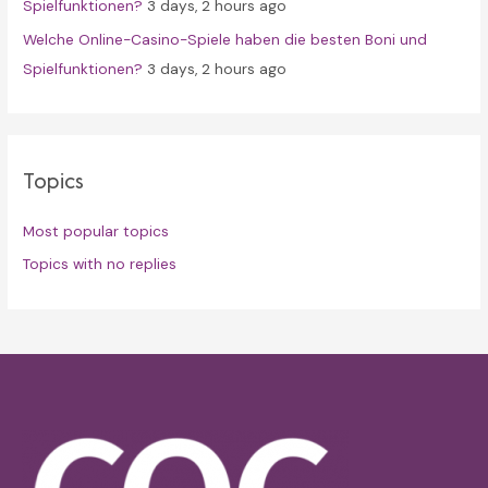
Spielfunktionen?
3 days, 2 hours ago
Welche Online-Casino-Spiele haben die besten Boni und
Spielfunktionen?
3 days, 2 hours ago
Topics
Most popular topics
Topics with no replies