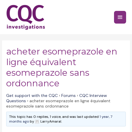
Skip
to
Main
content
Menu
acheter esomeprazole en
ligne équivalent
esomeprazole sans
ordonnance
Get support with the CQC
›
Forums
›
CQC Interview
Questions
›
acheter esomeprazole en ligne équivalent
esomeprazole sans ordonnance
This topic has 0 replies, 1 voice, and was last updated
1 year, 7
months ago
by
LarryAmaral.