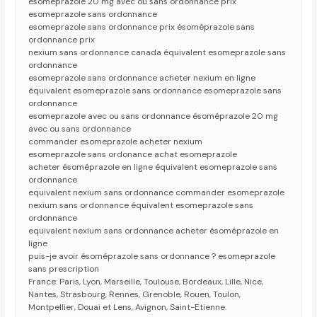
esomeprazole 20 mg avec ou sans ordonnance prix
esomeprazole sans ordonnance
esomeprazole sans ordonnance prix ésoméprazole sans
ordonnance prix
nexium sans ordonnance canada équivalent esomeprazole sans
ordonnance
esomeprazole sans ordonnance acheter nexium en ligne
équivalent esomeprazole sans ordonnance esomeprazole sans
ordonnance
esomeprazole avec ou sans ordonnance ésoméprazole 20 mg
avec ou sans ordonnance
commander esomeprazole acheter nexium
esomeprazole sans ordonance achat esomeprazole
acheter ésoméprazole en ligne équivalent esomeprazole sans
ordonnance
equivalent nexium sans ordonnance commander esomeprazole
nexium sans ordonnance équivalent esomeprazole sans
ordonnance
equivalent nexium sans ordonnance acheter ésoméprazole en
ligne
puis-je avoir ésoméprazole sans ordonnance ? esomeprazole
sans prescription
France: Paris, Lyon, Marseille, Toulouse, Bordeaux, Lille, Nice,
Nantes, Strasbourg, Rennes, Grenoble, Rouen, Toulon,
Montpellier, Douai et Lens, Avignon, Saint-Etienne.