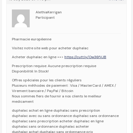
AlethiaKerrigan
Participant
Pharmacie européenne
Visitez notre site web pour acheter duphalac
Acheter duphalac en ligne ==>
https://cutt.ly/Ow36fVJB
Prescription requise: Aucune prescription requise
Disponibilité: In Stock!
Offres spéciales pour les clients réguliers
Plusieurs méthodes de paiement : Visa / MasterCard / AMEX /
Virement bancaire / PayPal / Bitcoin
Nous sommes fiers de fournir a nos clients le meilleur
medicament
duphalac achat en ligne duphalac sans prescription
duphalac avec ou sans ordonnance duphalac sans ordonnance
duphalac sans prescription acheter duphalac en ligne
duphalac sans ordonnance duphalac acheter
duphalac achat duphalac sans ordonnance prix