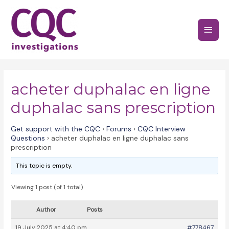
Skip
to
Main
content
Menu
acheter duphalac en ligne
duphalac sans prescription
Get support with the CQC
›
Forums
›
CQC Interview
Questions
›
acheter duphalac en ligne duphalac sans
prescription
This topic is empty.
Viewing 1 post (of 1 total)
Author
Posts
19 July 2025 at 4:40 pm
#778467