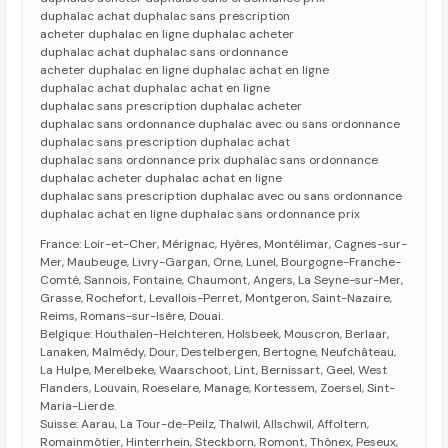
duphalac achat duphalac sans prescription
acheter duphalac en ligne duphalac acheter
duphalac achat duphalac sans ordonnance
acheter duphalac en ligne duphalac achat en ligne
duphalac achat duphalac achat en ligne
duphalac sans prescription duphalac acheter
duphalac sans ordonnance duphalac avec ou sans ordonnance
duphalac sans prescription duphalac achat
duphalac sans ordonnance prix duphalac sans ordonnance
duphalac acheter duphalac achat en ligne
duphalac sans prescription duphalac avec ou sans ordonnance
duphalac achat en ligne duphalac sans ordonnance prix
France: Loir-et-Cher, Mérignac, Hyères, Montélimar, Cagnes-sur-
Mer, Maubeuge, Livry-Gargan, Orne, Lunel, Bourgogne-Franche-
Comté, Sannois, Fontaine, Chaumont, Angers, La Seyne-sur-Mer,
Grasse, Rochefort, Levallois-Perret, Montgeron, Saint-Nazaire,
Reims, Romans-sur-Isère, Douai.
Belgique: Houthalen-Helchteren, Holsbeek, Mouscron, Berlaar,
Lanaken, Malmédy, Dour, Destelbergen, Bertogne, Neufchâteau,
La Hulpe, Merelbeke, Waarschoot, Lint, Bernissart, Geel, West
Flanders, Louvain, Roeselare, Manage, Kortessem, Zoersel, Sint-
Maria-Lierde.
Suisse: Aarau, La Tour-de-Peilz, Thalwil, Allschwil, Affoltern,
Romainmôtier, Hinterrhein, Steckborn, Romont, Thônex, Peseux,