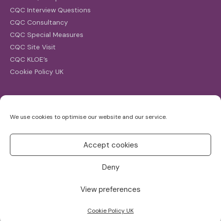
CQC Interview Questions
CQC Consultancy
CQC Special Measures
CQC Site Visit
CQC KLOE’s
Cookie Policy UK
Search
We use cookies to optimise our website and our service.
Search
for:
Accept cookies
Deny
View preferences
Copyright ©2026
CQC Investigations
Cookie Policy UK