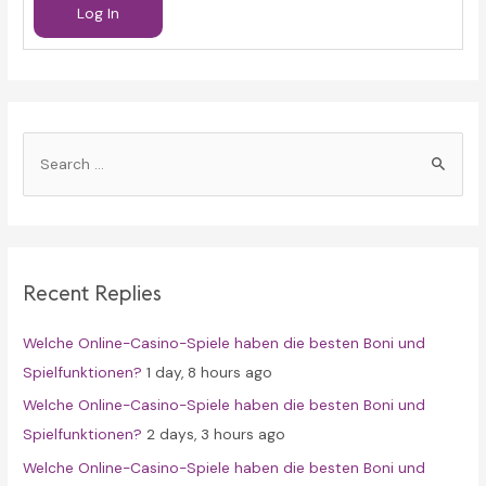
Log In
S
e
a
r
c
Recent Replies
h
f
Welche Online-Casino-Spiele haben die besten Boni und
o
Spielfunktionen?
1 day, 8 hours ago
r
Welche Online-Casino-Spiele haben die besten Boni und
:
Spielfunktionen?
2 days, 3 hours ago
Welche Online-Casino-Spiele haben die besten Boni und