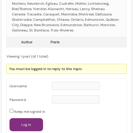
Muttenz, Neunkirch, Eglisau, Cudrefin, Möhlin, Lichtensteig,
Biel/Bienne, Yverdon, Küsnacht, Herisau, Lancy, Rheinau.
Canada: Tracadie, Caraquet, Manitoba, Montreal, Dalhousie,
Sherbrooke, Campbellton, Ottawa, Ontario, Edmunston, Québec
City, Dieppe, New Brunswick, Edmundston, Bathurst, Moncton,
Gatineau, St. Boniface, Trois-Rivieres.
Author
Posts
Viewing 1 post (of 1 total)
You must be logged in to reply to this topic.
Username:
Password:
Keep me signed in
Log In