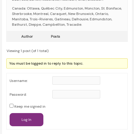
Canada: Ottawa, Québec City, Edmunston, Moncton, St. Boniface,
Sherbrooke, Montreal, Caraquet, New Brunswick, Ontario,
Manitoba, Trois-Rivieres, Gatineau, Dalhousie, Edmundston,
Bathurst, Dieppe, Campbellton, Tracadie.
Author
Posts
Viewing 1 post (of 1 total)
You must be logged in to reply to this topic.
Username:
Password:
Keep me signed in
Log In