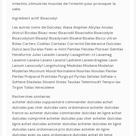
intestins, stimule les muscles de l’intestin pour provoquer la
selle.
Ingrédient actif: Bisacodyl
Les autres noms de Dulcolax: Alaxa Alophen Alsylax Anulax
Atzirut Bicolax Bisac-evac Bisacodil Bisacodilo Bisacodyle
Bisacodylum Bisadyl Bisadynam Bisakol Bisalax Bisco-zitron
Bolax Carters Codilax Contalax Correctol Derderance Dulcolan
Dulco laxo Duralax Feen-a-mint Femilax Fenolax Florisan Gentlax
Henafurine Julax Laxadin Laxadyl Laxagetten-ct Laxamag
Laxamin Laxana Laxans Laxatol Laxbene Laxeerdragees Laxin
Laxium Laxocodyl Longshutong Mediolax Modane Modaton
Moderlax Mucinum Muxol Normalene Nourilax Novolax Panlax
Perilax Prepacol Prontolax Purgo pil Pyrilax Satolax Softala-x
Softene Stadalax Stixenil Stolax Tavolax Teleminsoft Tempo-lax
Tirgon Toilax Verecolene
Recherches similaires:
acheter dulcolax suppositoire commander dulcolax achat
dulcolax pas cher dulcolax sans ordonnance acheter dulcolax
france ou acheter dulcolax commander dulcolax en ligne achat
dulcolax comprimé acheter dulcolax pas cher acheter dulcolax
ligne achat dulcolax acheter dulcolax acheter dulcolax en ligne
dulcolax sans ordonnance prix dulcolax acheter en ligne
dulcolax avec ou sans ordonnance dulcolax achat en ligne