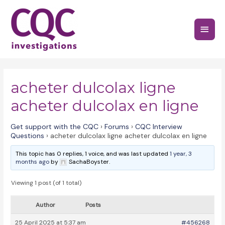
Skip
to
Main
content
Menu
acheter dulcolax ligne
acheter dulcolax en ligne
Get support with the CQC
›
Forums
›
CQC Interview
Questions
›
acheter dulcolax ligne acheter dulcolax en ligne
This topic has 0 replies, 1 voice, and was last updated
1 year, 3
months ago
by
SachaBoyster.
Viewing 1 post (of 1 total)
Author
Posts
25 April 2025 at 5:37 am
#456268