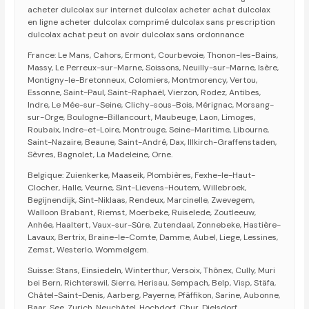
acheter dulcolax sur internet dulcolax acheter achat dulcolax
en ligne acheter dulcolax comprimé dulcolax sans prescription
dulcolax achat peut on avoir dulcolax sans ordonnance
France: Le Mans, Cahors, Ermont, Courbevoie, Thonon-les-Bains,
Massy, Le Perreux-sur-Marne, Soissons, Neuilly-sur-Marne, Isère,
Montigny-le-Bretonneux, Colomiers, Montmorency, Vertou,
Essonne, Saint-Paul, Saint-Raphaël, Vierzon, Rodez, Antibes,
Indre, Le Mée-sur-Seine, Clichy-sous-Bois, Mérignac, Morsang-
sur-Orge, Boulogne-Billancourt, Maubeuge, Laon, Limoges,
Roubaix, Indre-et-Loire, Montrouge, Seine-Maritime, Libourne,
Saint-Nazaire, Beaune, Saint-André, Dax, Illkirch-Graffenstaden,
Sèvres, Bagnolet, La Madeleine, Orne.
Belgique: Zuienkerke, Maaseik, Plombières, Fexhe-le-Haut-
Clocher, Halle, Veurne, Sint-Lievens-Houtem, Willebroek,
Begijnendijk, Sint-Niklaas, Rendeux, Marcinelle, Zwevegem,
Walloon Brabant, Riemst, Moerbeke, Ruiselede, Zoutleeuw,
Anhée, Haaltert, Vaux-sur-Sûre, Zutendaal, Zonnebeke, Hastière-
Lavaux, Bertrix, Braine-le-Comte, Damme, Aubel, Liege, Lessines,
Zemst, Westerlo, Wommelgem.
Suisse: Stans, Einsiedeln, Winterthur, Versoix, Thônex, Cully, Muri
bei Bern, Richterswil, Sierre, Herisau, Sempach, Belp, Visp, Stäfa,
Châtel-Saint-Denis, Aarberg, Payerne, Pfäffikon, Sarine, Aubonne,
Baar, See, Zurich, Neuchâtel, Hochdorf, Chur, Dielsdorf.