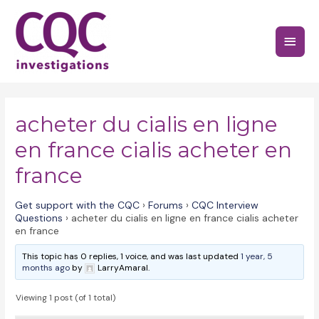
Skip
to
Main
content
Menu
acheter du cialis en ligne
en france cialis acheter en
france
Get support with the CQC
›
Forums
›
CQC Interview
Questions
›
acheter du cialis en ligne en france cialis acheter
en france
This topic has 0 replies, 1 voice, and was last updated
1 year, 5
months ago
by
LarryAmaral.
Viewing 1 post (of 1 total)