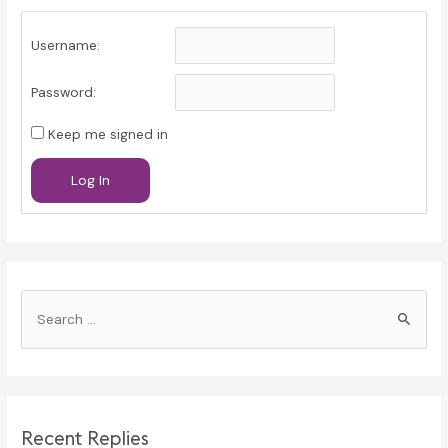
Username:
Password:
Keep me signed in
Log In
S
e
a
r
c
Recent Replies
h