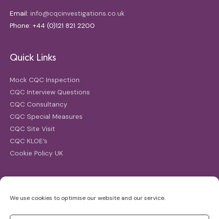
Email:
info@cqcinvestigations.co.uk
Phone: +44 (0)121 821 2200
Quick Links
Mock CQC Inspection
CQC Interview Questions
CQC Consultancy
CQC Special Measures
CQC Site Visit
CQC KLOE’s
Cookie Policy UK
Search
We use cookies to optimise our website and our service.
Search
for: