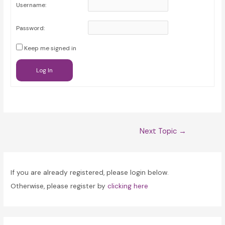
Username:
Password:
Keep me signed in
Log In
Post
Next Topic
→
navigation
If you are already registered, please login below.
Otherwise, please register by
clicking here