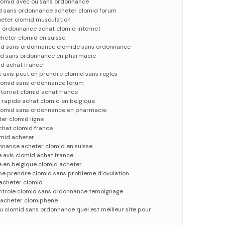
clomid avec ou sans ordonnance
id sans ordonnance acheter clomid forum
heter clomid musculation
s ordonnance achat clomid internet
heter clomid en suisse
id sans ordonnance clomide sans ordonnance
id sans ordonnance en pharmacie
id achat france
 avis peut on prendre clomid sans regles
lomid sans ordonnance forum
nternet clomid achat france
n rapide achat clomid en belgique
clomid sans ordonnance en pharmacie
er clomid ligne
chat clomid france
omid acheter
nnance acheter clomid en suisse
 avis clomid achat france
 en belgique clomid acheter
pe prendre clomid sans probleme d’ovulation
 acheter clomid
ntrole clomid sans ordonnance temoignage
e acheter clomiphene
 clomid sans ordonnance quel est meilleur site pour