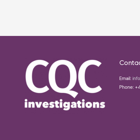
Post
navigation
Conta
Email:
inf
Phone: +4