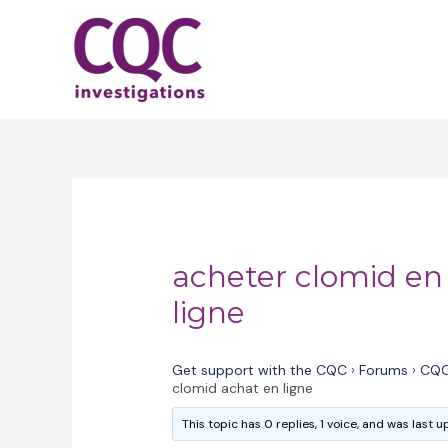
Skip
to
content
acheter clomid en
ligne
Get support with the CQC
›
Forums
›
CQC
clomid achat en ligne
This topic has 0 replies, 1 voice, and was last