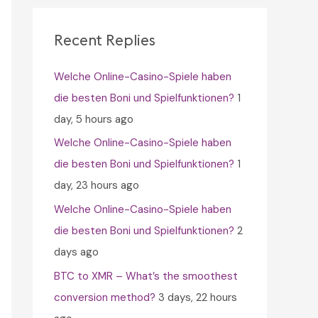
c
h
Recent Replies
f
Welche Online-Casino-Spiele haben
o
die besten Boni und Spielfunktionen?
1
r
day, 5 hours ago
:
Welche Online-Casino-Spiele haben
die besten Boni und Spielfunktionen?
1
day, 23 hours ago
Welche Online-Casino-Spiele haben
die besten Boni und Spielfunktionen?
2
days ago
BTC to XMR – What’s the smoothest
conversion method?
3 days, 22 hours