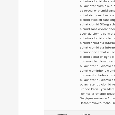
acheter clomid duphast
ou acheter clomid sur i
se procurer clomid san
achat de clomid sans o
clomid avec ou sans du
achat clomid 50mg acha
clomid sans ordonnanc
avoir du clomid sans o
acheter clomid sur le 
clomid achat sur intern
achat clomid sur inter
clomiphene achat ou ac
clomid achat en ligne 
commander clomid sans
ou acheter du clomid s
achat clomiphene clomi
comment acheter clomid
ou acheter du clomid s
ou acheter du clomid r
France: Paris, Lyon, Mars
Rennes, Grenoble, Rouen,
Belgique: Anvers – Antw
Hasselt, Wavre, Mons, Li