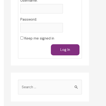
Username:
Password:
Keep me signed in
Log In
S
e
a
r