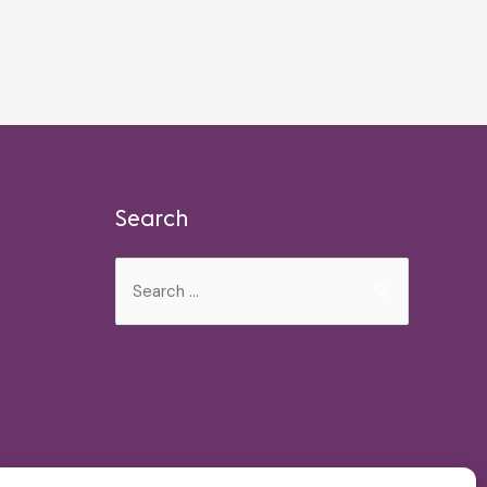
Search
Search
for: