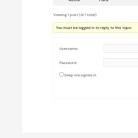
Author
Posts
Viewing 1 post (of 1 total)
You must be logged in to reply to this topic.
Username:
Password:
Keep me signed in