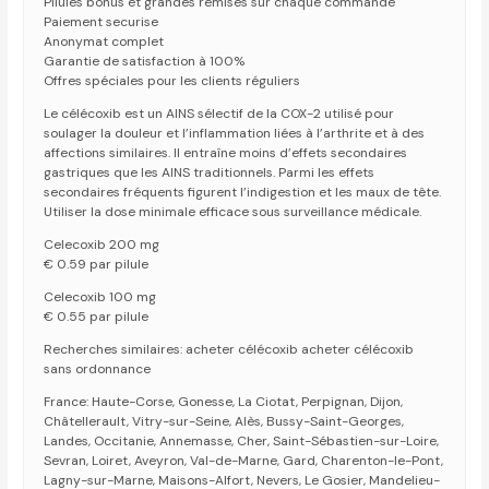
Pilules bonus et grandes remises sur chaque commande
Paiement securise
Anonymat complet
Garantie de satisfaction à 100%
Offres spéciales pour les clients réguliers
Le célécoxib est un AINS sélectif de la COX-2 utilisé pour
soulager la douleur et l’inflammation liées à l’arthrite et à des
affections similaires. Il entraîne moins d’effets secondaires
gastriques que les AINS traditionnels. Parmi les effets
secondaires fréquents figurent l’indigestion et les maux de tête.
Utiliser la dose minimale efficace sous surveillance médicale.
Celecoxib 200 mg
€ 0.59 par pilule
Celecoxib 100 mg
€ 0.55 par pilule
Recherches similaires: acheter célécoxib acheter célécoxib
sans ordonnance
France: Haute-Corse, Gonesse, La Ciotat, Perpignan, Dijon,
Châtellerault, Vitry-sur-Seine, Alès, Bussy-Saint-Georges,
Landes, Occitanie, Annemasse, Cher, Saint-Sébastien-sur-Loire,
Sevran, Loiret, Aveyron, Val-de-Marne, Gard, Charenton-le-Pont,
Lagny-sur-Marne, Maisons-Alfort, Nevers, Le Gosier, Mandelieu-