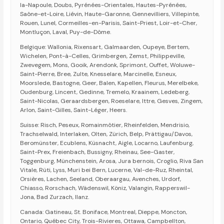
la-Napoule, Doubs, Pyrénées-Orientales, Hautes-Pyrénées,
Saône-et-Loire, Liévin, Haute-Garonne, Gennevilliers, Villepinte,
Rouen, Lunel, Cormeilles-en-Parisis, Saint-Priest, Loir-et-Cher,
Montluçon, Laval, Puy-de-Dôme.
Belgique: Wallonia, Rixensart, Galmaarden, Oupeye, Bertem,
Wichelen, Pont-à-Celles, Grimbergen, Zemst, Philippeville,
Zwevegem, Mons, Gooik, Arendonk, Sprimont, Ouffet, Woluwe-
Saint-Pierre, Bree, Zulte, Knesselare, Marcinelle, Esneux,
Moorslede, Bastogne, Geer, Balen, Kapellen, Fleurus, Merelbeke,
Oudenburg, Lincent, Gedinne, Tremelo, Kraainem, Ledeberg,
Saint-Nicolas, Geraardsbergen, Roeselare, Ittre, Gesves, Zingem,
Arlon, Saint-Gilles, Saint-Léger, Heers.
Suisse: Risch, Peseux, Romainmôtier, Rheinfelden, Mendrisio,
Trachselwald, Interlaken, Olten, Zürich, Belp, Prättigau/Davos,
Beromünster, Ecublens, Küsnacht, Aigle, Locarno, Laufenburg,
Saint-Prex, Freienbach, Bussigny, Rheinau, See-Gaster,
Toggenburg, Münchenstein, Arosa, Jura bernois, Croglio, Riva San
Vitale, Rüti, Lyss, Muri bei Bern, Lucerne, Val-de-Ruz, Rheintal,
Orsières, Lachen, Seeland, Oberaargau, Avenches, Urdorf,
Chiasso, Rorschach, Wädenswil, Köniz, Valangin, Rapperswil-
Jona, Bad Zurzach, Ilanz.
Canada: Gatineau, St. Boniface, Montreal, Dieppe, Moncton,
Ontario, Québec City, Trois-Rivieres, Ottawa, Campbellton,