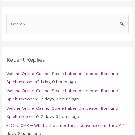
S
e
a
r
c
Recent Replies
h
f
Welche Online-Casino-Spiele haben die besten Boni und
o
Spielfunktionen?
1 day, 9 hours ago
r
Welche Online-Casino-Spiele haben die besten Boni und
:
Spielfunktionen?
2 days, 3 hours ago
Welche Online-Casino-Spiele haben die besten Boni und
Spielfunktionen?
2 days, 3 hours ago
BTC to XMR – What’s the smoothest conversion method?
4
days, 2 hours ago