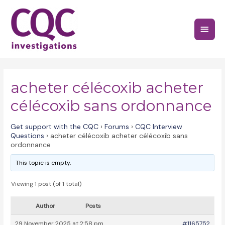
Skip
to
Main
content
Menu
acheter célécoxib acheter
célécoxib sans ordonnance
Get support with the CQC
›
Forums
›
CQC Interview
Questions
›
acheter célécoxib acheter célécoxib sans
ordonnance
This topic is empty.
Viewing 1 post (of 1 total)
Author
Posts
29 November 2025 at 2:58 pm
#1165752