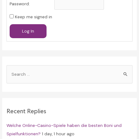
Password:
Keep me signed in
Log In
S
e
a
r
c
Recent Replies
h
f
Welche Online-Casino-Spiele haben die besten Boni und
o
Spielfunktionen?
1 day, 1 hour ago
r