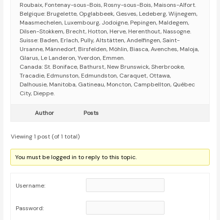
Roubaix, Fontenay-sous-Bois, Rosny-sous-Bois, Maisons-Alfort.
Belgique: Brugelette, Opglabbeek, Gesves, Ledeberg, Wijnegem,
Maasmechelen, Luxembourg, Jodoigne, Pepingen, Maldegem,
Dilsen-Stokkem, Brecht, Hotton, Herve, Herenthout, Nassogne.
Suisse: Baden, Erlach, Pully, Altstätten, Andelfingen, Saint-
Ursanne, Männedorf, Birsfelden, Möhlin, Biasca, Avenches, Maloja,
Glarus, Le Landeron, Yverdon, Emmen.
Canada: St. Boniface, Bathurst, New Brunswick, Sherbrooke,
Tracadie, Edmunston, Edmundston, Caraquet, Ottawa,
Dalhousie, Manitoba, Gatineau, Moncton, Campbellton, Québec
City, Dieppe.
Author
Posts
Viewing 1 post (of 1 total)
You must be logged in to reply to this topic.
Username:
Password: