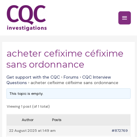
Skip
to
Main
content
Menu
acheter cefixime céfixime
sans ordonnance
Get support with the CQC
›
Forums
›
CQC Interview
Questions
›
acheter cefixime céfixime sans ordonnance
This topic is empty.
Viewing 1 post (of 1 total)
Author
Posts
22 August 2025 at 1:49 am
#872769