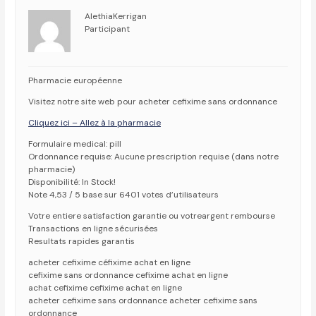
AlethiaKerrigan
Participant
Pharmacie européenne
Visitez notre site web pour acheter cefixime sans ordonnance
Cliquez ici – Allez à la pharmacie
Formulaire medical: pill
Ordonnance requise: Aucune prescription requise (dans notre
pharmacie)
Disponibilité: In Stock!
Note 4,53 / 5 base sur 6401 votes d’utilisateurs
Votre entiere satisfaction garantie ou votreargent rembourse
Transactions en ligne sécurisées
Resultats rapides garantis
acheter cefixime céfixime achat en ligne
cefixime sans ordonnance cefixime achat en ligne
achat cefixime cefixime achat en ligne
acheter cefixime sans ordonnance acheter cefixime sans
ordonnance