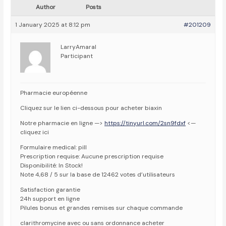
Author
Posts
1 January 2025 at 8:12 pm
#201209
LarryAmaral
Participant
Pharmacie européenne
Cliquez sur le lien ci-dessous pour acheter biaxin
Notre pharmacie en ligne —>
https://tinyurl.com/2sn9fdxf
<—
cliquez ici
Formulaire medical: pill
Prescription requise: Aucune prescription requise
Disponibilité: In Stock!
Note 4,68 / 5 sur la base de 12462 votes d’utilisateurs
Satisfaction garantie
24h support en ligne
Pilules bonus et grandes remises sur chaque commande
clarithromycine avec ou sans ordonnance acheter