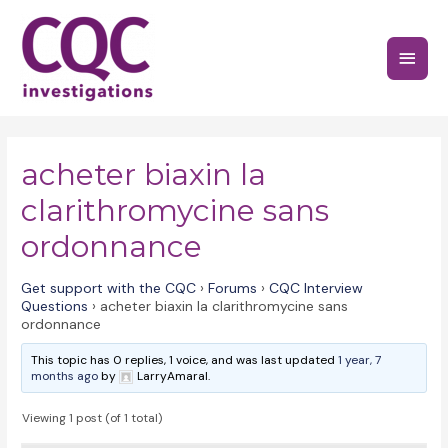
Skip
to
Main
content
Menu
acheter biaxin la
clarithromycine sans
ordonnance
Get support with the CQC
›
Forums
›
CQC Interview
Questions
›
acheter biaxin la clarithromycine sans
ordonnance
This topic has 0 replies, 1 voice, and was last updated
1 year, 7
months ago
by
LarryAmaral.
Viewing 1 post (of 1 total)