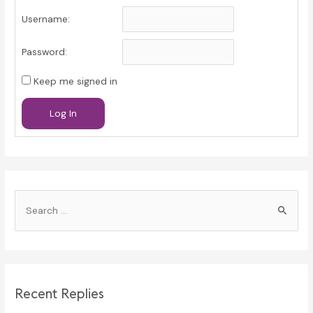
Username:
Password:
Keep me signed in
Log In
S
e
a
r
c
Recent Replies
h
f