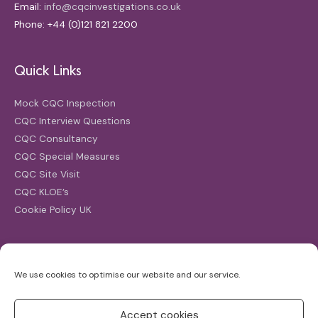
Email:
info@cqcinvestigations.co.uk
Phone: +44 (0)121 821 2200
Quick Links
Mock CQC Inspection
CQC Interview Questions
CQC Consultancy
CQC Special Measures
CQC Site Visit
CQC KLOE’s
Cookie Policy UK
Search
We use cookies to optimise our website and our service.
Search
for:
Accept cookies