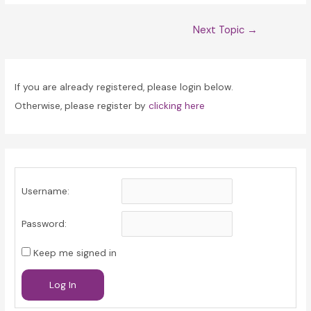
Post
Next Topic
→
navigation
If you are already registered, please login below.
Otherwise, please register by
clicking here
Username:
Password:
Keep me signed in
Log In