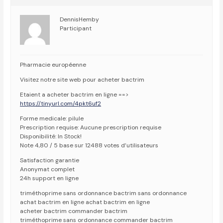
DennisHemby
Participant
Pharmacie européenne
Visitez notre site web pour acheter bactrim
Etaient a acheter bactrim en ligne ==>
https://tinyurl.com/4pkt6uf2
Forme medicale: pilule
Prescription requise: Aucune prescription requise
Disponibilité: In Stock!
Note 4,80 / 5 base sur 12488 votes d’utilisateurs
Satisfaction garantie
Anonymat complet
24h support en ligne
triméthoprime sans ordonnance bactrim sans ordonnance
achat bactrim en ligne achat bactrim en ligne
acheter bactrim commander bactrim
triméthoprime sans ordonnance commander bactrim