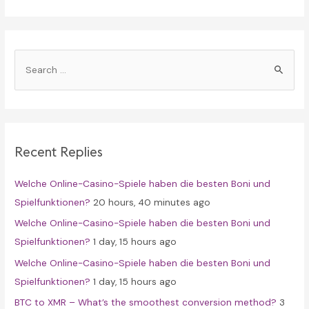
S
e
a
r
c
Recent Replies
h
f
Welche Online-Casino-Spiele haben die besten Boni und
o
Spielfunktionen?
20 hours, 40 minutes ago
r
Welche Online-Casino-Spiele haben die besten Boni und
:
Spielfunktionen?
1 day, 15 hours ago
Welche Online-Casino-Spiele haben die besten Boni und
Spielfunktionen?
1 day, 15 hours ago
BTC to XMR – What’s the smoothest conversion method?
3