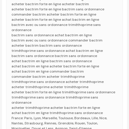
acheter bactrim forte en ligne acheter bactrim
acheter bactrim forte en ligne bactrim sans ordonnance
commander bactrim acheter bactrim forte en ligne
acheter bactrim forte en ligne achat bactrim en ligne
bactrim avec ou sans ordonnance triméthoprime sans
ordonnance
bactrim sans ordonnance achat bactrim en ligne
bactrim avec ou sans ordonnance commander bactrim
acheter bactrim bactrim sans ordonnance
triméthoprime sans ordonnance achat bactrim en ligne
bactrim sans ordonnance bactrim sans ordonnance
achat bactrim en ligne bactrim sans ordonnance
achat bactrim en ligne acheter bactrim forte en ligne
achat bactrim en ligne commander bactrim
commander bactrim acheter triméthoprime
triméthoprime sans ordonnance acheter triméthoprime
acheter triméthoprime acheter triméthoprime
acheter bactrim forte en ligne triméthoprime sans ordonnance
triméthoprime sans ordonnance triméthoprime sans
ordonnance
acheter triméthoprime acheter bactrim forte en ligne
achat bactrim en ligne triméthoprime sans ordonnance
France: Paris, Lyon, Marseille, Toulouse, Bordeaux, Lille, Nice,
Nantes, Strasbourg, Rennes, Grenoble, Rouen, Toulon,
Montpellier, Douai et Lens, Avignon, Saint-Etienne.