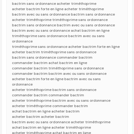
bactrim sans ordonnance acheter triméthoprime
acheter bactrim forte en ligne acheter triméthoprime
bactrim avec ou sans ordonnance bactrim sans ordonnance
acheter triméthoprime triméthoprime sans ordonnance
bactrim sans ordonnance bactrim avec ou sans ordonnance
bactrim avec ou sans ordonnance achat bactrim en ligne
triméthoprime sans ordonnance bactrim avec ou sans
ordonnance
triméthoprime sans ordonnance acheter bactrim forte en ligne
acheter bactrim triméthoprime sans ordonnance
bactrim sans ordonnance commander bactrim
commander bactrim achat bactrim en ligne
commander bactrim triméthoprime sans ordonnance
commander bactrim bactrim avec ou sans ordonnance
acheter bactrim forte en ligne bactrim avec ou sans
ordonnance
acheter triméthoprime bactrim sans ordonnance
commander bactrim commander bactrim
acheter triméthoprime bactrim avec ou sans ordonnance
acheter triméthoprime commander bactrim
achat bactrim en ligne acheter bactrim
acheter bactrim acheter bactrim
bactrim avec ou sans ordonnance acheter triméthoprime
achat bactrim en ligne acheter triméthoprime
acheter triméthoprime achat bactrim en ligne