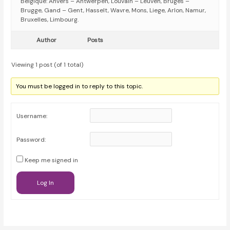
Belgique: Anvers – Antwerpen, Louvain – Leuven, Bruges –
Brugge, Gand – Gent, Hasselt, Wavre, Mons, Liege, Arlon, Namur,
Bruxelles, Limbourg.
Author
Posts
Viewing 1 post (of 1 total)
You must be logged in to reply to this topic.
Username:
Password:
Keep me signed in
Log In