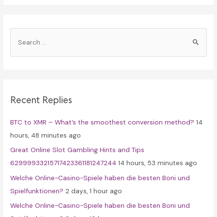
S
e
a
r
c
Recent Replies
h
f
BTC to XMR – What’s the smoothest conversion method?
14
o
hours, 48 minutes ago
r
Great Online Slot Gambling Hints and Tips
:
62999933215717423361181247244
14 hours, 53 minutes ago
Welche Online-Casino-Spiele haben die besten Boni und
Spielfunktionen?
2 days, 1 hour ago
Welche Online-Casino-Spiele haben die besten Boni und