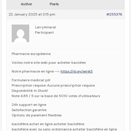
Author
Posts
22 January 2025 at 3:15 pm
#255376
LarryAmaral
Participant
Pharmacie européenne
Visitez notre site web pour acheter baclofen
Notre pharmacie en ligne —>
https://rb.gy/wirjk5
Formulaire medical: pill
Prescription requise: Aucune prescription requise
Disponibilité: In Stock!
Note 4,85 / 5 sur la base de 5010 votes d’utilisateurs
24h support en ligne
Satisfaction garantie
Options de paiement flexibles
baclofène achat en ligne acheter baclofène
baclofene avec ou sans ordonnance acheter baclofène en ligne