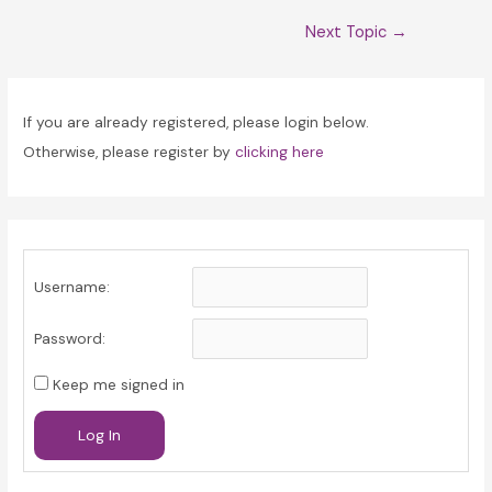
Post
Next Topic
→
navigation
If you are already registered, please login below.
Otherwise, please register by
clicking here
Username:
Password:
Keep me signed in
Log In