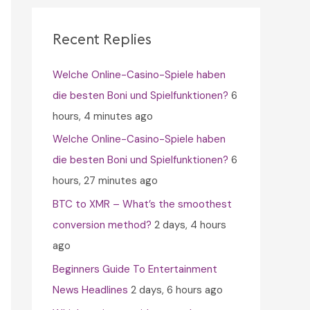
c
h
Recent Replies
f
Welche Online-Casino-Spiele haben
o
die besten Boni und Spielfunktionen?
6
r
hours, 4 minutes ago
:
Welche Online-Casino-Spiele haben
die besten Boni und Spielfunktionen?
6
hours, 27 minutes ago
BTC to XMR – What’s the smoothest
conversion method?
2 days, 4 hours
ago
Beginners Guide To Entertainment
News Headlines
2 days, 6 hours ago