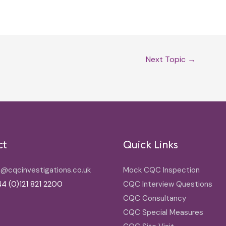
Next Topic
→
ct
Quick Links
o@cqcinvestigations.co.uk
Mock CQC Inspection
4 (0)121 821 2200
CQC Interview Questions
CQC Consultancy
CQC Special Measures