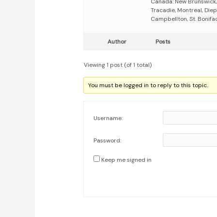
Canada: New Brunswick,
Tracadie, Montreal, Die
Campbellton, St. Bonifa
Author
Posts
Viewing 1 post (of 1 total)
You must be logged in to reply to this topic.
Username:
Password:
Keep me signed in