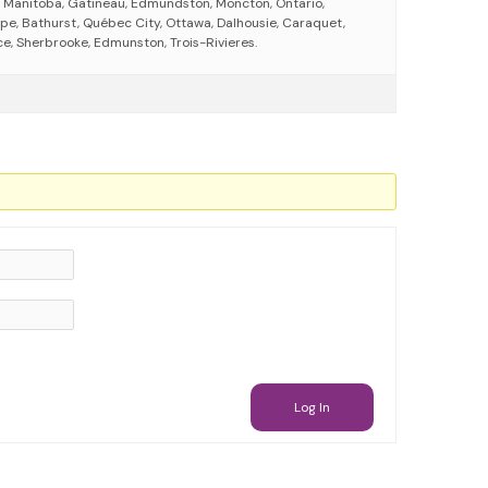
 Manitoba, Gatineau, Edmundston, Moncton, Ontario,
ppe, Bathurst, Québec City, Ottawa, Dalhousie, Caraquet,
ce, Sherbrooke, Edmunston, Trois-Rivieres.
Log In