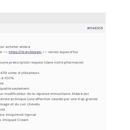
#1146105
pour acheter aldara
ne —>
https://rb.gy/dzpgsi
<— visitez aujourd’hui
cune prescription requise (dans notre pharmacie)
1439 votes d’utilisateurs
n à 100%
ale
qualite seulement
un modificateur de la réponse immunitaire. Aldara est
kératose actinique (une affection causée par une trop grande
visage et du cuir chevelu.
mod
ra: Imiquimod topical
s: Imiquad Cream