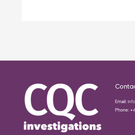
Post
navigation
Conta
Email:
inf
Phone: +4