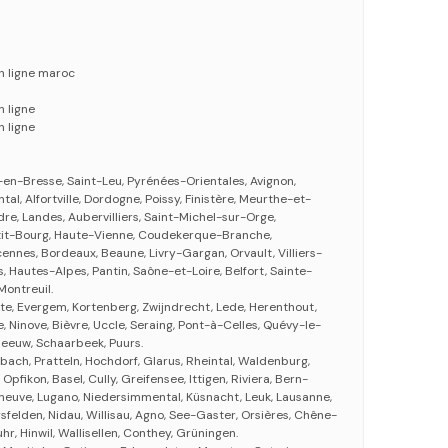
n ligne maroc
 ligne
 ligne
en-Bresse, Saint-Leu, Pyrénées-Orientales, Avignon,
ntal, Alfortville, Dordogne, Poissy, Finistère, Meurthe-et-
dre, Landes, Aubervilliers, Saint-Michel-sur-Orge,
etit-Bourg, Haute-Vienne, Coudekerque-Branche,
ncennes, Bordeaux, Beaune, Livry-Gargan, Orvault, Villiers-
, Hautes-Alpes, Pantin, Saône-et-Loire, Belfort, Sainte-
 Montreuil.
lte, Evergem, Kortenberg, Zwijndrecht, Lede, Herenthout,
e, Ninove, Bièvre, Uccle, Seraing, Pont-à-Celles, Quévy-le-
leeuw, Schaarbeek, Puurs.
bach, Pratteln, Hochdorf, Glarus, Rheintal, Waldenburg,
pfikon, Basel, Cully, Greifensee, Ittigen, Riviera, Bern-
leneuve, Lugano, Niedersimmental, Küsnacht, Leuk, Lausanne,
sfelden, Nidau, Willisau, Agno, See-Gaster, Orsières, Chêne-
uhr, Hinwil, Wallisellen, Conthey, Grüningen.