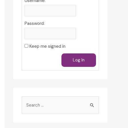
Username:
Password:
Keep me signed in
Log In
S
e
a
r