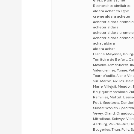
€ 14.09 par sachet
Recherches similaires:
aldara achat en ligne
creme aldara acheter
acheter aldara creme e
acheter aldara
acheter aldara creme en
acheter aldara crème en
achat aldara
aldara achat
France: Mayenne, Bourg-
Territoire de Belfort, Ca
Moselle, Armentières, In
Valenciennes, Yonne, P
Tournefeuille, Aisne, Vi
sur-Marne, Aix-les-Bains
Marie, Villejuif, Meudon,
Belgique: Moorslede, Zu
Ramillies, Mettet, Beers
Petit, Geetbets, Dender
Suisse: Wohlen, Spreiten
Vevey, Gland, Grandson, O
Mittelland, Schwyz, Vil
Aarburg, Val-de-Ruz, Bir
Bougeries, Thun, Pully, S