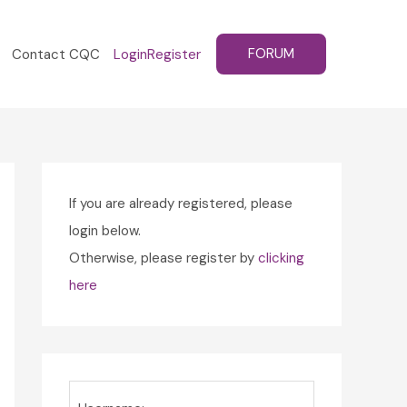
FORUM
Contact CQC
Login
Register
If you are already registered, please
login below.
Otherwise, please register by
clicking
here