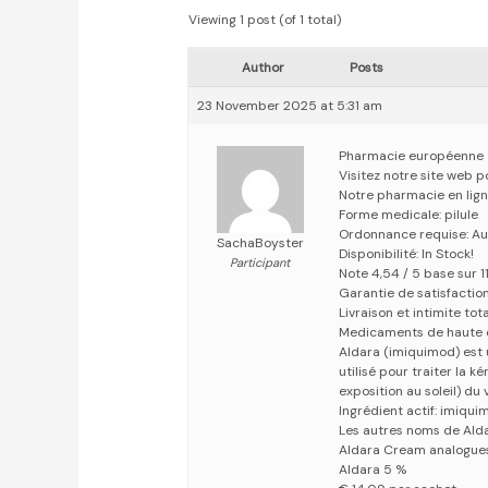
Viewing 1 post (of 1 total)
Author
Posts
23 November 2025 at 5:31 am
Pharmacie européenne
Visitez notre site web 
Notre pharmacie en lig
Forme medicale: pilule
Ordonnance requise: Au
SachaBoyster
Disponibilité: In Stock!
Participant
Note 4,54 / 5 base sur 1
Garantie de satisfactio
Livraison et intimite tot
Medicaments de haute 
Aldara (imiquimod) est 
utilisé pour traiter la 
exposition au soleil) du 
Ingrédient actif: imiqui
Les autres noms de Alda
Aldara Cream analogue
Aldara 5 %