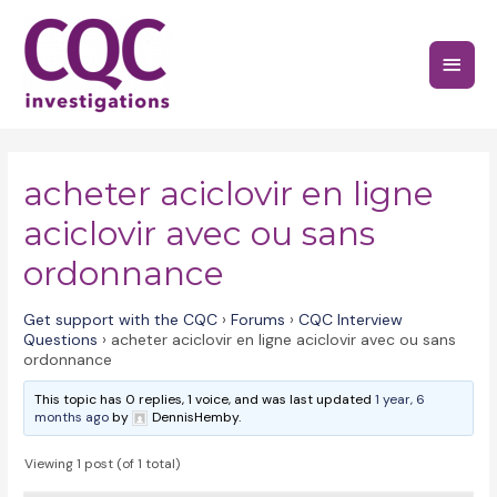
Skip
to
Main
content
Menu
acheter aciclovir en ligne
aciclovir avec ou sans
ordonnance
Get support with the CQC
›
Forums
›
CQC Interview
Questions
›
acheter aciclovir en ligne aciclovir avec ou sans
ordonnance
This topic has 0 replies, 1 voice, and was last updated
1 year, 6
months ago
by
DennisHemby.
Viewing 1 post (of 1 total)