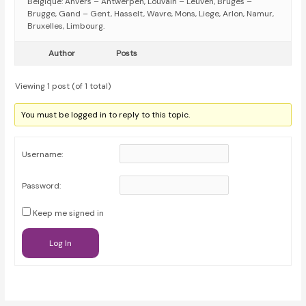
Belgique: Anvers – Antwerpen, Louvain – Leuven, Bruges –
Brugge, Gand – Gent, Hasselt, Wavre, Mons, Liege, Arlon, Namur,
Bruxelles, Limbourg.
Author
Posts
Viewing 1 post (of 1 total)
You must be logged in to reply to this topic.
Username:
Password:
Keep me signed in
Log In