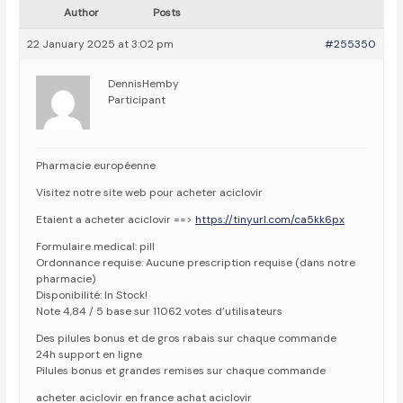
Author
Posts
22 January 2025 at 3:02 pm
#255350
DennisHemby
Participant
Pharmacie européenne
Visitez notre site web pour acheter aciclovir
Etaient a acheter aciclovir ==>
https://tinyurl.com/ca5kk6px
Formulaire medical: pill
Ordonnance requise: Aucune prescription requise (dans notre
pharmacie)
Disponibilité: In Stock!
Note 4,84 / 5 base sur 11062 votes d’utilisateurs
Des pilules bonus et de gros rabais sur chaque commande
24h support en ligne
Pilules bonus et grandes remises sur chaque commande
acheter aciclovir en france achat aciclovir