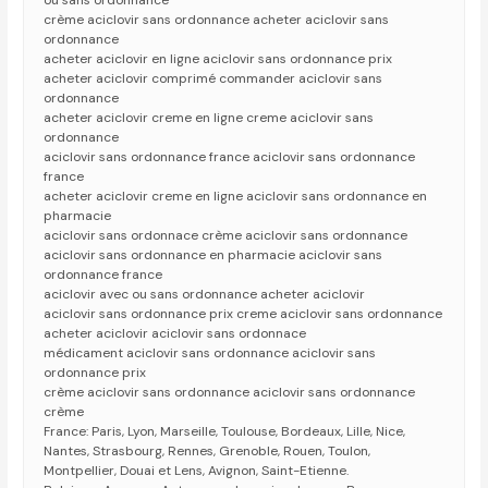
ou sans ordonnance
crème aciclovir sans ordonnance acheter aciclovir sans
ordonnance
acheter aciclovir en ligne aciclovir sans ordonnance prix
acheter aciclovir comprimé commander aciclovir sans
ordonnance
acheter aciclovir creme en ligne creme aciclovir sans
ordonnance
aciclovir sans ordonnance france aciclovir sans ordonnance
france
acheter aciclovir creme en ligne aciclovir sans ordonnance en
pharmacie
aciclovir sans ordonnace crème aciclovir sans ordonnance
aciclovir sans ordonnance en pharmacie aciclovir sans
ordonnance france
aciclovir avec ou sans ordonnance acheter aciclovir
aciclovir sans ordonnance prix creme aciclovir sans ordonnance
acheter aciclovir aciclovir sans ordonnace
médicament aciclovir sans ordonnance aciclovir sans
ordonnance prix
crème aciclovir sans ordonnance aciclovir sans ordonnance
crème
France: Paris, Lyon, Marseille, Toulouse, Bordeaux, Lille, Nice,
Nantes, Strasbourg, Rennes, Grenoble, Rouen, Toulon,
Montpellier, Douai et Lens, Avignon, Saint-Etienne.