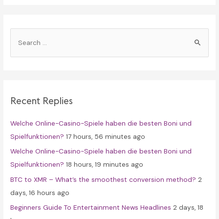
S
e
a
r
c
Recent Replies
h
f
Welche Online-Casino-Spiele haben die besten Boni und
o
Spielfunktionen?
17 hours, 56 minutes ago
r
Welche Online-Casino-Spiele haben die besten Boni und
:
Spielfunktionen?
18 hours, 19 minutes ago
BTC to XMR – What’s the smoothest conversion method?
2
days, 16 hours ago
Beginners Guide To Entertainment News Headlines
2 days, 18