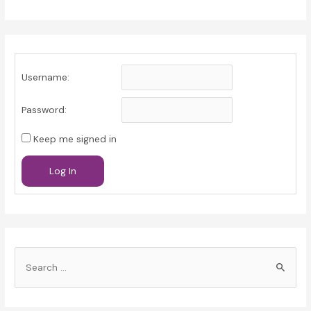
Username:
Password:
Keep me signed in
Log In
S
e
a