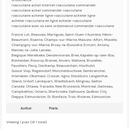
ordonnance
roaccutane achat internet roaccutane commander
roaccutane achat commander roaccutane
roaccutane acheter ligne roaccutane acheter ligne
acheter roaccutane en ligne acheter roaccutane
roaccutane avec ou sans ordonnance commander roaccutane
France: Lot, Beauvais, Martigues, Saint-Ouen-l’Aumône, Hénin-
Beaumont, Roanne, Champs-sur-Marne, Maisons-Alfort, Moselle,
Champigny-sur-Marne, Bruay-la-Buissière, Ermont, Antony,
Mantes-la-Jolie, Landes.
Belgique: Merelbeke, Dendermonde, Bree, Kapelle-op-den-Bos,
Bonheiden, Rouvroy, Braives, Anvers, Wallonia, Bruxelles,
Fauvillers, Pecq, Oostkamp, Beauvechain, Houthulst.
Suisse: Visp, Regensdorf, Münchenbuchsee, Sembrancher,
Interlaken-Oberhasli, Crissier, Agno, Steckborn, Langenthal,
Gland, Urdorf, Landquart, Wiedlisbach, Klingnau, Saillon.
Canada: Ottawa, Tracadie, New Brunswick, Montreal, Gatineau,
Campbellton, Ontario, Sherbrooke, Dalhousie, Québec City,
Dieppe, Edmundston, St. Boniface, Trois-Rivieres, Edmunston.
Author
Posts
Viewing 1 post (of 1 total)