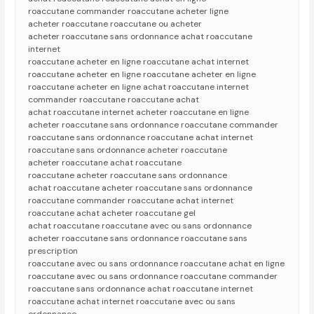
roaccutane commander roaccutane acheter ligne
acheter roaccutane roaccutane ou acheter
acheter roaccutane sans ordonnance achat roaccutane
internet
roaccutane acheter en ligne roaccutane achat internet
roaccutane acheter en ligne roaccutane acheter en ligne
roaccutane acheter en ligne achat roaccutane internet
commander roaccutane roaccutane achat
achat roaccutane internet acheter roaccutane en ligne
acheter roaccutane sans ordonnance roaccutane commander
roaccutane sans ordonnance roaccutane achat internet
roaccutane sans ordonnance acheter roaccutane
acheter roaccutane achat roaccutane
roaccutane acheter roaccutane sans ordonnance
achat roaccutane acheter roaccutane sans ordonnance
roaccutane commander roaccutane achat internet
roaccutane achat acheter roaccutane gel
achat roaccutane roaccutane avec ou sans ordonnance
acheter roaccutane sans ordonnance roaccutane sans
prescription
roaccutane avec ou sans ordonnance roaccutane achat en ligne
roaccutane avec ou sans ordonnance roaccutane commander
roaccutane sans ordonnance achat roaccutane internet
roaccutane achat internet roaccutane avec ou sans