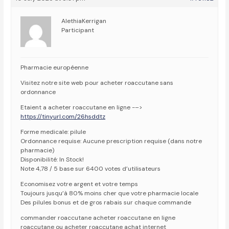
AlethiaKerrigan
Participant
Pharmacie européenne
Visitez notre site web pour acheter roaccutane sans
ordonnance
Etaient a acheter roaccutane en ligne -–>
https://tinyurl.com/26hsddtz
Forme medicale: pilule
Ordonnance requise: Aucune prescription requise (dans notre
pharmacie)
Disponibilité: In Stock!
Note 4,78 / 5 base sur 6400 votes d’utilisateurs
Economisez votre argent et votre temps
Toujours jusqu’à 80% moins cher que votre pharmacie locale
Des pilules bonus et de gros rabais sur chaque commande
commander roaccutane acheter roaccutane en ligne
roaccutane ou acheter roaccutane achat internet