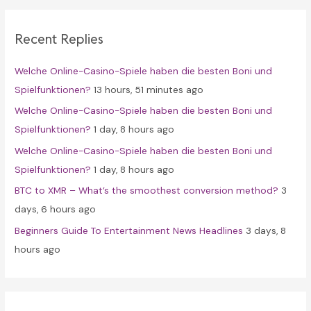
r
c
Recent Replies
h
f
Welche Online-Casino-Spiele haben die besten Boni und
o
Spielfunktionen?
13 hours, 51 minutes ago
r
Welche Online-Casino-Spiele haben die besten Boni und
:
Spielfunktionen?
1 day, 8 hours ago
Welche Online-Casino-Spiele haben die besten Boni und
Spielfunktionen?
1 day, 8 hours ago
BTC to XMR – What’s the smoothest conversion method?
3
days, 6 hours ago
Beginners Guide To Entertainment News Headlines
3 days, 8
hours ago