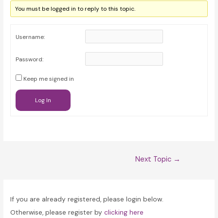
You must be logged in to reply to this topic.
Username:
Password:
Keep me signed in
Log In
Post
Next Topic
→
navigation
If you are already registered, please login below.
Otherwise, please register by
clicking here