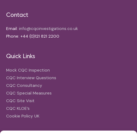
Contact
Email:
info@cqcinvestigations.co.uk
Phone: +44 (0)121 821 2200
Quick Links
Mock CQC Inspection
CQC Interview Questions
CQC Consultancy
CQC Special Measures
CQC Site Visit
CQC KLOE’s
Cookie Policy UK
Search