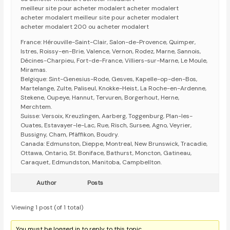
meilleur site pour acheter modalert acheter modalert
acheter modalert meilleur site pour acheter modalert
acheter modalert 200 ou acheter modalert
France: Hérouville-Saint-Clair, Salon-de-Provence, Quimper,
Istres, Roissy-en-Brie, Valence, Vernon, Rodez, Marne, Sannois,
Décines-Charpieu, Fort-de-France, Villiers-sur-Marne, Le Moule,
Miramas.
Belgique: Sint-Genesius-Rode, Gesves, Kapelle-op-den-Bos,
Martelange, Zulte, Paliseul, Knokke-Heist, La Roche-en-Ardenne,
Stekene, Oupeye, Hannut, Tervuren, Borgerhout, Herne,
Merchtem.
Suisse: Versoix, Kreuzlingen, Aarberg, Toggenburg, Plan-les-
Ouates, Estavayer-le-Lac, Rue, Risch, Sursee, Agno, Veyrier,
Bussigny, Cham, Pfäffikon, Boudry.
Canada: Edmunston, Dieppe, Montreal, New Brunswick, Tracadie,
Ottawa, Ontario, St. Boniface, Bathurst, Moncton, Gatineau,
Caraquet, Edmundston, Manitoba, Campbellton.
Author
Posts
Viewing 1 post (of 1 total)
You must be logged in to reply to this topic.