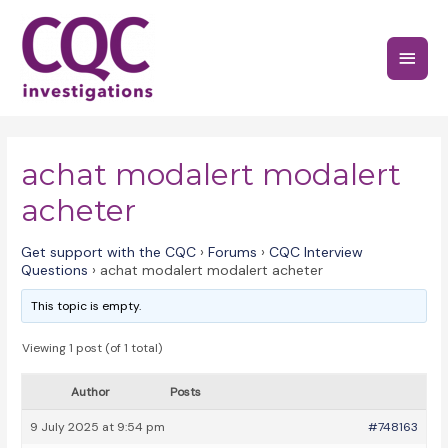
Skip
to
Main
content
Menu
achat modalert modalert
acheter
Get support with the CQC
›
Forums
›
CQC Interview
Questions
›
achat modalert modalert acheter
This topic is empty.
Viewing 1 post (of 1 total)
Author
Posts
9 July 2025 at 9:54 pm
#748163