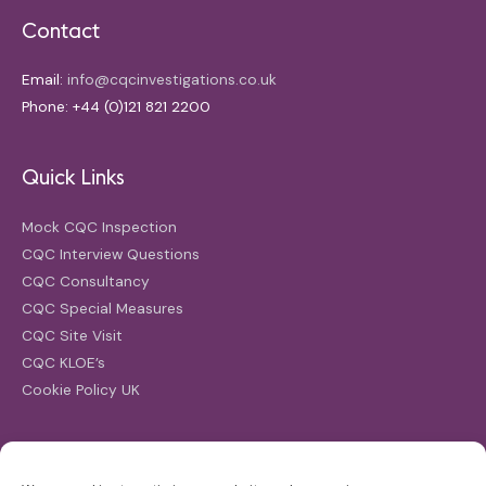
Contact
Email:
info@cqcinvestigations.co.uk
Phone: +44 (0)121 821 2200
Quick Links
Mock CQC Inspection
CQC Interview Questions
CQC Consultancy
CQC Special Measures
CQC Site Visit
CQC KLOE’s
Cookie Policy UK
Search