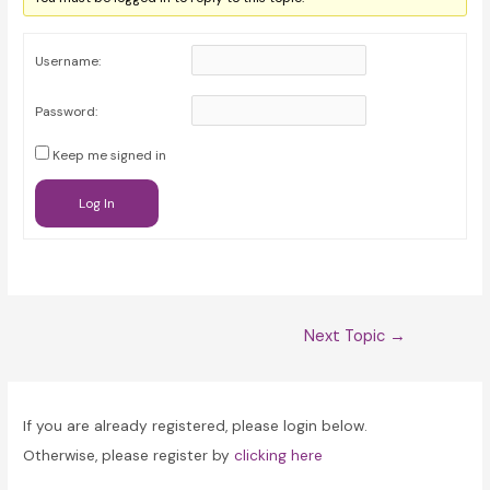
Username:
Password:
Keep me signed in
Log In
Post
Next Topic
→
navigation
If you are already registered, please login below.
Otherwise, please register by
clicking here