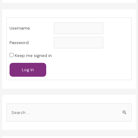
Username:
Password:
Keep me signed in
Log In
S
e
a
r