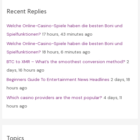
c
Recent Replies
h
f
Welche Online-Casino-Spiele haben die besten Boni und
o
Spielfunktionen?
17 hours, 43 minutes ago
r
Welche Online-Casino-Spiele haben die besten Boni und
:
Spielfunktionen?
18 hours, 6 minutes ago
BTC to XMR – What’s the smoothest conversion method?
2
days, 16 hours ago
Beginners Guide To Entertainment News Headlines
2 days, 18
hours ago
Which casino providers are the most popular?
4 days, 11
hours ago
Topics