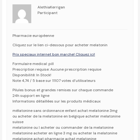
AlethiaKerrigan
Participant
Pharmacie européenne
Cliquez sur le lien ci-dessous pour acheter melatonin
Prix speciaux internet bon marche! Cliquez ici!
Formulaire medical: pill
Prescription requise: Aucune prescription requise
Disponibilité: In Stock!
Note 4,74 / 5 base sur 11107 votes d’utilisateurs
Pilules bonus et grandes remises sur chaque commande
24h support en ligne
Informations détaillées sur les produits médicaux
mélatonine sans ordonnance enfant achat melatonine 3mg
ou acheter de la melatonine en belgique acheter melatonine
suisse
melatonine ou l acheter ou commander de la melatonine
melatonine acheter en ligne 3 mg ou acheter la melatonine
melatonine achat pharmacie achat melatonine