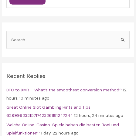
S
e
a
r
c
Recent Replies
h
f
BTC to XMR – What’s the smoothest conversion method?
12
o
hours, 19 minutes ago
r
Great Online Slot Gambling Hints and Tips
:
62999933215717423361181247244
12 hours, 24 minutes ago
Welche Online-Casino-Spiele haben die besten Boni und
Spielfunktionen?
1 day, 22 hours ago