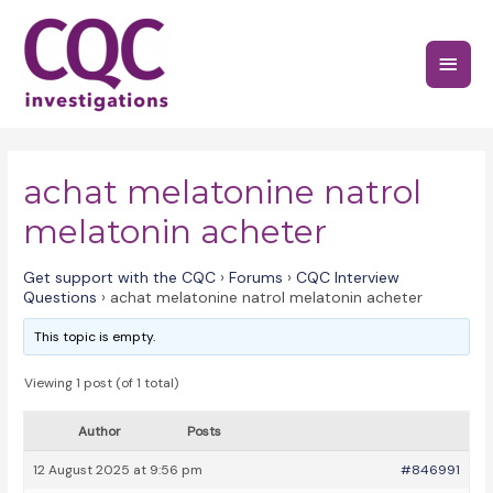
Skip
to
Main
content
Menu
achat melatonine natrol
melatonin acheter
Get support with the CQC
›
Forums
›
CQC Interview
Questions
›
achat melatonine natrol melatonin acheter
This topic is empty.
Viewing 1 post (of 1 total)
Author
Posts
12 August 2025 at 9:56 pm
#846991