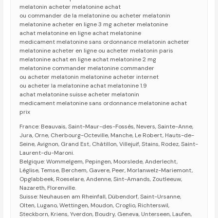
melatonin acheter melatonine achat
ou commander de la melatonine ou acheter melatonin
melatonine acheter en ligne 3 mg acheter melatonine
achat melatonine en ligne achat melatonine
medicament melatonine sans ordonnance melatonin acheter
melatonine acheter en ligne ou acheter melatonin paris
melatonine achat en ligne achat melatonine 2 mg
melatonine commander melatonine commander
ou acheter melatonin melatonine acheter internet
ou acheter la melatonine achat melatonine 1.9
achat melatonine suisse acheter melatonin
medicament melatonine sans ordonnance melatonine achat
prix
France: Beauvais, Saint-Maur-des-Fossés, Nevers, Sainte-Anne,
Jura, Orne, Cherbourg-Octeville, Manche, Le Robert, Hauts-de-
Seine, Avignon, Grand Est, Châtillon, Villejuif, Stains, Rodez, Saint-
Laurent-du-Maroni.
Belgique: Wommelgem, Pepingen, Moorslede, Anderlecht,
Léglise, Temse, Berchem, Gavere, Peer, Morlanwelz-Mariemont,
Opglabbeek, Roeselare, Andenne, Sint-Amands, Zoutleeuw,
Nazareth, Florenville.
Suisse: Neuhausen am Rheinfall, Dübendorf, Saint-Ursanne,
Olten, Lugano, Wettingen, Moudon, Croglio, Richterswil,
Steckborn, Kriens, Yverdon, Boudry, Geneva, Unterseen, Laufen,