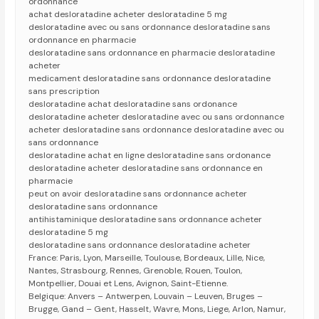
ordonnance
achat desloratadine acheter desloratadine 5 mg
desloratadine avec ou sans ordonnance desloratadine sans
ordonnance en pharmacie
desloratadine sans ordonnance en pharmacie desloratadine
acheter
medicament desloratadine sans ordonnance desloratadine
sans prescription
desloratadine achat desloratadine sans ordonance
desloratadine acheter desloratadine avec ou sans ordonnance
acheter desloratadine sans ordonnance desloratadine avec ou
sans ordonnance
desloratadine achat en ligne desloratadine sans ordonance
desloratadine acheter desloratadine sans ordonnance en
pharmacie
peut on avoir desloratadine sans ordonnance acheter
desloratadine sans ordonnance
antihistaminique desloratadine sans ordonnance acheter
desloratadine 5 mg
desloratadine sans ordonnance desloratadine acheter
France: Paris, Lyon, Marseille, Toulouse, Bordeaux, Lille, Nice,
Nantes, Strasbourg, Rennes, Grenoble, Rouen, Toulon,
Montpellier, Douai et Lens, Avignon, Saint-Etienne.
Belgique: Anvers – Antwerpen, Louvain – Leuven, Bruges –
Brugge, Gand – Gent, Hasselt, Wavre, Mons, Liege, Arlon, Namur,