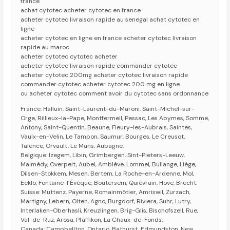
france
achat cytotec acheter cytotec en france
acheter cytotec livraison rapide au senegal achat cytotec en
ligne
acheter cytotec en ligne en france acheter cytotec livraison
rapide au maroc
acheter cytotec cytotec acheter
acheter cytotec livraison rapide commander cytotec
acheter cytotec 200mg acheter cytotec livraison rapide
commander cytotec acheter cytotec 200 mg en ligne
ou acheter cytotec comment avoir du cytotec sans ordonnance
France: Halluin, Saint-Laurent-du-Maroni, Saint-Michel-sur-
Orge, Rillieux-la-Pape, Montfermeil, Pessac, Les Abymes, Somme,
Antony, Saint-Quentin, Beaune, Fleury-les-Aubrais, Saintes,
Vaulx-en-Velin, Le Tampon, Saumur, Bourges, Le Creusot,
Talence, Orvault, Le Mans, Aubagne.
Belgique: Izegem, Libin, Grimbergen, Sint-Pieters-Leeuw,
Malmédy, Overpelt, Aubel, Amblève, Lommel, Bullange, Liège,
Dilsen-Stokkem, Mesen, Bertem, La Roche-en-Ardenne, Mol,
Eeklo, Fontaine-l’Évêque, Boutersem, Quiévrain, Hove, Brecht.
Suisse: Muttenz, Payerne, Romainmôtier, Amriswil, Zurzach,
Martigny, Lebern, Olten, Agno, Burgdorf, Riviera, Suhr, Lutry,
Interlaken-Oberhasli, Kreuzlingen, Brig-Glis, Bischofszell, Rue,
Val-de-Ruz, Arosa, Pfäffikon, La Chaux-de-Fonds.
Canada: Campbellton, Ontario, Bathurst, Edmundston, New