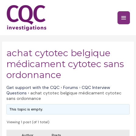
Skip
to
Main
content
Menu
achat cytotec belgique
médicament cytotec sans
ordonnance
Get support with the CQC
›
Forums
›
CQC Interview
Questions
›
achat cytotec belgique médicament cytotec
sans ordonnance
This topic is empty.
Viewing 1 post (of 1 total)
Author
Posts