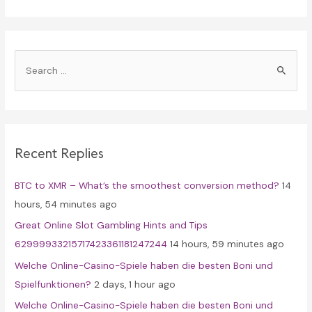
S
e
a
r
c
Recent Replies
h
f
BTC to XMR – What’s the smoothest conversion method?
14
o
hours, 54 minutes ago
r
Great Online Slot Gambling Hints and Tips
:
62999933215717423361181247244
14 hours, 59 minutes ago
Welche Online-Casino-Spiele haben die besten Boni und
Spielfunktionen?
2 days, 1 hour ago
Welche Online-Casino-Spiele haben die besten Boni und