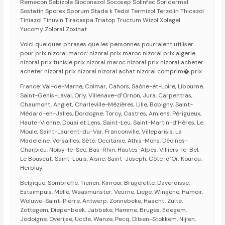
Remecon Sebizole Sioconazol Socosep Solinfec Soridermal
Sostatin Sporex Sporum Stada k Tedol Termizol Terzolin Thicazol
Tiniazol Tinuvin Tiracaspa Triatop Tructum Wizol Xolegel
Yucomy Zoloral Zoxinat
Voici quelques phrases que les personnes pourraient utiliser
pour prix nizoral maroc: nizoral prix maroc nizoral prix algerie
nizoral prix tunisie prix nizoral maroc nizoral prix nizoral acheter
acheter nizoral prix nizoral nizoral achat nizoral comprim� prix
France: Val-de-Marne, Colmar, Cahors, Saône-et-Loire, Libourne,
Saint-Genis-Laval, Orly, Villenave-d’Ornon, Jura, Carpentras,
Chaumont, Anglet, Charleville-Mézières, Lille, Bobigny, Saint-
Médard-en-Jalles, Dordogne, Torcy, Castres, Amiens, Périgueux,
Haute-Vienne, Douai et Lens, Saint-Leu, Saint-Martin-d’Hères, Le
Moule, Saint-Laurent-du-Var, Franconville, Villeparisis, La
Madeleine, Versailles, Sète, Occitanie, Athis-Mons, Décines-
Charpieu, Noisy-le-Sec, Bas-Rhin, Hautes-Alpes, Villiers-le-Bel,
Le Bouscat, Saint-Louis, Aisne, Saint-Joseph, Côte-d’Or, Kourou,
Herblay.
Belgique: Sombreffe, Tienen, Kinrooi, Brugelette, Daverdisse,
Estaimpuis, Melle, Waasmunster, Veurne, Liege, Wingene, Hamoir,
Woluwe-Saint-Pierre, Antwerp, Zonnebeke, Haacht, Zulte,
Zottegem, Diepenbeek, Jabbeke, Hamme, Bruges, Edegem,
Jodoigne, Overijse, Uccle, Wanze, Pecq, Dilsen-Stokkem, Nijlen,