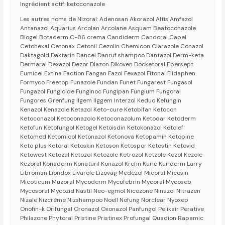
Ingrédient actif: ketoconazole
Les autres noms de Nizoral: Adenosan Akorazol Altis Amfazol
Antanazol Aquarius Arcolan Arcolane Asquam Beatoconazole
Biogel Botaderm C-86 crema Candiderm Candoral Capel
Cetohexal Cetonax Cetonil Cezolin Chemicon Clarazole Conazol
Daktagold Daktarin Dancel Danruf shampoo Dantazol Derm-keta
Dermaral Dexazol Dezor Diazon Dikoven Docketoral Ebersept
Eumicel Extina Faction Fangan Fazol Fexazol Fitonal Flidaphen
Formyco Freetop Funazole Fundan Funet Fungarest Fungasol
Fungazol Fungicide Funginoc Fungipan Fungium Fungoral
Fungores Grenfung Ilgem Ilggem Interzol Keduo Kefungin
Kenazol Kenazole Ketazol Keto-cure Ketobifan Ketocon
Ketoconazol Ketoconazolo Ketoconazolum Ketodar Ketoderm
Ketofun Ketofungol Ketogel Ketoisdin Ketokonazol Ketolef
Ketomed Ketomicol Ketonazol Ketonova Ketopamin Ketopine
Keto plus Ketoral Ketoskin Ketoson Ketospor Ketostin Ketovid
Ketowest Ketozal Ketozol Ketozole Ketrozol Ketzole Kezol Kezole
Kezoral Konaderm Konaturil Konazol Krefin Kuric Kuriderm Larry
Libroman Liondox Livarole Lizovag Medezol Micoral Micosin
Micoticum Muzoral Mycoderm Mycofebrin Mycoral Mycoseb
Mycosoral Mycozid Nastil Neo-egmol Nicozone Ninazol Nitrazen
Nizale Nizcrème Nizshampoo Noell Nofung Norclear Nyoxep
Onofin-k Orifungal Oronazol Oxonazol Panfungol Pelikair Perative
Philazone Phytoral Pristine Pristinex Profungal Quadion Rapamic