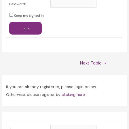
Password:
Keep me signed in
Log In
Post
Next Topic
→
navigation
If you are already registered, please login below.
Otherwise, please register by
clicking here