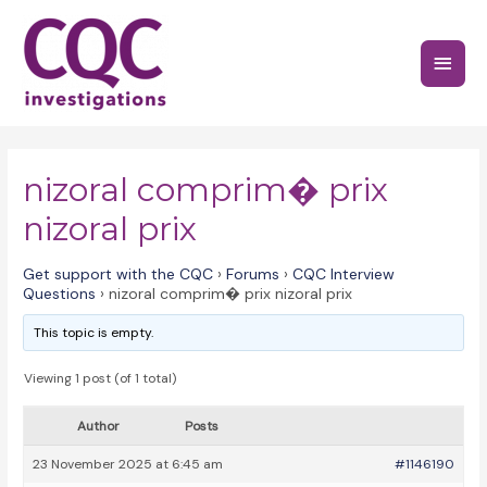
Skip
to
Main
content
Menu
nizoral comprim� prix
nizoral prix
Get support with the CQC
›
Forums
›
CQC Interview
Questions
›
nizoral comprim� prix nizoral prix
This topic is empty.
Viewing 1 post (of 1 total)
Author
Posts
23 November 2025 at 6:45 am
#1146190