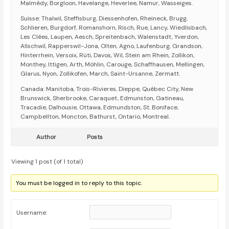
Malmédy, Borgloon, Havelange, Heverlee, Namur, Wasseiges.
Suisse: Thalwil, Steffisburg, Diessenhofen, Rheineck, Brugg,
Schlieren, Burgdorf, Romanshorn, Risch, Rue, Lancy, Wiedlisbach,
Les Clées, Laupen, Aesch, Spreitenbach, Walenstadt, Yverdon,
Allschwil, Rapperswil-Jona, Olten, Agno, Laufenburg, Grandson,
Hinterrhein, Versoix, Rüti, Davos, Wil, Stein am Rhein, Zollikon,
Monthey, Ittigen, Arth, Möhlin, Carouge, Schaffhausen, Mellingen,
Glarus, Nyon, Zollikofen, March, Saint-Ursanne, Zermatt.
Canada: Manitoba, Trois-Rivieres, Dieppe, Québec City, New
Brunswick, Sherbrooke, Caraquet, Edmunston, Gatineau,
Tracadie, Dalhousie, Ottawa, Edmundston, St. Boniface,
Campbellton, Moncton, Bathurst, Ontario, Montreal.
Author
Posts
Viewing 1 post (of 1 total)
You must be logged in to reply to this topic.
Username: