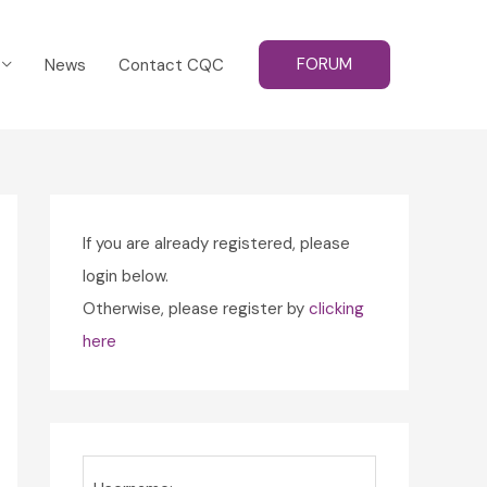
FORUM
News
Contact CQC
If you are already registered, please
login below.
Otherwise, please register by
clicking
here