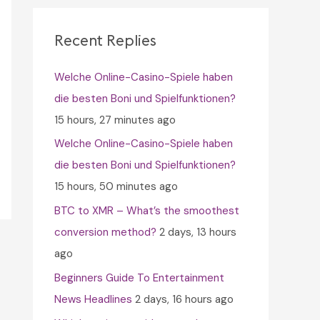
c
h
Recent Replies
f
Welche Online-Casino-Spiele haben
o
die besten Boni und Spielfunktionen?
r
15 hours, 27 minutes ago
:
Welche Online-Casino-Spiele haben
die besten Boni und Spielfunktionen?
15 hours, 50 minutes ago
BTC to XMR – What’s the smoothest
conversion method?
2 days, 13 hours
ago
Beginners Guide To Entertainment
News Headlines
2 days, 16 hours ago