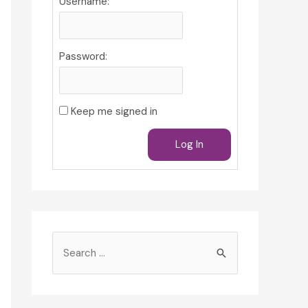
Username:
Password:
Keep me signed in
Log In
S
e
a
r