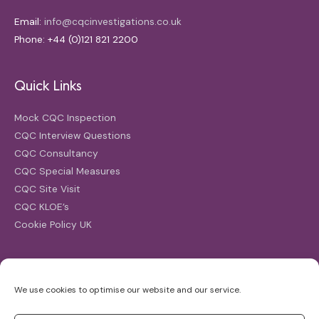
Email:
info@cqcinvestigations.co.uk
Phone: +44 (0)121 821 2200
Quick Links
Mock CQC Inspection
CQC Interview Questions
CQC Consultancy
CQC Special Measures
CQC Site Visit
CQC KLOE’s
Cookie Policy UK
Search
We use cookies to optimise our website and our service.
Search