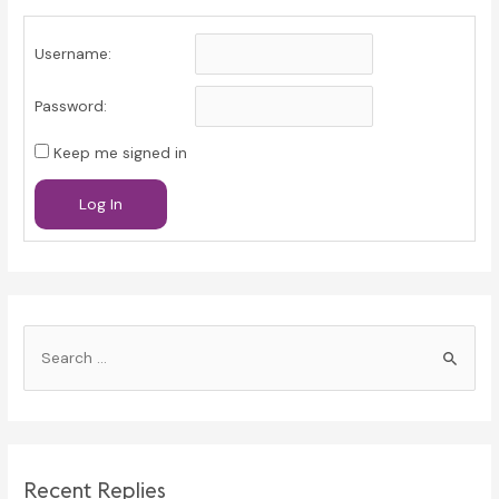
Username:
Password:
Keep me signed in
Log In
S
e
a
r
c
Recent Replies
h