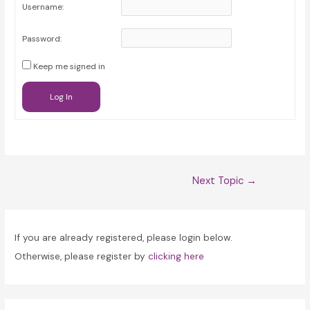
Username:
Password:
Keep me signed in
Log In
Post
Next Topic
→
navigation
If you are already registered, please login below.
Otherwise, please register by
clicking here