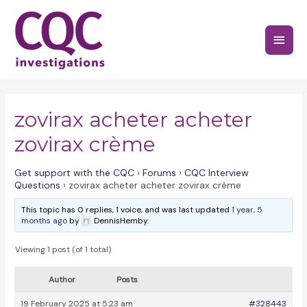
Skip
to
Main
content
Menu
zovirax acheter acheter
zovirax crème
Get support with the CQC
›
Forums
›
CQC Interview
Questions
›
zovirax acheter acheter zovirax crème
This topic has 0 replies, 1 voice, and was last updated
1 year, 5
months ago
by
DennisHemby.
Viewing 1 post (of 1 total)
Author
Posts
19 February 2025 at 5:23 am
#328443