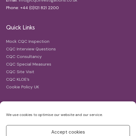
Email:
info@cqcinvestigations.co.uk
Phone: +44 (0)121 821 2200
Quick Links
Mock CQC Inspection
CQC Interview Questions
CQC Consultancy
CQC Special Measures
CQC Site Visit
CQC KLOE’s
Cookie Policy UK
Search
We use cookies to optimise our website and our service.
Search
for:
Accept cookies