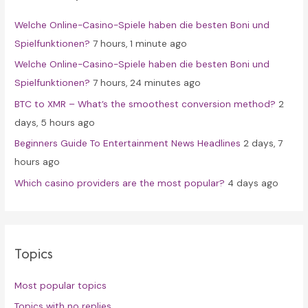
f
Welche Online-Casino-Spiele haben die besten Boni und
o
Spielfunktionen?
7 hours, 1 minute ago
r
Welche Online-Casino-Spiele haben die besten Boni und
:
Spielfunktionen?
7 hours, 24 minutes ago
BTC to XMR – What’s the smoothest conversion method?
2
days, 5 hours ago
Beginners Guide To Entertainment News Headlines
2 days, 7
hours ago
Which casino providers are the most popular?
4 days ago
Topics
Most popular topics
Topics with no replies