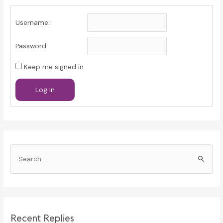
Username:
Password:
Keep me signed in
Log In
S
e
a
r
c
Recent Replies
h