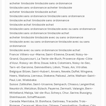
acheter tinidazole tinidazole sans ordonnance
tinidazole sans ordonnance acheter tinidazole
acheter tinidazole tinidazole achat
tinidazole sans ordonnance tinidazole sans ordonnance
tinidazole achat tinidazole sans ordonnance
tinidazole achat tinidazole achat
tinidazole sans ordonnance tinidazole avec ou sans ordonnance
tinidazole sans ordonnance tinidazole achat
acheter tinidazole tinidazole avec ou sans ordonnance
tinidazole avec ou sans ordonnance tinidazole avec ou sans
ordonnance
tinidazole avec ou sans ordonnance tinidazole achat
France: Villiers-sur-Marne, Saint-Etienne, Draveil, Noisy-le-
Grand, Guyancourt, La Teste-de-Buch, Provence-Alpes-Côte
d’Azur, Roissy-en-Brie, Douai, Isère, Colomiers, Noisy-le-Sec,
Tarn-et-Garonne, Gennevilliers, Liévin, Thiais, Ain, Vitrolles.
Belgique: Bilzen, Saint-Hubert, Anvers, Nevele, Duffel, Wingene,
Heers, Wallonia, Lierneux, Stekene, Paliseul, Jette, Walhain-Saint-
Paul, Lier, Wielsbeke.
Suisse: Zollikofen, Saint-Ursanne, Sempach, Chiasso, Langenthal,
Neunkirch, Wetzikon, Bülach, Payerne, Zermatt, Valangin, Bern-
Mittelland, Maloja, Val-de-Ruz, Schwyz, Chur, Sarine, Bussigny,
Steinhausen, Schaffhausen.
Canada: Manitoba, St. Boniface, Gatineau, Tracadie, Trois-
Rivieres, Caraquet, Moncton, Ottawa, Campbellton, Québec City,