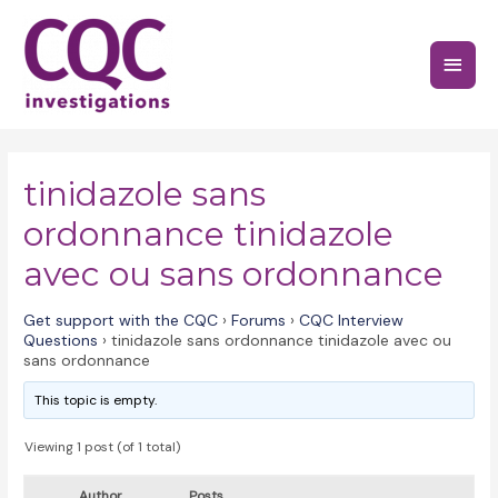
Skip
to
Main
content
Menu
tinidazole sans
ordonnance tinidazole
avec ou sans ordonnance
Get support with the CQC
›
Forums
›
CQC Interview
Questions
›
tinidazole sans ordonnance tinidazole avec ou
sans ordonnance
This topic is empty.
Viewing 1 post (of 1 total)
Author
Posts