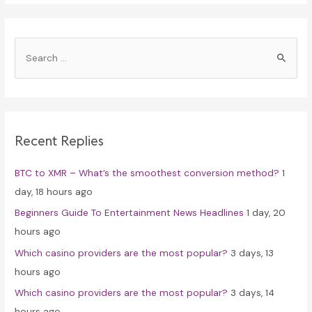
S
e
a
r
c
Recent Replies
h
f
BTC to XMR – What’s the smoothest conversion method?
1
o
day, 18 hours ago
r
Beginners Guide To Entertainment News Headlines
1 day, 20
:
hours ago
Which casino providers are the most popular?
3 days, 13
hours ago
Which casino providers are the most popular?
3 days, 14
hours ago