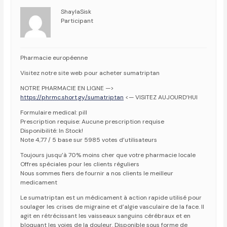
ShaylaSisk
Participant
Pharmacie européenne
Visitez notre site web pour acheter sumatriptan
NOTRE PHARMACIE EN LIGNE —>
https://phrmc.short.gy/sumatriptan
<— VISITEZ AUJOURD’HUI
Formulaire medical: pill
Prescription requise: Aucune prescription requise
Disponibilité: In Stock!
Note 4,77 / 5 base sur 5985 votes d’utilisateurs
Toujours jusqu’à 70% moins cher que votre pharmacie locale
Offres spéciales pour les clients réguliers
Nous sommes fiers de fournir a nos clients le meilleur
medicament
Le sumatriptan est un médicament à action rapide utilisé pour
soulager les crises de migraine et d’algie vasculaire de la face. Il
agit en rétrécissant les vaisseaux sanguins cérébraux et en
bloquant les voies de la douleur. Disponible sous forme de