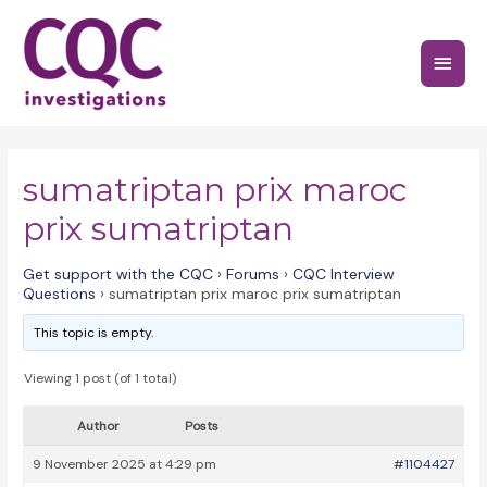
Skip
to
Main
content
Menu
sumatriptan prix maroc
prix sumatriptan
Get support with the CQC
›
Forums
›
CQC Interview
Questions
›
sumatriptan prix maroc prix sumatriptan
This topic is empty.
Viewing 1 post (of 1 total)
Author
Posts
9 November 2025 at 4:29 pm
#1104427