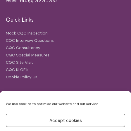
Phone: +44 (0)121 821 2200
Quick Links
Mock CQC Inspection
CQC Interview Questions
CQC Consultancy
CQC Special Measures
CQC Site Visit
CQC KLOE’s
Cookie Policy UK
Search
We use cookies to optimise our website and our service.
Search
for:
Accept cookies