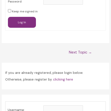
Password:
Keep me signed in
Log In
Post
Next Topic
→
navigation
If you are already registered, please login below.
Otherwise, please register by
clicking here
Username: