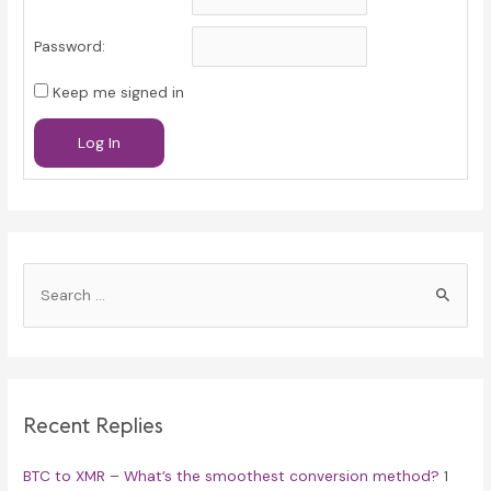
Password:
Keep me signed in
Log In
S
e
a
r
c
Recent Replies
h
f
BTC to XMR – What’s the smoothest conversion method?
1
o