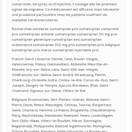
comprimés, de spray ou d’injection, il soulage dès les premiers
signes de migraine. Ce médicament est efficace, mais nécessite
une prudence particulière chez les patients souffrant de
maladies cardiovasculaires.
Recherches similaires: sumatriptan prix sumatriptan comprimé
prix sumatriptan acheter sumatriptan sumatriptan 50 mg prix
sumatriptan generique sumatriptan avis sumatriptan
ordonnance sumatriptan 100 mg prix sumatriptan prix belgique
sumatriptan prix maroc sumatriptan injectable prix
France: Gard, Libourne, Vanves, Laon, Rouen, Vosges,
Valenciennes, Poissy, Gennevilliers, Abbeville, Meurthe-et-
Moselle, Ivry-sur-Seine, Lens, Saint-Dié-des-Vosges,
Villefranche-sur-Saône, Saint-André, Strasbourg, Pantin,
Cherbourg-Octeville, Indre, Choisy-le-Roi, Corse-du-Sud, Saint-
Joseph, Savigny-le-Temple, Ajaccio, Bordeaux, Blois, Saint-
Chamond, Vigneux-sur-Seine, Villiers-le-Bel.
Belgique: Kruishoutem, Sint-Pieters-Voeren, Woluwe-Saint-
Pierre, Dison, Meise, Wasseiges, Chimay, Tournai, Borgerhout,
Genk, Charleroi, Hamme, Le Rœulx, Brugelette, Chaudfontaine,
Pecq, Neufchâteau, Hemiksem, Neerpelt, Heers, Lovendegem,
Sint-Gillis-Waas, Villers-le-Bouillet, Héron, Soumagne,
Begijnendijk, Philippeville, Beersel, Ingelmunster, Momignies,
Tubize, Bruxelles, Rendeux, Halle-Vilvoorde, La Roche-en-