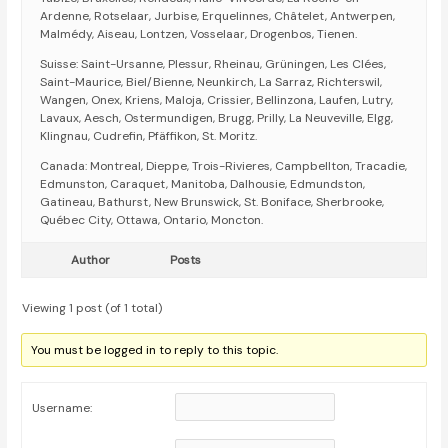
Ardenne, Rotselaar, Jurbise, Erquelinnes, Châtelet, Antwerpen,
Malmédy, Aiseau, Lontzen, Vosselaar, Drogenbos, Tienen.
Suisse: Saint-Ursanne, Plessur, Rheinau, Grüningen, Les Clées,
Saint-Maurice, Biel/Bienne, Neunkirch, La Sarraz, Richterswil,
Wangen, Onex, Kriens, Maloja, Crissier, Bellinzona, Laufen, Lutry,
Lavaux, Aesch, Ostermundigen, Brugg, Prilly, La Neuveville, Elgg,
Klingnau, Cudrefin, Pfäffikon, St. Moritz.
Canada: Montreal, Dieppe, Trois-Rivieres, Campbellton, Tracadie,
Edmunston, Caraquet, Manitoba, Dalhousie, Edmundston,
Gatineau, Bathurst, New Brunswick, St. Boniface, Sherbrooke,
Québec City, Ottawa, Ontario, Moncton.
Author
Posts
Viewing 1 post (of 1 total)
You must be logged in to reply to this topic.
Username: