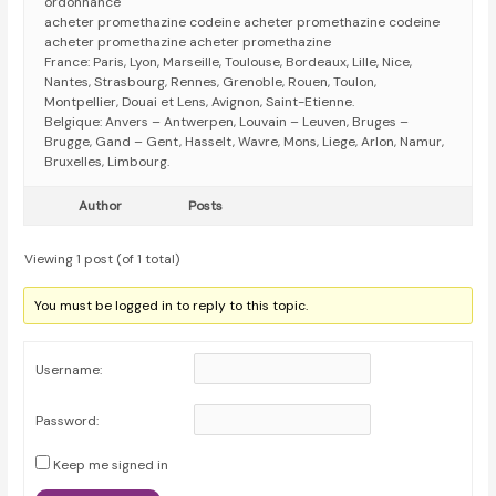
ordonnance
acheter promethazine codeine acheter promethazine codeine
acheter promethazine acheter promethazine
France: Paris, Lyon, Marseille, Toulouse, Bordeaux, Lille, Nice,
Nantes, Strasbourg, Rennes, Grenoble, Rouen, Toulon,
Montpellier, Douai et Lens, Avignon, Saint-Etienne.
Belgique: Anvers – Antwerpen, Louvain – Leuven, Bruges –
Brugge, Gand – Gent, Hasselt, Wavre, Mons, Liege, Arlon, Namur,
Bruxelles, Limbourg.
Author
Posts
Viewing 1 post (of 1 total)
You must be logged in to reply to this topic.
Username:
Password:
Keep me signed in