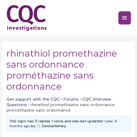
Skip
to
Main
content
Menu
rhinathiol promethazine
sans ordonnance
prométhazine sans
ordonnance
Get support with the CQC
›
Forums
›
CQC Interview
Questions
›
rhinathiol promethazine sans ordonnance
prométhazine sans ordonnance
This topic has 0 replies, 1 voice, and was last updated
1 year, 6
months ago
by
DennisHemby.