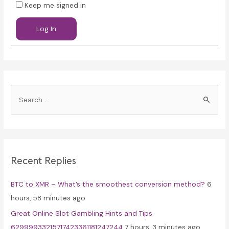
Keep me signed in
Log In
S
e
a
r
c
Recent Replies
h
f
BTC to XMR – What’s the smoothest conversion method?
6
o
hours, 58 minutes ago
r
Great Online Slot Gambling Hints and Tips
:
62999933215717423361181247244
7 hours, 3 minutes ago