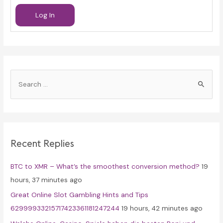
Log In
S
e
a
r
c
Recent Replies
h
f
BTC to XMR – What’s the smoothest conversion method?
19
o
hours, 37 minutes ago
r
Great Online Slot Gambling Hints and Tips
:
62999933215717423361181247244
19 hours, 42 minutes ago