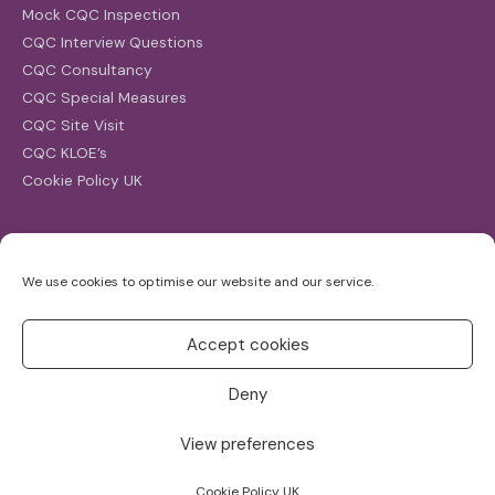
Mock CQC Inspection
CQC Interview Questions
CQC Consultancy
CQC Special Measures
CQC Site Visit
CQC KLOE’s
Cookie Policy UK
Search
We use cookies to optimise our website and our service.
Search
for:
Accept cookies
Deny
View preferences
Copyright ©2026
CQC Investigations
Cookie Policy UK