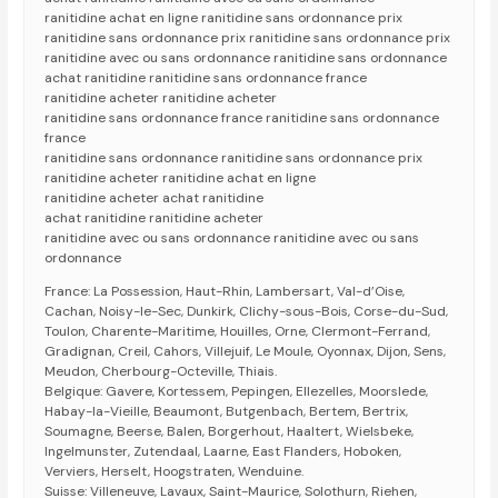
ranitidine achat en ligne ranitidine sans ordonnance prix
ranitidine sans ordonnance prix ranitidine sans ordonnance prix
ranitidine avec ou sans ordonnance ranitidine sans ordonnance
achat ranitidine ranitidine sans ordonnance france
ranitidine acheter ranitidine acheter
ranitidine sans ordonnance france ranitidine sans ordonnance
france
ranitidine sans ordonnance ranitidine sans ordonnance prix
ranitidine acheter ranitidine achat en ligne
ranitidine acheter achat ranitidine
achat ranitidine ranitidine acheter
ranitidine avec ou sans ordonnance ranitidine avec ou sans
ordonnance
France: La Possession, Haut-Rhin, Lambersart, Val-d’Oise,
Cachan, Noisy-le-Sec, Dunkirk, Clichy-sous-Bois, Corse-du-Sud,
Toulon, Charente-Maritime, Houilles, Orne, Clermont-Ferrand,
Gradignan, Creil, Cahors, Villejuif, Le Moule, Oyonnax, Dijon, Sens,
Meudon, Cherbourg-Octeville, Thiais.
Belgique: Gavere, Kortessem, Pepingen, Ellezelles, Moorslede,
Habay-la-Vieille, Beaumont, Butgenbach, Bertem, Bertrix,
Soumagne, Beerse, Balen, Borgerhout, Haaltert, Wielsbeke,
Ingelmunster, Zutendaal, Laarne, East Flanders, Hoboken,
Verviers, Herselt, Hoogstraten, Wenduine.
Suisse: Villeneuve, Lavaux, Saint-Maurice, Solothurn, Riehen,