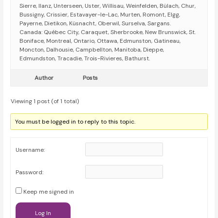
Sierre, Ilanz, Unterseen, Uster, Willisau, Weinfelden, Bülach, Chur,
Bussigny, Crissier, Estavayer-le-Lac, Murten, Romont, Elgg,
Payerne, Dietikon, Küsnacht, Oberwil, Surselva, Sargans.
Canada: Québec City, Caraquet, Sherbrooke, New Brunswick, St.
Boniface, Montreal, Ontario, Ottawa, Edmunston, Gatineau,
Moncton, Dalhousie, Campbellton, Manitoba, Dieppe,
Edmundston, Tracadie, Trois-Rivieres, Bathurst.
Author
Posts
Viewing 1 post (of 1 total)
You must be logged in to reply to this topic.
Username:
Password:
Keep me signed in
Log In