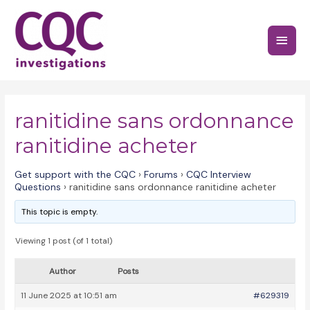
Skip
to
Main
content
Menu
ranitidine sans ordonnance
ranitidine acheter
Get support with the CQC
›
Forums
›
CQC Interview
Questions
›
ranitidine sans ordonnance ranitidine acheter
This topic is empty.
Viewing 1 post (of 1 total)
Author
Posts
11 June 2025 at 10:51 am
#629319