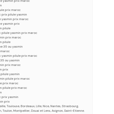
le yasmin prix maroc
in
lule prix maroc
 prix pilule yasmin
e yasmin prix maroc
le yasmin prix
n pilule
c pilule yasmin prix maroc
min prix maroc
n pilule
ne 35 ou yasmin
x maroc
c yasmin pilule prix maroc
e 35 ou yasmin
smin prix maroc
n prix
 pilule yasmin
in pilule prix maroc
le prix maroc
n pilule prix maroc
in
c prix yasmin
in prix
eille, Toulouse, Bordeaux, Lille, Nice, Nantes, Strasbourg,
 Toulon, Montpellier, Douai et Lens, Avignon, Saint-Etienne.