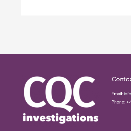
Post
navigation
Conta
Email:
inf
Phone: +4