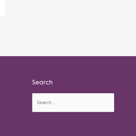
Search
Search
for: