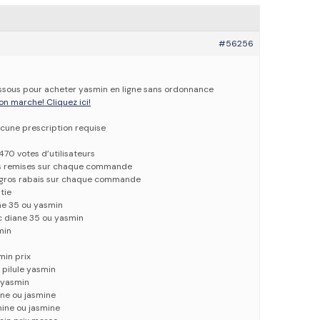
#56256
dessous pour acheter yasmin en ligne sans ordonnance
on marche! Cliquez ici!
cune prescription requise
470 votes d’utilisateurs
es remises sur chaque commande
e gros rabais sur chaque commande
tie
ne 35 ou yasmin
c diane 35 ou yasmin
min
min prix
 pilule yasmin
e yasmin
ine ou jasmine
ine ou jasmine