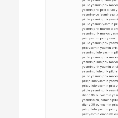
pilule yasmin pilule ya
pilule yasmin prix maroc
yasmin prix prix pilule 
yasmine ou jasmine pri
pilule yasmin prix yasmi
pilule yasmin yasmin pr
yasmin prix maroc dian
yasmin prix maroc yasmi
prix yasmin prix yasmin
pilule yasmin prix yasmi
prix yasmin yasmin prix
yasmin pilule yasmin pi
pilule yasmin prix maroc
yasmin pilule prix maro
yasmin prix yasmin pilu
yasmin pilule prix pilul
pilule yasmin prix maro
prix pilule yasmin yasm
prix pilule yasmin prix 
pilule yasmin prix yasmi
diane 35 ou yasmin yasm
yasmine ou jasmine pilu
diane 35 ou yasmin pri
prix pilule yasmin prix 
prix yasmin diane 35 o