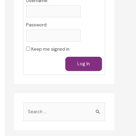
Username:
Password:
Keep me signed in
Log In
S
e
a
r