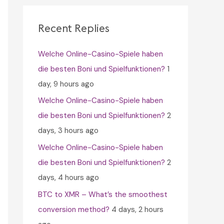
c
h
Recent Replies
f
Welche Online-Casino-Spiele haben
o
die besten Boni und Spielfunktionen?
1
r
day, 9 hours ago
:
Welche Online-Casino-Spiele haben
die besten Boni und Spielfunktionen?
2
days, 3 hours ago
Welche Online-Casino-Spiele haben
die besten Boni und Spielfunktionen?
2
days, 4 hours ago
BTC to XMR – What’s the smoothest
conversion method?
4 days, 2 hours