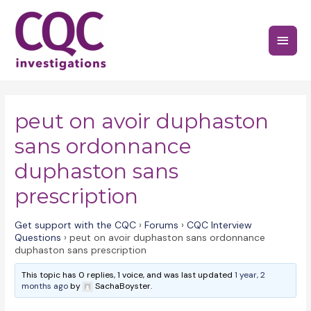
Skip
to
Main
content
Menu
peut on avoir duphaston
sans ordonnance
duphaston sans
prescription
Get support with the CQC
›
Forums
›
CQC Interview
Questions
›
peut on avoir duphaston sans ordonnance
duphaston sans prescription
This topic has 0 replies, 1 voice, and was last updated
1 year, 2
months ago
by
SachaBoyster.