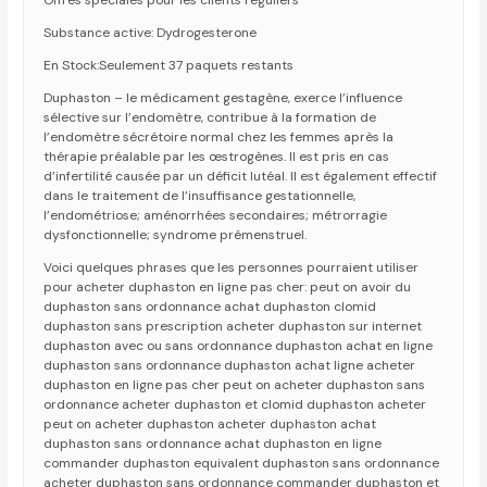
Offres spéciales pour les clients réguliers
Substance active: Dydrogesterone
En Stock:Seulement 37 paquets restants
Duphaston – le médicament gestagène, exerce l’influence
sélective sur l’endomètre, contribue à la formation de
l’endomètre sécrétoire normal chez les femmes après la
thérapie préalable par les œstrogènes. Il est pris en cas
d’infertilité causée par un déficit lutéal. Il est également effectif
dans le traitement de l’insuffisance gestationnelle,
l’endométriose; aménorrhées secondaires; métrorragie
dysfonctionnelle; syndrome prémenstruel.
Voici quelques phrases que les personnes pourraient utiliser
pour acheter duphaston en ligne pas cher: peut on avoir du
duphaston sans ordonnance achat duphaston clomid
duphaston sans prescription acheter duphaston sur internet
duphaston avec ou sans ordonnance duphaston achat en ligne
duphaston sans ordonnance duphaston achat ligne acheter
duphaston en ligne pas cher peut on acheter duphaston sans
ordonnance acheter duphaston et clomid duphaston acheter
peut on acheter duphaston acheter duphaston achat
duphaston sans ordonnance achat duphaston en ligne
commander duphaston equivalent duphaston sans ordonnance
acheter duphaston sans ordonnance commander duphaston et