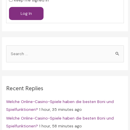
Keep me signed in
Log In
S
e
a
r
c
Recent Replies
h
f
Welche Online-Casino-Spiele haben die besten Boni und
o
Spielfunktionen?
1 hour, 35 minutes ago
r
Welche Online-Casino-Spiele haben die besten Boni und
:
Spielfunktionen?
1 hour, 58 minutes ago