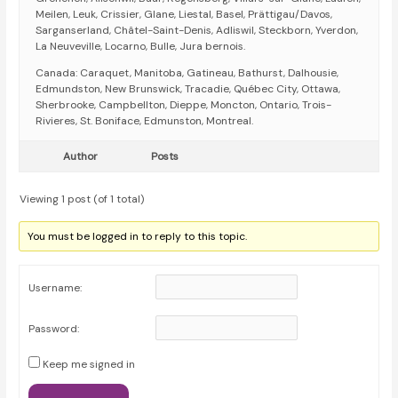
Meilen, Leuk, Crissier, Glane, Liestal, Basel, Prättigau/Davos,
Sarganserland, Châtel-Saint-Denis, Adliswil, Steckborn, Yverdon,
La Neuveville, Locarno, Bulle, Jura bernois.
Canada: Caraquet, Manitoba, Gatineau, Bathurst, Dalhousie,
Edmundston, New Brunswick, Tracadie, Québec City, Ottawa,
Sherbrooke, Campbellton, Dieppe, Moncton, Ontario, Trois-
Rivieres, St. Boniface, Edmunston, Montreal.
Author
Posts
Viewing 1 post (of 1 total)
You must be logged in to reply to this topic.
Username:
Password:
Keep me signed in