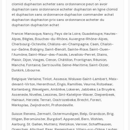
clomid duphaston acheter sans ordonnance peut on avoir
duphaston sans ordonnance acheter duphaston en ligne clomid
et duphaston sans ordonnance duphaston commander achat
duphaston duphaston prix sans ordonnance acheter du
duphaston duphaston achat
France: Manosque, Nancy, Pays de la Loire, Guadeloupe, Hautes-
Alpes, Bègles, Bouches-du-Rhône, Auvergne-Rhône-Alpes,
Cherbourg-Octeville, Châlons-en-Champagne, Caen, Chalon-
sur-Saône, Bobigny, Saint-Benoît, Sainte-Rose, Saint-Ouen-
l’Aumône, Saint-Maur-des-Fossés, Levallois-Perret, Stains,
Plaisir, Dijon, Vosges, Cenon, Châtillon, Frontignan, Réunion,
Manche, Fontaine, Sartrouville, Seine-Maritime, Saint-Dizier,
Dunkirk, Libourne.
Belgique: Verlaine, Tinlot, Assesse, Woluwe-Saint-Lambert, Meix-
devant-Virton, Herenthout, Engis, Ramillies, Veurne, Rotselaar,
Kortenberg, Wevelgem, Amblève, Lokeren, Jabbeke, La Bruyère,
Assenede, Nivelles, Lessines, Sint-Katelijne-Waver, Diepenbeek,
Hainaut, Herzele, Ternat, Oostrozebeke, Brecht, Forest,
Merksplas, Zwijndrecht, Profondeville.
Suisse: Renens, Zermatt, Ostermundigen, Belp, Grandson, Brig,
Ittigen, Beromünster, Burgdorf, Appenzell, Bern, Wohlen,
Aarburg, St. Gallen, Muttenz, Wetzikon, Vernier, Schaffhausen,
Grenchen, Allschwil, Baar, Regensberg, Villars-sur-Glâne, Laufen,