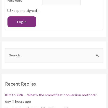
Password:
Keep me signed in
Log In
S
e
a
r
c
Recent Replies
h
f
BTC to XMR – What’s the smoothest conversion method?
1
o
day, 11 hours ago
r