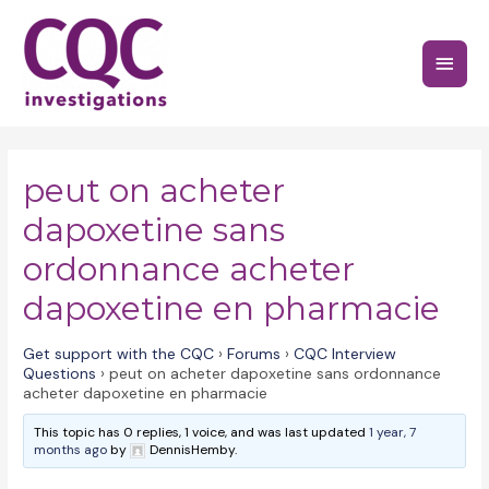
Skip
to
Main
content
Menu
peut on acheter
dapoxetine sans
ordonnance acheter
dapoxetine en pharmacie
Get support with the CQC
›
Forums
›
CQC Interview
Questions
›
peut on acheter dapoxetine sans ordonnance
acheter dapoxetine en pharmacie
This topic has 0 replies, 1 voice, and was last updated
1 year, 7
months ago
by
DennisHemby.