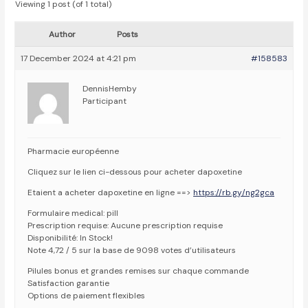
Viewing 1 post (of 1 total)
Author
Posts
17 December 2024 at 4:21 pm
#158583
DennisHemby
Participant
Pharmacie européenne
Cliquez sur le lien ci-dessous pour acheter dapoxetine
Etaient a acheter dapoxetine en ligne ==>
https://rb.gy/ng2gca
Formulaire medical: pill
Prescription requise: Aucune prescription requise
Disponibilité: In Stock!
Note 4,72 / 5 sur la base de 9098 votes d’utilisateurs
Pilules bonus et grandes remises sur chaque commande
Satisfaction garantie
Options de paiement flexibles