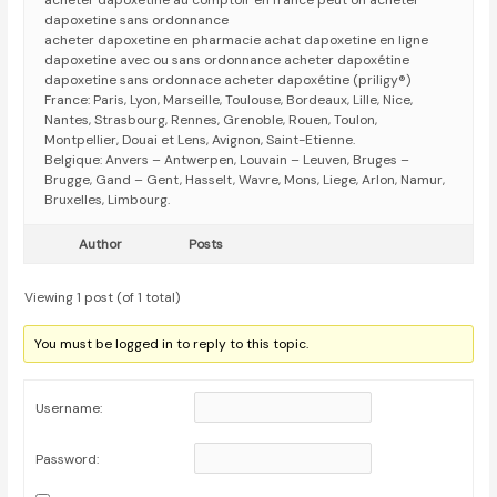
acheter dapoxétine au comptoir en france peut on acheter
dapoxetine sans ordonnance
acheter dapoxetine en pharmacie achat dapoxetine en ligne
dapoxetine avec ou sans ordonnance acheter dapoxétine
dapoxetine sans ordonnace acheter dapoxétine (priligy®)
France: Paris, Lyon, Marseille, Toulouse, Bordeaux, Lille, Nice,
Nantes, Strasbourg, Rennes, Grenoble, Rouen, Toulon,
Montpellier, Douai et Lens, Avignon, Saint-Etienne.
Belgique: Anvers – Antwerpen, Louvain – Leuven, Bruges –
Brugge, Gand – Gent, Hasselt, Wavre, Mons, Liege, Arlon, Namur,
Bruxelles, Limbourg.
Author
Posts
Viewing 1 post (of 1 total)
You must be logged in to reply to this topic.
Username:
Password: