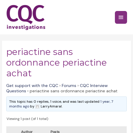
Skip
to
Main
content
Menu
periactine sans
ordonnance periactine
achat
Get support with the CQC
›
Forums
›
CQC Interview
Questions
›
periactine sans ordonnance periactine achat
This topic has 0 replies, 1 voice, and was last updated
1 year, 7
months ago
by
LarryAmaral.
Viewing 1 post (of 1 total)
Author
Posts