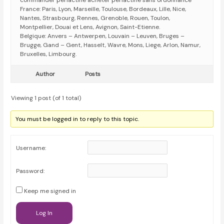
commander periactine acheter periactine sans ordonnance
France: Paris, Lyon, Marseille, Toulouse, Bordeaux, Lille, Nice,
Nantes, Strasbourg, Rennes, Grenoble, Rouen, Toulon,
Montpellier, Douai et Lens, Avignon, Saint-Etienne.
Belgique: Anvers – Antwerpen, Louvain – Leuven, Bruges –
Brugge, Gand – Gent, Hasselt, Wavre, Mons, Liege, Arlon, Namur,
Bruxelles, Limbourg.
Author
Posts
Viewing 1 post (of 1 total)
You must be logged in to reply to this topic.
Username:
Password:
Keep me signed in
Log In