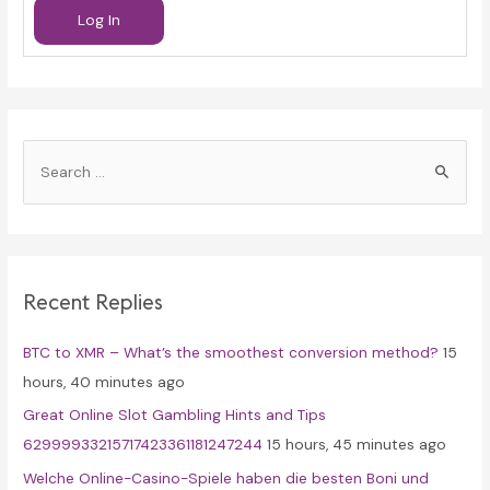
Log In
S
e
a
r
c
Recent Replies
h
f
BTC to XMR – What’s the smoothest conversion method?
15
o
hours, 40 minutes ago
r
Great Online Slot Gambling Hints and Tips
:
62999933215717423361181247244
15 hours, 45 minutes ago
Welche Online-Casino-Spiele haben die besten Boni und