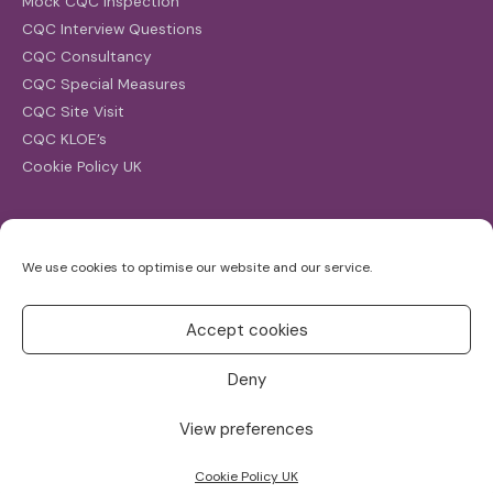
Mock CQC Inspection
CQC Interview Questions
CQC Consultancy
CQC Special Measures
CQC Site Visit
CQC KLOE’s
Cookie Policy UK
Search
We use cookies to optimise our website and our service.
Search
for:
Accept cookies
Deny
View preferences
Copyright ©2026
CQC Investigations
Cookie Policy UK