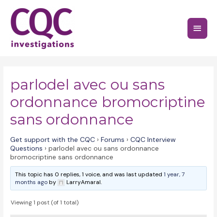
Skip
to
Main
content
Menu
parlodel avec ou sans
ordonnance bromocriptine
sans ordonnance
Get support with the CQC
›
Forums
›
CQC Interview
Questions
›
parlodel avec ou sans ordonnance
bromocriptine sans ordonnance
This topic has 0 replies, 1 voice, and was last updated
1 year, 7
months ago
by
LarryAmaral.
Viewing 1 post (of 1 total)