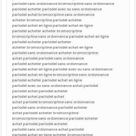
parlodel sans ordonnance bromocriptine sans ordonnance
parlodel acheter parlodel avec ou sans ordonnance
parlodel achat bromocriptine sans ordonnance
acheter bromocriptine parlodel acheter
parlodel achat en ligne parlodel achat en ligne
parlodel acheter acheter bromocriptine
bromocriptine sans ordonnance parlodel achat en ligne
parlodel acheter parlodel acheter
acheter bromocriptine parlodel achat en ligne
parlodel sans ordonnance acheter bromocriptine
achat parlodel parlodel sans ordonnance
parlodel acheter parlodel sans ordonnance
parlodel achat en ligne parlodel avec ou sans ordonnance
parlodel achat en ligne bromocriptine sans ordonnance
parlodel acheter parlodel achat en ligne
parlodel avec ou sans ordonnance achat parlodel
parlodel achat parlodel acheter
parlodel achat parlodel achat
achat parlodel bromocriptine sans ordonnance
parlodel sans ordonnance parlodel acheter
achat parlodel acheter bromocriptine
bromocriptine sans ordonnance parlodel acheter
achat parlodel parlodel acheter
parlodel sans ordonnance achat parlodel
parlodel achat en ligne acheter bromocriptine