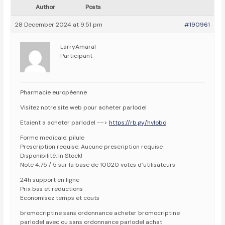
Author
Posts
28 December 2024 at 9:51 pm
#190961
LarryAmaral
Participant
Pharmacie européenne
Visitez notre site web pour acheter parlodel
Etaient a acheter parlodel -–>
https://rb.gy/hvlobo
Forme medicale: pilule
Prescription requise: Aucune prescription requise
Disponibilité: In Stock!
Note 4,75 / 5 sur la base de 10020 votes d’utilisateurs
24h support en ligne
Prix bas et reductions
Economisez temps et couts
bromocriptine sans ordonnance acheter bromocriptine
parlodel avec ou sans ordonnance parlodel achat