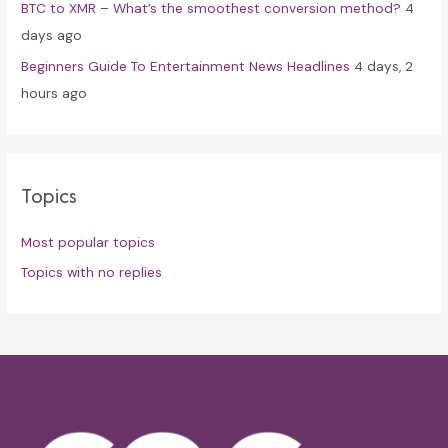
BTC to XMR – What’s the smoothest conversion method?
4
days ago
Beginners Guide To Entertainment News Headlines
4 days, 2
hours ago
Topics
Most popular topics
Topics with no replies