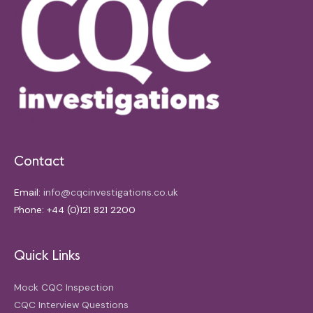
Contact
Email:
info@cqcinvestigations.co.uk
Phone: +44 (0)121 821 2200
Quick Links
Mock CQC Inspection
CQC Interview Questions