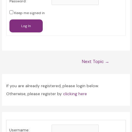
Password:
Keep me signed in
Log In
Post
Next Topic
→
navigation
If you are already registered, please login below.
Otherwise, please register by
clicking here
Username: