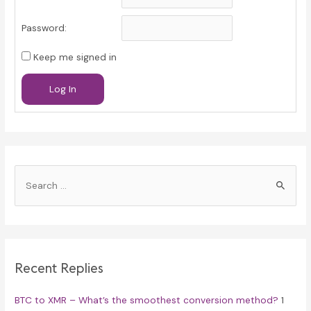
Password:
Keep me signed in
Log In
S
e
a
r
c
Recent Replies
h
f
BTC to XMR – What’s the smoothest conversion method?
1
o