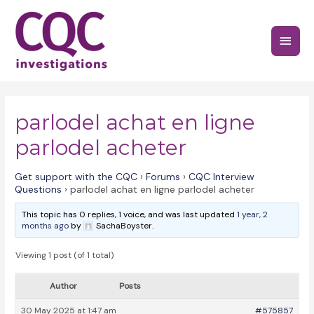
Skip
to
Main
content
Menu
parlodel achat en ligne
parlodel acheter
Get support with the CQC
›
Forums
›
CQC Interview
Questions
›
parlodel achat en ligne parlodel acheter
This topic has 0 replies, 1 voice, and was last updated
1 year, 2
months ago
by
SachaBoyster.
Viewing 1 post (of 1 total)
Author
Posts
30 May 2025 at 1:47 am
#575857