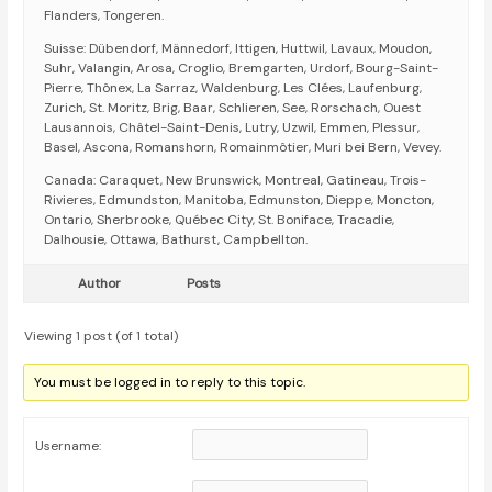
Flanders, Tongeren.
Suisse: Dübendorf, Männedorf, Ittigen, Huttwil, Lavaux, Moudon,
Suhr, Valangin, Arosa, Croglio, Bremgarten, Urdorf, Bourg-Saint-
Pierre, Thônex, La Sarraz, Waldenburg, Les Clées, Laufenburg,
Zurich, St. Moritz, Brig, Baar, Schlieren, See, Rorschach, Ouest
Lausannois, Châtel-Saint-Denis, Lutry, Uzwil, Emmen, Plessur,
Basel, Ascona, Romanshorn, Romainmôtier, Muri bei Bern, Vevey.
Canada: Caraquet, New Brunswick, Montreal, Gatineau, Trois-
Rivieres, Edmundston, Manitoba, Edmunston, Dieppe, Moncton,
Ontario, Sherbrooke, Québec City, St. Boniface, Tracadie,
Dalhousie, Ottawa, Bathurst, Campbellton.
Author
Posts
Viewing 1 post (of 1 total)
You must be logged in to reply to this topic.
Username: