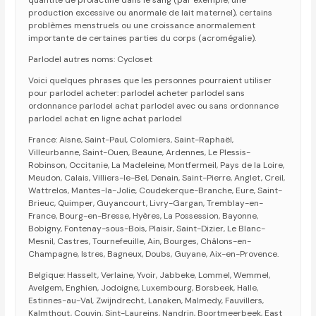
quantité de prolactine dans le sang (par exemple, une
production excessive ou anormale de lait maternel), certains
problèmes menstruels ou une croissance anormalement
importante de certaines parties du corps (acromégalie).
Parlodel autres noms: Cycloset
Voici quelques phrases que les personnes pourraient utiliser
pour parlodel acheter: parlodel acheter parlodel sans
ordonnance parlodel achat parlodel avec ou sans ordonnance
parlodel achat en ligne achat parlodel
France: Aisne, Saint-Paul, Colomiers, Saint-Raphaël,
Villeurbanne, Saint-Ouen, Beaune, Ardennes, Le Plessis-
Robinson, Occitanie, La Madeleine, Montfermeil, Pays de la Loire,
Meudon, Calais, Villiers-le-Bel, Denain, Saint-Pierre, Anglet, Creil,
Wattrelos, Mantes-la-Jolie, Coudekerque-Branche, Eure, Saint-
Brieuc, Quimper, Guyancourt, Livry-Gargan, Tremblay-en-
France, Bourg-en-Bresse, Hyères, La Possession, Bayonne,
Bobigny, Fontenay-sous-Bois, Plaisir, Saint-Dizier, Le Blanc-
Mesnil, Castres, Tournefeuille, Ain, Bourges, Châlons-en-
Champagne, Istres, Bagneux, Doubs, Guyane, Aix-en-Provence.
Belgique: Hasselt, Verlaine, Yvoir, Jabbeke, Lommel, Wemmel,
Avelgem, Enghien, Jodoigne, Luxembourg, Borsbeek, Halle,
Estinnes-au-Val, Zwijndrecht, Lanaken, Malmedy, Fauvillers,
Kalmthout, Couvin, Sint-Laureins, Nandrin, Boortmeerbeek, East