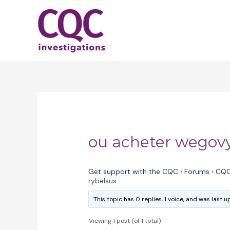
Skip
to
content
ou acheter wegovy
Get support with the CQC
›
Forums
›
CQC
rybelsus
This topic has 0 replies, 1 voice, and was last
Viewing 1 post (of 1 total)