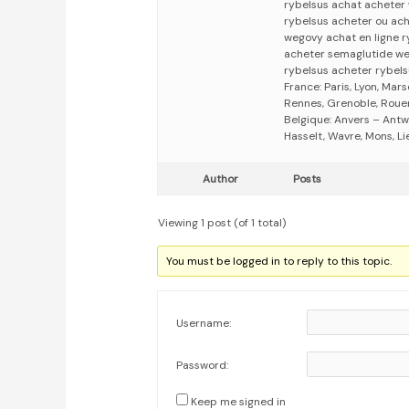
rybelsus achat acheter 
rybelsus acheter ou ac
wegovy achat en ligne r
acheter semaglutide w
rybelsus acheter rybels
France: Paris, Lyon, Mars
Rennes, Grenoble, Rouen,
Belgique: Anvers – Antw
Hasselt, Wavre, Mons, Li
Author
Posts
Viewing 1 post (of 1 total)
You must be logged in to reply to this topic.
Username:
Password:
Keep me signed in