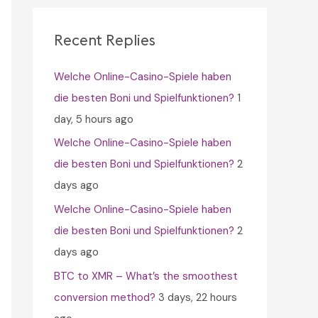
c
h
Recent Replies
f
Welche Online-Casino-Spiele haben
o
die besten Boni und Spielfunktionen?
1
r
day, 5 hours ago
:
Welche Online-Casino-Spiele haben
die besten Boni und Spielfunktionen?
2
days ago
Welche Online-Casino-Spiele haben
die besten Boni und Spielfunktionen?
2
days ago
BTC to XMR – What’s the smoothest
conversion method?
3 days, 22 hours