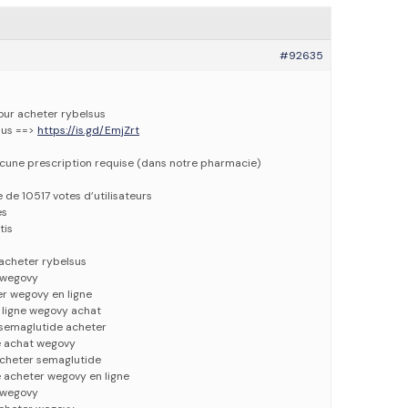
#92635
pour acheter rybelsus
sus ==>
https://is.gd/EmjZrt
ucune prescription requise (dans notre pharmacie)
e de 10517 votes d’utilisateurs
es
tis
 acheter rybelsus
 wegovy
r wegovy en ligne
 ligne wegovy achat
 semaglutide acheter
e achat wegovy
acheter semaglutide
 acheter wegovy en ligne
 wegovy