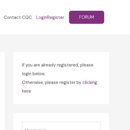
FORUM
Contact CQC
Login
Register
If you are already registered, please
login below.
Otherwise, please register by
clicking
here