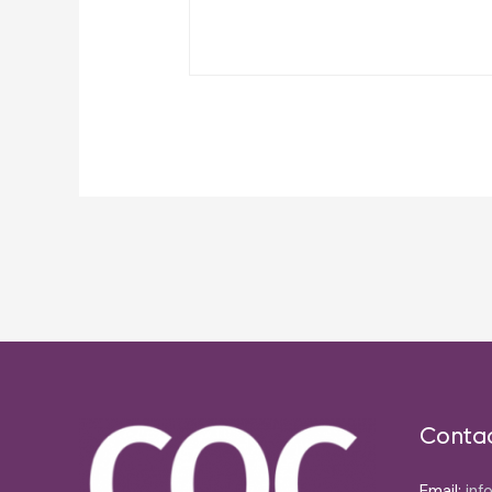
Post
navigation
Conta
Email:
inf