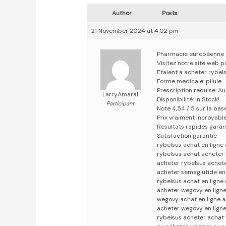
Author
Posts
21 November 2024 at 4:02 pm
Pharmacie européenne
Visitez notre site web 
Etaient a acheter rybel
Forme medicale: pilule
Prescription requise: A
LarryAmaral
Disponibilité: In Stock!
Participant
Note 4,54 / 5 sur la bas
Prix vraiment incroyabl
Resultats rapides garan
Satisfaction garantie
rybelsus achat en ligne
rybelsus achat acheter
acheter rybelsus achete
acheter semaglutide en
rybelsus achat en ligne
acheter wegovy en lign
wegovy achat en ligne 
acheter wegovy en ligne
rybelsus acheter achat