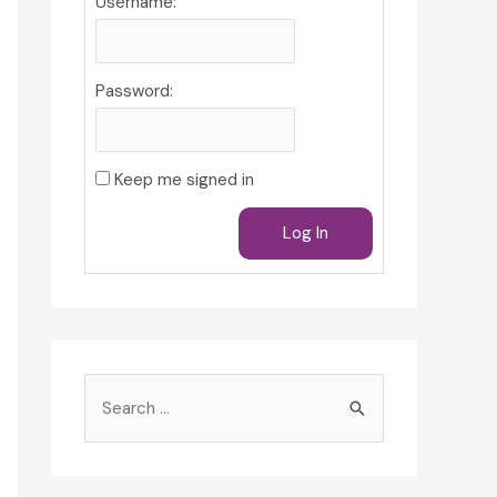
Username:
Password:
Keep me signed in
Log In
S
e
a
r