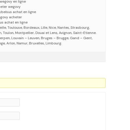
wegovy en ligne
heter wegovy
ybelsus achat en ligne
egovy acheter
us achat en ligne
eille, Toulouse, Bordeaux, Lille, Nice, Nantes, Strasbourg,
 Toulon, Montpellier, Douai et Lens, Avignon, Saint-Etienne.
erpen, Louvain – Leuven, Bruges – Brugge, Gand – Gent,
ege, Arlon, Namur, Bruxelles, Limbourg.