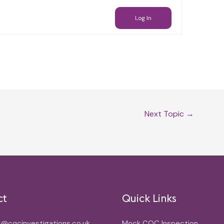
Log In
Next Topic
→
ct
Quick Links
o@cqcinvestigations.co.uk
Mock CQC Inspection