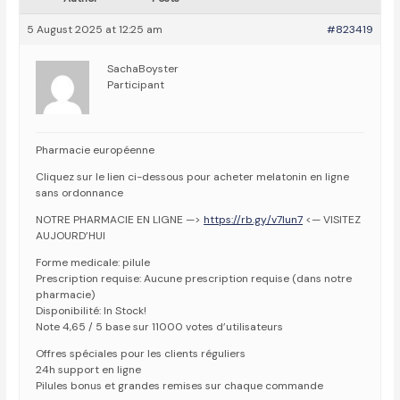
5 August 2025 at 12:25 am
#823419
SachaBoyster
Participant
Pharmacie européenne
Cliquez sur le lien ci-dessous pour acheter melatonin en ligne
sans ordonnance
NOTRE PHARMACIE EN LIGNE —>
https://rb.gy/v7lun7
<— VISITEZ
AUJOURD’HUI
Forme medicale: pilule
Prescription requise: Aucune prescription requise (dans notre
pharmacie)
Disponibilité: In Stock!
Note 4,65 / 5 base sur 11000 votes d’utilisateurs
Offres spéciales pour les clients réguliers
24h support en ligne
Pilules bonus et grandes remises sur chaque commande