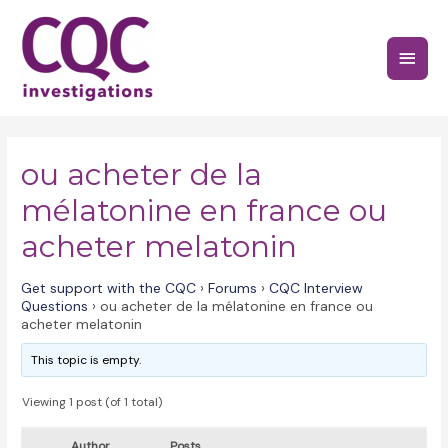
Skip
to
Main
content
Menu
ou acheter de la
mélatonine en france ou
acheter melatonin
Get support with the CQC
›
Forums
›
CQC Interview
Questions
›
ou acheter de la mélatonine en france ou
acheter melatonin
This topic is empty.
Viewing 1 post (of 1 total)
Author
Posts