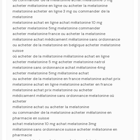
ou commander de la melatonine achat mélatonine 5 mg
acheter mélatonine en ligne ou acheter la melatonine
melatonine acheter en ligne 3 mg ou commander de la
melatonine
melatonine achat en ligne achat mélatonine 10 mg
acheter melatonine 5mg melatonine commander
acheter melatonine france ou acheter la melatonine
mélatonine achat médicament mélatonine sans ordonnance
ou acheter de la melatonine en belgique acheter melatonine
suisse
où acheter de la mélatonine mélatonine achat en ligne
acheter melatonine 5 mg acheter melatonine natrol
melatonine sans ordonnance achat mélatonine 4mg
acheter melatonine 5mg mélatonine achat
ou acheter de la melatonine en france melatonine achat prix
melatonine achat en ligne melatonine acheter en france
melatonine achat prix melatonine ou acheter
médicament mélatonine sans ordonnance melatonine où
acheter
mélatonine achat ou acheter la melatonine
ou commander de la melatonine acheter mélatonine en
pharmacie en suisse
achat melatonine 10 mg achat melatonine 3mg
mélatonine sans ordonnance suisse acheter mélatonine en
pharmacie