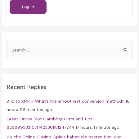
Log In
S
e
a
r
c
Recent Replies
h
f
BTC to XMR – What’s the smoothest conversion method?
16
o
hours, 56 minutes ago
r
Great Online Slot Gambling Hints and Tips
:
62999933215717423361181247244
17 hours, 1 minute ago
Welche Online-Casino-Spiele haben die besten Boni und