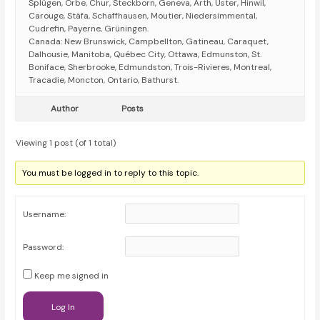
Splügen, Orbe, Chur, Steckborn, Geneva, Arth, Uster, Hinwil,
Carouge, Stäfa, Schaffhausen, Moutier, Niedersimmental,
Cudrefin, Payerne, Grüningen.
Canada: New Brunswick, Campbellton, Gatineau, Caraquet,
Dalhousie, Manitoba, Québec City, Ottawa, Edmunston, St.
Boniface, Sherbrooke, Edmundston, Trois-Rivieres, Montreal,
Tracadie, Moncton, Ontario, Bathurst.
Author
Posts
Viewing 1 post (of 1 total)
You must be logged in to reply to this topic.
Username:
Password:
Keep me signed in
Log In