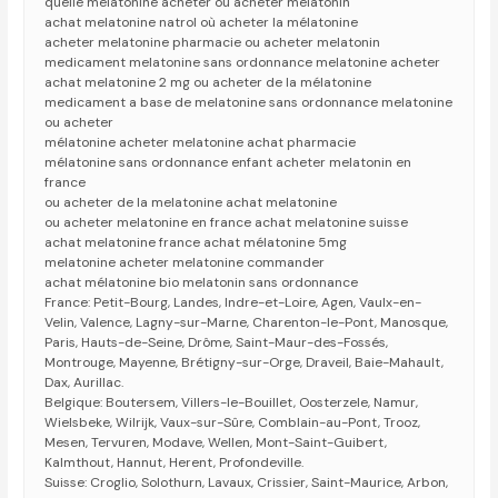
quelle melatonine acheter ou acheter melatonin
achat melatonine natrol où acheter la mélatonine
acheter melatonine pharmacie ou acheter melatonin
medicament melatonine sans ordonnance melatonine acheter
achat melatonine 2 mg ou acheter de la mélatonine
medicament a base de melatonine sans ordonnance melatonine
ou acheter
mélatonine acheter melatonine achat pharmacie
mélatonine sans ordonnance enfant acheter melatonin en
france
ou acheter de la melatonine achat melatonine
ou acheter melatonine en france achat melatonine suisse
achat melatonine france achat mélatonine 5mg
melatonine acheter melatonine commander
achat mélatonine bio melatonin sans ordonnance
France: Petit-Bourg, Landes, Indre-et-Loire, Agen, Vaulx-en-
Velin, Valence, Lagny-sur-Marne, Charenton-le-Pont, Manosque,
Paris, Hauts-de-Seine, Drôme, Saint-Maur-des-Fossés,
Montrouge, Mayenne, Brétigny-sur-Orge, Draveil, Baie-Mahault,
Dax, Aurillac.
Belgique: Boutersem, Villers-le-Bouillet, Oosterzele, Namur,
Wielsbeke, Wilrijk, Vaux-sur-Sûre, Comblain-au-Pont, Trooz,
Mesen, Tervuren, Modave, Wellen, Mont-Saint-Guibert,
Kalmthout, Hannut, Herent, Profondeville.
Suisse: Croglio, Solothurn, Lavaux, Crissier, Saint-Maurice, Arbon,