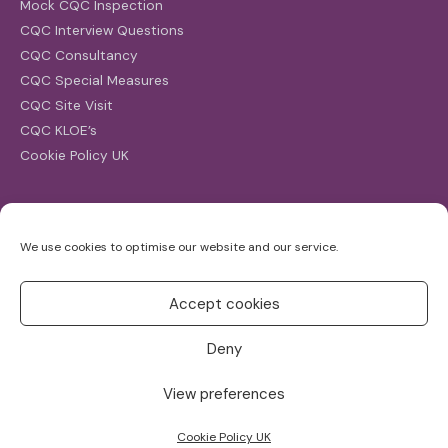
Mock CQC Inspection
CQC Interview Questions
CQC Consultancy
CQC Special Measures
CQC Site Visit
CQC KLOE’s
Cookie Policy UK
Search
We use cookies to optimise our website and our service.
Search
for:
Accept cookies
Deny
View preferences
Copyright ©2026
CQC Investigations
Cookie Policy UK