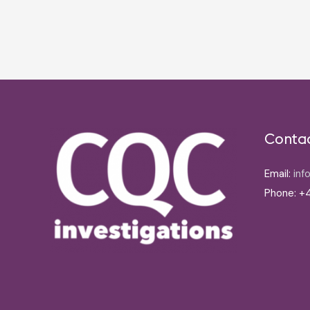
Post
navigation
Conta
Email:
inf
Phone: +4