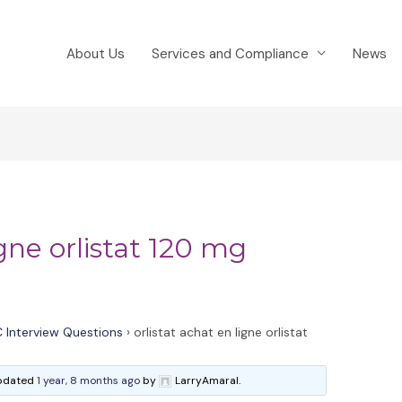
About Us
Services and Compliance
News
igne orlistat 120 mg
 Interview Questions
›
orlistat achat en ligne orlistat
 updated
1 year, 8 months ago
by
LarryAmaral.