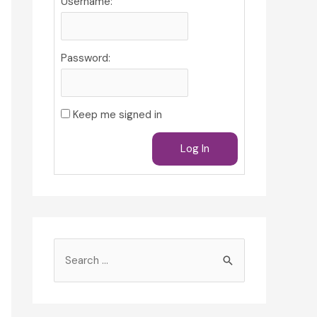
Username:
Password:
Keep me signed in
Log In
S
e
a
r