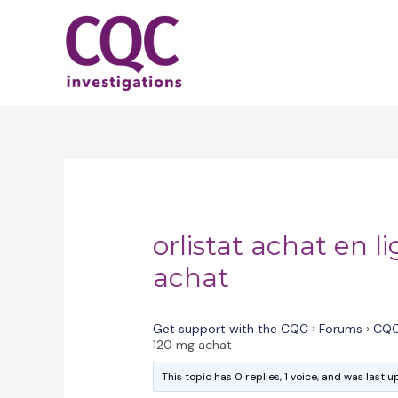
Skip
to
content
orlistat achat en l
achat
Get support with the CQC
›
Forums
›
CQC
120 mg achat
This topic has 0 replies, 1 voice, and was last