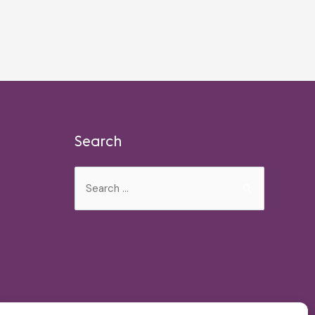
Search
Search
for: