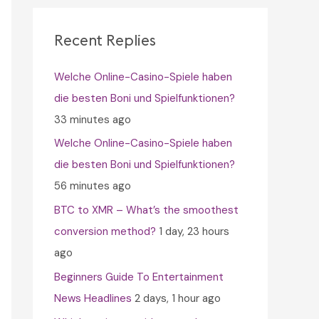
c
h
Recent Replies
f
Welche Online-Casino-Spiele haben
o
die besten Boni und Spielfunktionen?
r
33 minutes ago
:
Welche Online-Casino-Spiele haben
die besten Boni und Spielfunktionen?
56 minutes ago
BTC to XMR – What’s the smoothest
conversion method?
1 day, 23 hours
ago
Beginners Guide To Entertainment
News Headlines
2 days, 1 hour ago