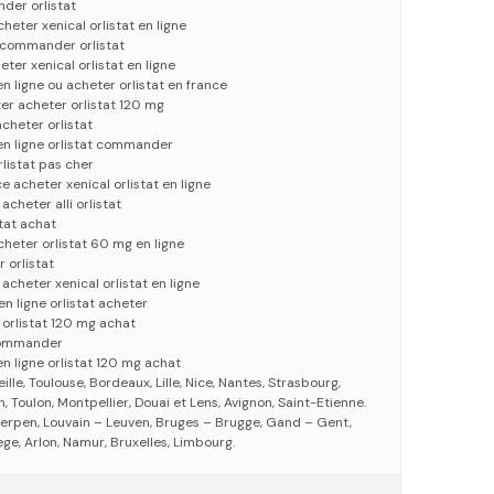
der orlistat
cheter xenical orlistat en ligne
 commander orlistat
er xenical orlistat en ligne
n ligne ou acheter orlistat en france
ter acheter orlistat 120 mg
acheter orlistat
en ligne orlistat commander
rlistat pas cher
e acheter xenical orlistat en ligne
acheter alli orlistat
stat achat
acheter orlistat 60 mg en ligne
 orlistat
 acheter xenical orlistat en ligne
en ligne orlistat acheter
e orlistat 120 mg achat
 commander
n ligne orlistat 120 mg achat
eille, Toulouse, Bordeaux, Lille, Nice, Nantes, Strasbourg,
 Toulon, Montpellier, Douai et Lens, Avignon, Saint-Etienne.
erpen, Louvain – Leuven, Bruges – Brugge, Gand – Gent,
ege, Arlon, Namur, Bruxelles, Limbourg.