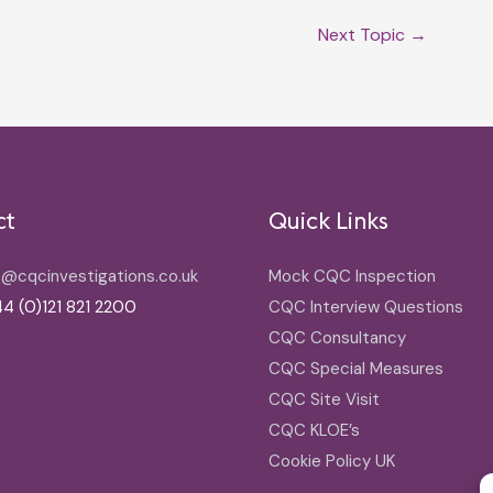
Next Topic
→
ct
Quick Links
o@cqcinvestigations.co.uk
Mock CQC Inspection
4 (0)121 821 2200
CQC Interview Questions
CQC Consultancy
CQC Special Measures
CQC Site Visit
CQC KLOE’s
Cookie Policy UK