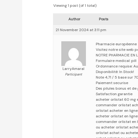
Viewing 1 post (of 1 total)
Author
Posts
21 November 2024 at 3:11 pm
Pharmacie européenne
Visitez notre site web p
NOTRE PHARMACIE EN 
Formulaire medical: pill
Ordonnance requise: Au
LarryAmaral
Disponibilité: In Stock!
Participant
Note 4,71 / 5 base sur 70
Paiement securise
Des pilules bonus et d
Satisfaction garantie
acheter orlistat 60 mg e
commander orlistat ache
orlistat acheter en lign
acheter orlistat en lign
commander orlistat en l
ou acheter orlistat achet
orlistat achat ou achete