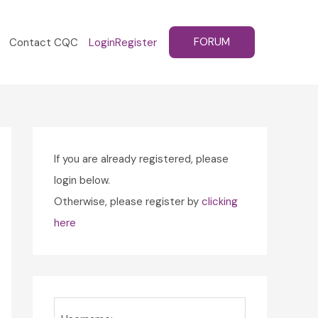
FORUM
Contact CQC
Login
Register
If you are already registered, please
login below.
Otherwise, please register by
clicking
here