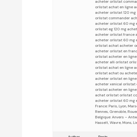
acheter orlistat comman
orlistat achat en ligne a
acheter orlistat 120 mg
orlistat commander achet
acheter orlistat 60 mg e
orlistat eg 120 mg ache
acheter orlistat france 
acheter orlistat 60 mg 
orlistat achat acheter o
acheter orlistat en franc
orlistat acheter en ligne 
acheter alli orlistat orli
orlistat achat en ligne 
orlistat achat ou acheter
acheter orlistat en ligne
acheter xenical orlistat 
orlistat acheter en lign
achat orlistat orlistat
acheter orlistat 60 mg e
France: Paris, Lyon, Mars
Rennes, Grenoble, Rouen,
Belgique: Anvers – Antw
Hasselt, Wavre, Mons, Li