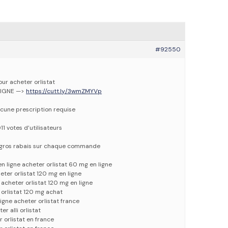
#92550
our acheter orlistat
LIGNE —>
https://cutt.ly/3wmZMYVp
cune prescription requise
11 votes d’utilisateurs
e gros rabais sur chaque commande
n ligne acheter orlistat 60 mg en ligne
ter orlistat 120 mg en ligne
e acheter orlistat 120 mg en ligne
e orlistat 120 mg achat
igne acheter orlistat france
er alli orlistat
r orlistat en france